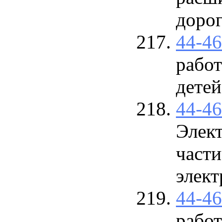
дорог
44-4
работ
детей
44-4
Элек
части
элек
44-4
работ