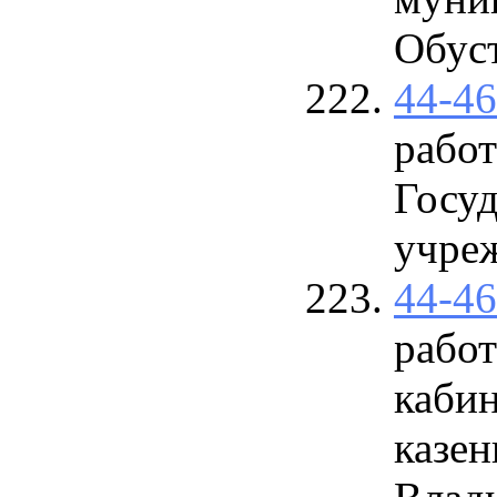
Обуст
44-4
работ
Госу
учре
44-4
рабо
кабин
казе