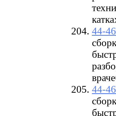
техни
катка
44-4
сбор
быст
разб
врач
44-4
сбор
быст