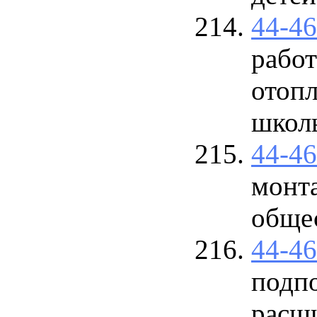
44-4
работ
отопл
школ
44-4
монт
общес
44-4
подп
расш