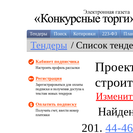
Тендеры
Поиск
Котировки
223-ФЗ
Пла
Тендеры
/ Список тенд
Кабинет подписчика
Проек
Настроить профиль рассылки
строит
Регистрация
Зарегистрироваться для оплаты
подписки и получения доступа к
Изменит
текстам новых тендеров
Оплатить подписку
Найде
Получить счет, ввести номер
платежки
44-4