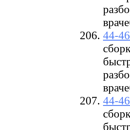
разб
врач
44-4
сбор
быст
разб
врач
44-4
сбор
быст