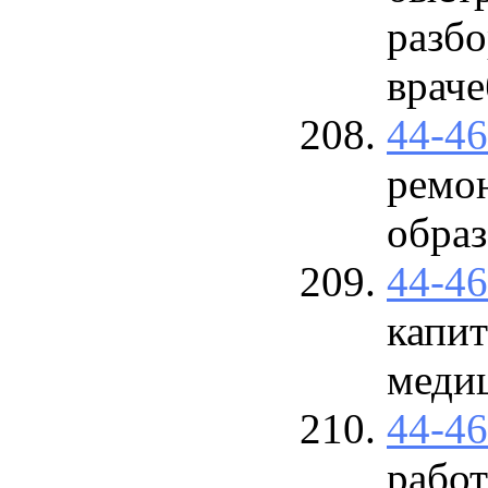
разб
врач
44-4
ремо
обра
44-4
капит
меди
44-4
работ