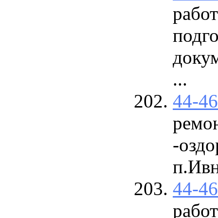
рабо
подго
доку
...
44-4
ремо
-озд
п.Ив
44-4
работ