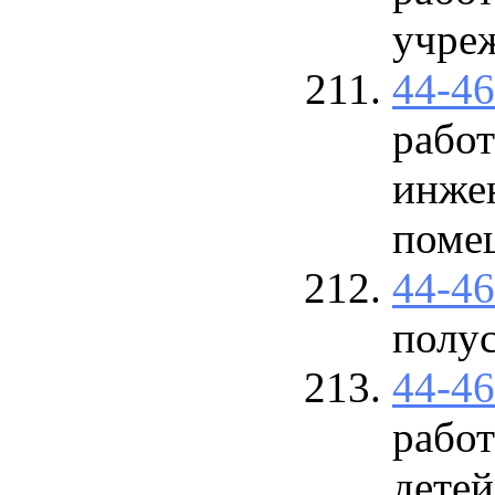
учре
44-4
работ
инже
поме
44-4
полу
44-4
работ
детей