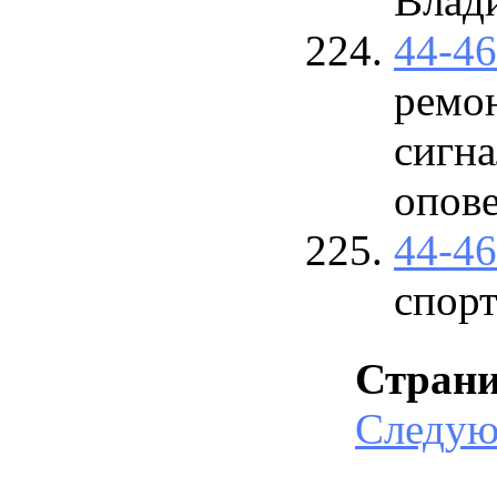
Влади
44-4
ремо
сигна
опове
44-4
спорт
Стран
Следу