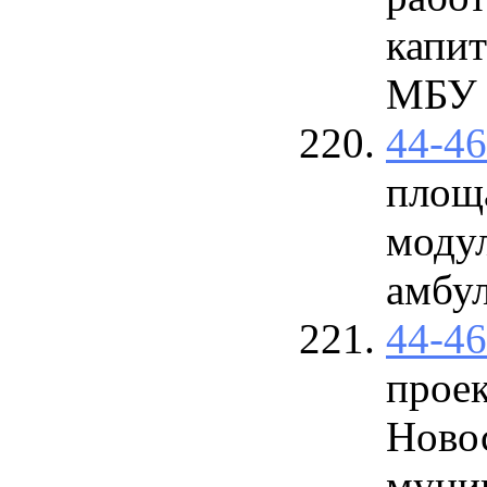
капи
МБУ
44-4
площ
модул
амбу
44-4
прое
Ново
муниц