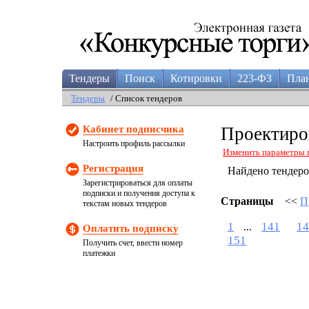
Тендеры
Поиск
Котировки
223-ФЗ
Пла
Тендеры
/ Список тендеров
Кабинет подписчика
Проектиров
Настроить профиль рассылки
Изменить параметры 
Регистрация
Найдено тендер
Зарегистрироваться для оплаты
подписки и получения доступа к
Страницы
<<
П
текстам новых тендеров
1
141
14
...
Оплатить подписку
151
Получить счет, ввести номер
платежки