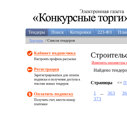
Тендеры
Поиск
Котировки
223-ФЗ
Пла
Тендеры
/ Список тендеров
Кабинет подписчика
Строительс
Настроить профиль рассылки
Изменить параметры 
Регистрация
Найдено тендер
Зарегистрироваться для оплаты
подписки и получения доступа к
Страницы
<<
П
текстам новых тендеров
1
363
36
...
Оплатить подписку
373
Получить счет, ввести номер
платежки