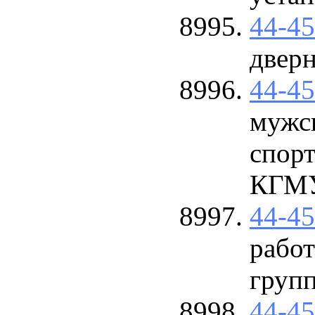
44-4
двер
44-4
мужск
спор
КГМУ
44-4
рабо
груп
44-4