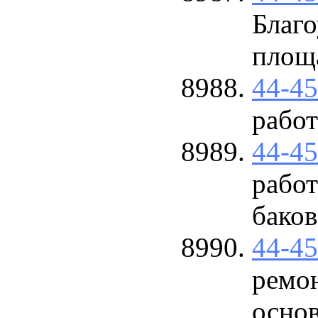
Благо
площ
44-4
работ
44-4
рабо
баков
44-4
ремон
основ