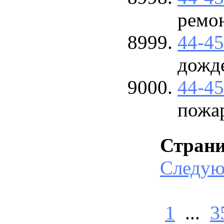
ремо
44-4
дожд
44-4
пожа
Стран
Следу
1
...
3