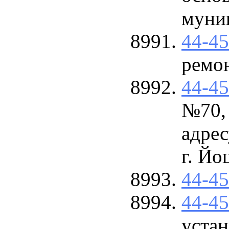
муниц
44-4
ремо
44-4
№70,
адрес
г. Йо
44-4
44-4
устан