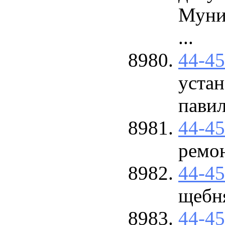
Муни
...
44-4
уста
пави
44-4
ремо
44-4
щебня
44-4