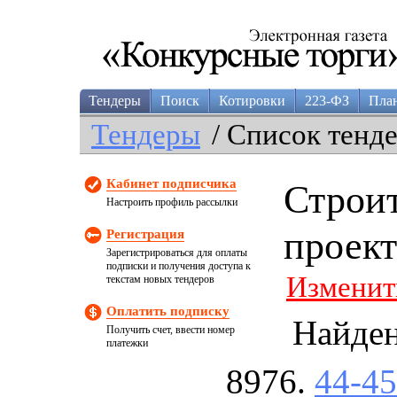
Тендеры
Поиск
Котировки
223-ФЗ
Пла
Тендеры
/ Список тенд
Кабинет подписчика
Строит
Настроить профиль рассылки
проек
Регистрация
Зарегистрироваться для оплаты
подписки и получения доступа к
Изменит
текстам новых тендеров
Оплатить подписку
Найде
Получить счет, ввести номер
платежки
44-4