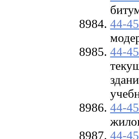
биту
44-4
моде
44-4
текущ
здан
учебн
44-4
жило
44-4