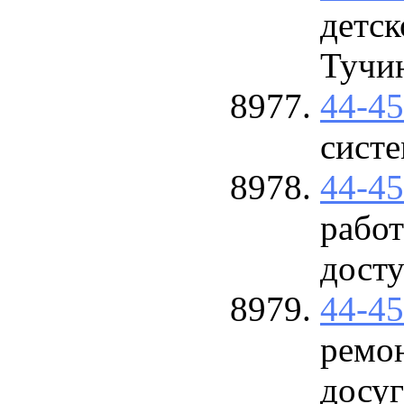
детс
Тучи
44-4
сист
44-4
работ
дост
44-4
ремо
досуг