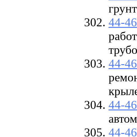
грун
44-4
рабо
труб
44-4
ремо
крыле
44-4
авто
44-4