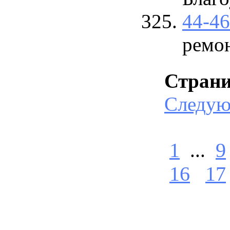
44-4
ремо
Стран
Следу
1
...
9
16
17