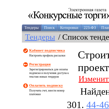
Тендеры
Поиск
Котировки
223-ФЗ
Пла
Тендеры
/ Список тенд
Кабинет подписчика
Строит
Настроить профиль рассылки
проек
Регистрация
Зарегистрироваться для оплаты
подписки и получения доступа к
Изменит
текстам новых тендеров
Оплатить подписку
Найде
Получить счет, ввести номер
платежки
44-4