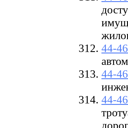
дост
имущ
жило
44-4
авто
44-4
инжен
44-4
трот
доро