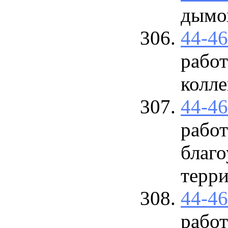
дымох
44-4
работ
колле
44-4
рабо
благо
терр
44-4
работ