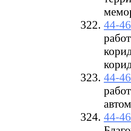
мемор
44-4
рабо
корид
корид
44-4
работ
авто
44-4
Благо