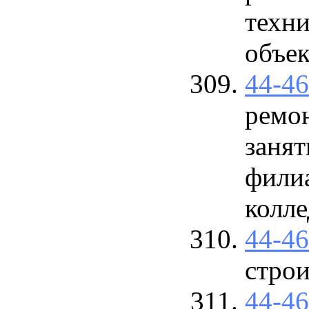
техн
объек
44-4
ремон
заня
фили
колл
44-4
стро
44-4