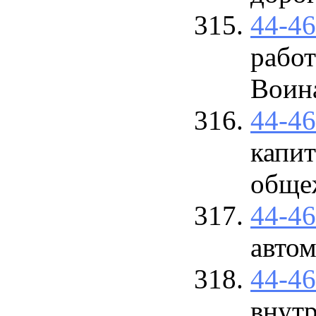
44-4
работ
Воин
44-4
капит
обще
44-4
авто
44-4
внут