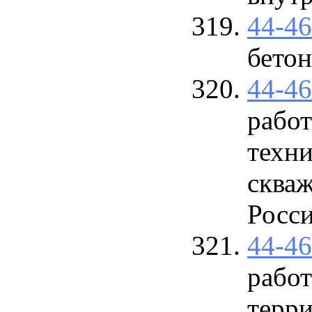
44-4
бетон
44-4
работ
техн
сква
Росс
44-4
работ
терри