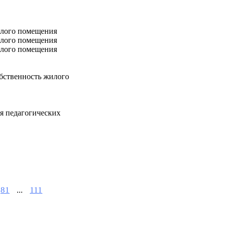
илого помещения
илого помещения
илого помещения
ственность жилого
я педагогических
81
111
...