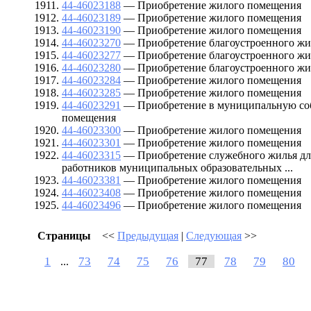
44-46023188
— Приобретение жилого помещения
44-46023189
— Приобретение жилого помещения
44-46023190
— Приобретение жилого помещения
44-46023270
— Приобретение благоустроенного ж
44-46023277
— Приобретение благоустроенного ж
44-46023280
— Приобретение благоустроенного ж
44-46023284
— Приобретение жилого помещения
44-46023285
— Приобретение жилого помещения
44-46023291
— Приобретение в муниципальную соб
помещения
44-46023300
— Приобретение жилого помещения
44-46023301
— Приобретение жилого помещения
44-46023315
— Приобретение служебного жилья дл
работников муниципальных образовательных ...
44-46023381
— Приобретение жилого помещения
44-46023408
— Приобретение жилого помещения
44-46023496
— Приобретение жилого помещения
Страницы
<<
Предыдущая
|
Следующая
>>
1
73
74
75
76
77
78
79
80
...