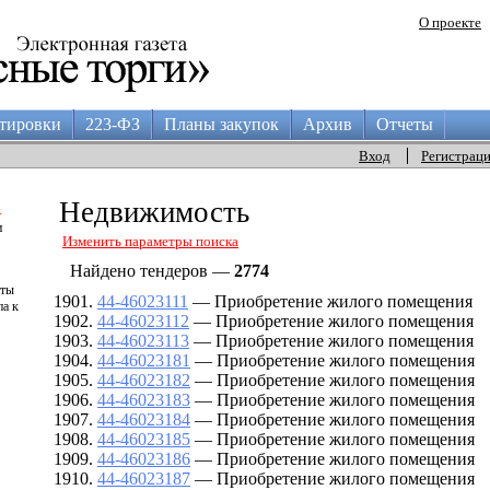
О проекте
тировки
223-ФЗ
Планы закупок
Архив
Отчеты
Вход
Регистрац
а
Недвижимость
и
Изменить параметры поиска
Найдено тендеров —
2774
аты
44-46023111
— Приобретение жилого помещения
па к
44-46023112
— Приобретение жилого помещения
44-46023113
— Приобретение жилого помещения
44-46023181
— Приобретение жилого помещения
44-46023182
— Приобретение жилого помещения
44-46023183
— Приобретение жилого помещения
44-46023184
— Приобретение жилого помещения
44-46023185
— Приобретение жилого помещения
44-46023186
— Приобретение жилого помещения
44-46023187
— Приобретение жилого помещения