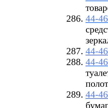
товар
44-4
средс
зерка
44-4
44-4
туал
поло
44-4
бумаг