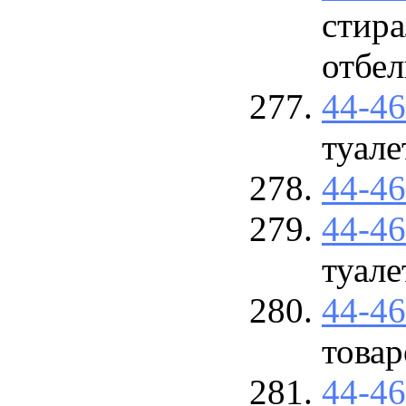
стир
отбел
44-4
туале
44-4
44-4
туале
44-4
товар
44-4