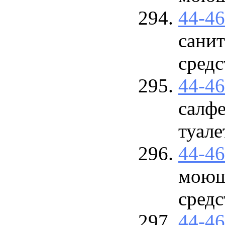
44-4
сани
средс
44-4
салф
туале
44-4
моющ
средс
44-4