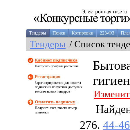
Тендеры
Поиск
Котировки
223-ФЗ
Пла
Тендеры
/ Список тенд
Кабинет подписчика
Бытова
Настроить профиль рассылки
гигие
Регистрация
Зарегистрироваться для оплаты
подписки и получения доступа к
Изменит
текстам новых тендеров
Оплатить подписку
Найде
Получить счет, ввести номер
платежки
44-4