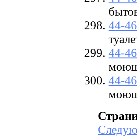
быто
44-4
туале
44-4
моющ
44-4
моющ
Стран
Следу