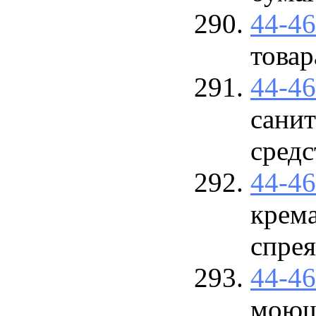
44-4
товар
44-4
сани
средс
44-4
крема
спрея
44-4
моющ