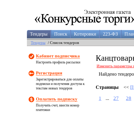
Тендеры
Поиск
Котировки
223-ФЗ
Пла
Тендеры
/ Список тендеров
Кабинет подписчика
Канцтовар
Настроить профиль рассылки
Изменить параметры 
Регистрация
Найдено тендер
Зарегистрироваться для оплаты
подписки и получения доступа к
Страницы
<<
П
текстам новых тендеров
1
27
28
...
Оплатить подписку
Получить счет, ввести номер
платежки