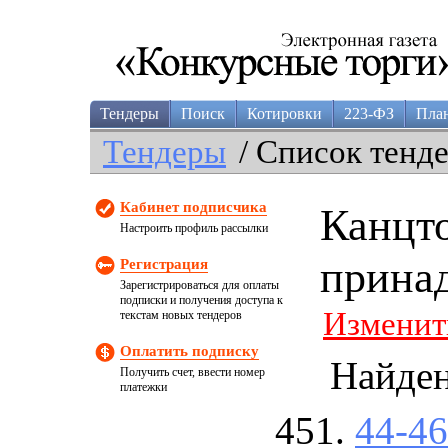
Тендеры
Поиск
Котировки
223-ФЗ
Пла
Тендеры
/ Список тенд
Кабинет подписчика
Канцт
Настроить профиль рассылки
прина
Регистрация
Зарегистрироваться для оплаты
подписки и получения доступа к
Изменит
текстам новых тендеров
Оплатить подписку
Найде
Получить счет, ввести номер
платежки
44-4