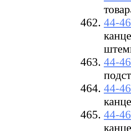
товар
44-4
канце
штем
44-4
подст
44-4
канце
44-4
канце