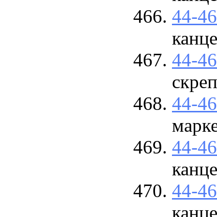
44-4
канце
44-4
скре
44-4
марк
44-4
канце
44-4
канце