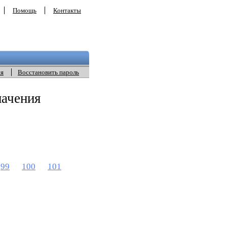
Помощь
Контакты
ия
Восстановить пароль
начения
99
100
101