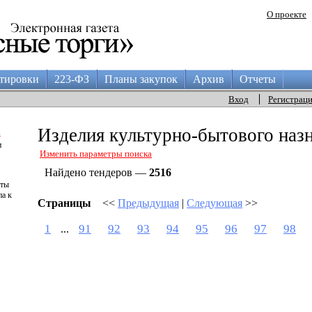
О проекте
тировки
223-ФЗ
Планы закупок
Архив
Отчеты
Вход
Регистрац
а
Изделия культурно-бытового наз
и
Изменить параметры поиска
Найдено тендеров —
2516
аты
па к
Страницы
<<
Предыдущая
|
Следующая
>>
1
91
92
93
94
95
96
97
98
...