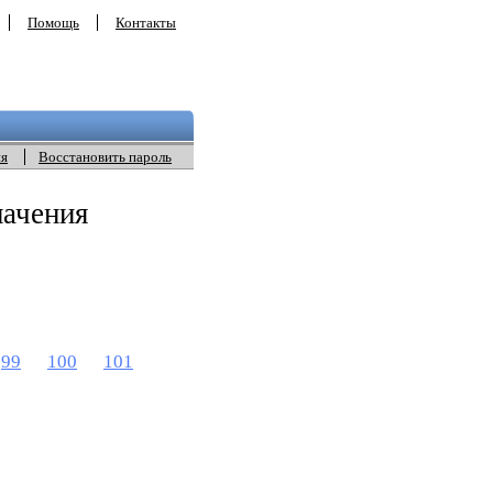
Помощь
Контакты
ия
Восстановить пароль
начения
99
100
101