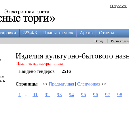
О проекте
тировки
223-ФЗ
Планы закупок
Архив
Отчеты
Вход
Регистрац
а
Изделия культурно-бытового наз
и
Изменить параметры поиска
Найдено тендеров —
2516
аты
па к
Страницы
<<
Предыдущая
|
Следующая
>>
1
91
92
93
94
95
96
97
98
...