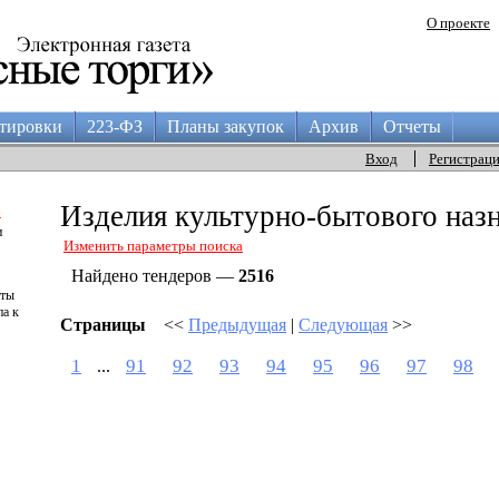
О проекте
тировки
223-ФЗ
Планы закупок
Архив
Отчеты
Вход
Регистрац
а
Изделия культурно-бытового наз
и
Изменить параметры поиска
Найдено тендеров —
2516
аты
па к
Страницы
<<
Предыдущая
|
Следующая
>>
1
91
92
93
94
95
96
97
98
...