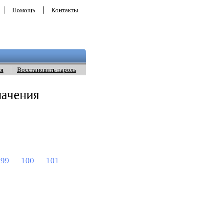
Помощь
Контакты
ия
Восстановить пароль
начения
99
100
101