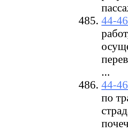
пасса
44-4
работ
осущ
перев
...
44-4
по тр
стра
почеч