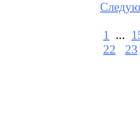
Следу
1
...
1
22
23