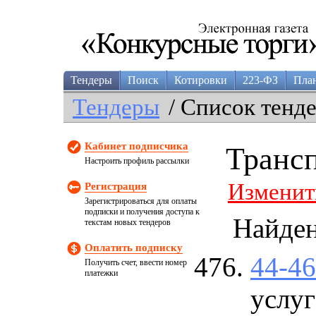
Тендеры
Поиск
Котировки
223-ФЗ
Пла
Тендеры
/ Список тенд
Кабинет подписчика
Транс
Настроить профиль рассылки
Изменит
Регистрация
Зарегистрироваться для оплаты
подписки и получения доступа к
Найде
текстам новых тендеров
Оплатить подписку
44-4
Получить счет, ввести номер
платежки
услуг