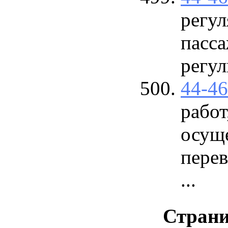
регул
пасса
регу
44-4
работ
осущ
перев
...
Стран