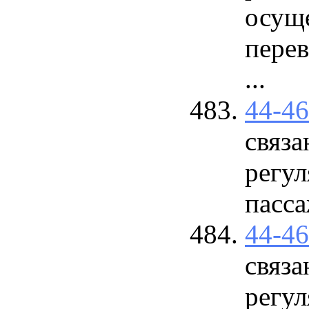
осущ
перев
...
44-4
связ
регул
пасса
44-4
связ
регул