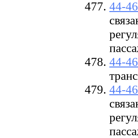
44-4
связ
регул
пасса
44-4
тран
44-4
связ
регул
пасса