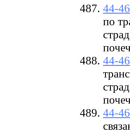
44-4
по тр
стра
почеч
44-4
транс
стра
почеч
44-4
связ