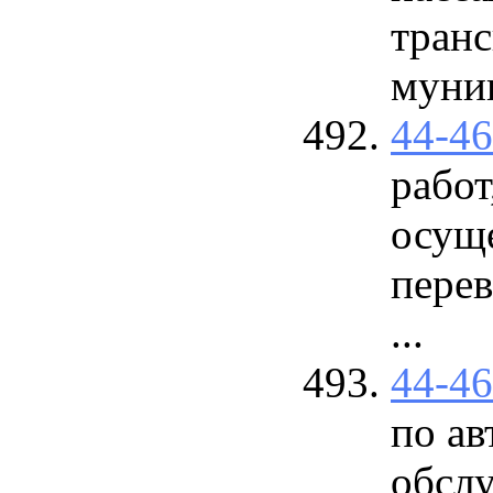
тран
муниц
44-4
работ
осущ
перев
...
44-4
по а
обсл