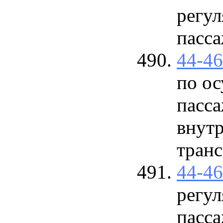
регул
пасса
44-4
по о
пасса
внут
транс
44-4
регул
пасс