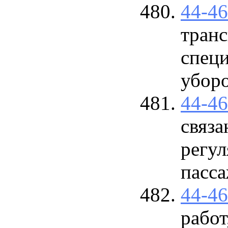
44-4
транс
спец
убор
44-4
связ
регул
пасса
44-4
работ