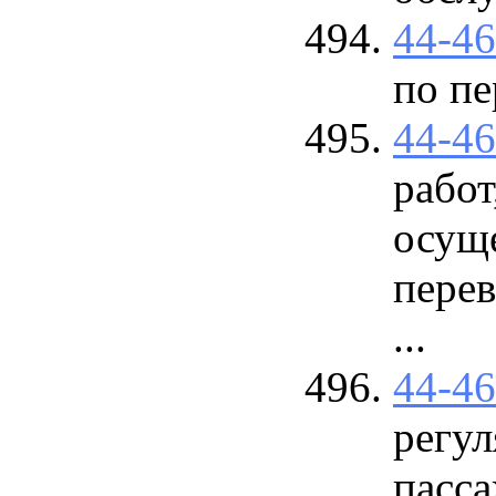
44-4
по пе
44-4
работ
осущ
перев
...
44-4
регул
пасса