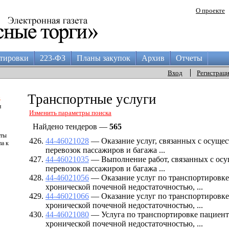
О проекте
тировки
223-ФЗ
Планы закупок
Архив
Отчеты
Вход
Регистрац
а
Транспортные услуги
и
Изменить параметры поиска
Найдено тендеров —
565
аты
44-46021028
— Оказание услуг, связанных с осуще
па к
перевозок пассажиров и багажа ...
44-46021035
— Выполнение работ, связанных с осу
перевозок пассажиров и багажа ...
44-46021056
— Оказание услуг по транспортировке
хронической почечной недостаточностью, ...
44-46021066
— Оказание услуг по транспортировке
хронической почечной недостаточностью, ...
44-46021080
— Услуга по транспортировке пациент
хронической почечной недостаточностью, ...