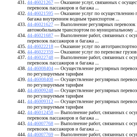
44-46021267
— Оказание услуг, связанных с осуще
перевозок пассажиров и багажа ...
44-46021595
— Оказание услуг по осуществлению п
багажа внутренним водным транспортом ...
44-46021627
— Выполнение регулярных перевозок 
автомобильным транспортом по муниципальному ..
44-46021687
— Выполнение работ, связанных с осу
перевозок пассажиров и багажа ...
44-46022218
— Оказание услуг по автотранспортн
44-46022359
— Оказание услуг по перевозке грузов
44-46022748
— Выполнение работ, связанных с осу
перевозок пассажиров и багажа ...
44-46008404
— Осуществление регулярных перевозо
по регулируемым тарифам
44-46008408
— Осуществление регулярных перевозо
по регулируемым тарифам
44-46009248
— Осуществление регулярных перевозо
по регулируемым тарифам
44-46009312
— Осуществление регулярных перевозо
по регулируемым тарифам
44-46012458
— Выполнение работ, связанных с осу
перевозок пассажиров и багажа ...
44-46007768
— Выполнение работ, связанных с осу
перевозок пассажиров и багажа ...
44-46007769
— Выполнение работ, связанных с осу