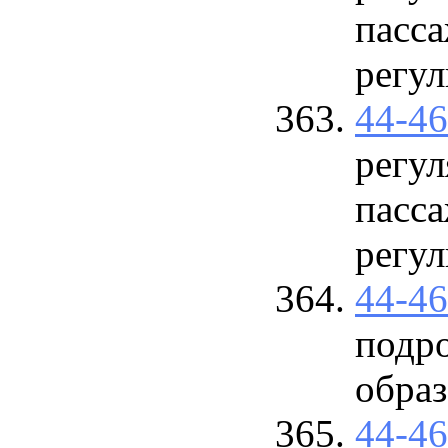
пасса
регу
44-4
регул
пасса
регу
44-4
подр
обра
44-4