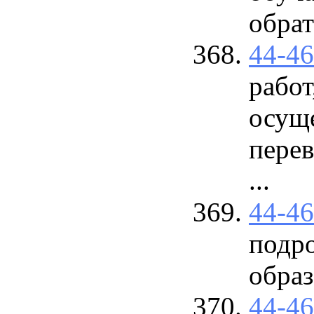
обра
44-4
работ
осущ
перев
...
44-4
подр
обра
44-4