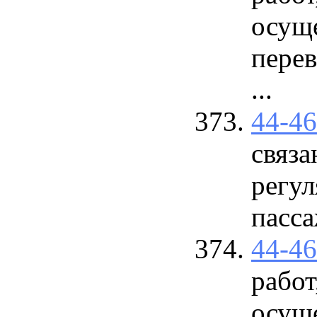
осущ
перев
...
44-4
связ
регул
пасса
44-4
работ
осущ