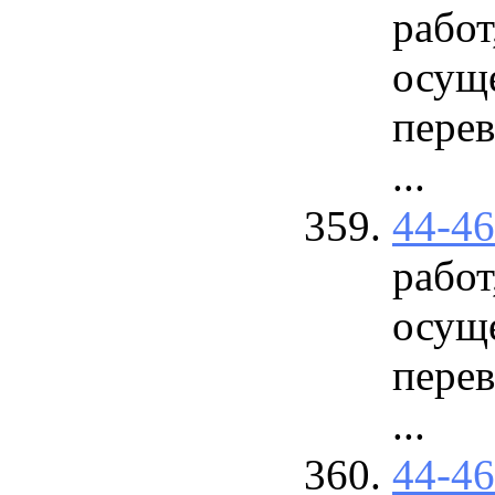
работ
осущ
перев
...
44-4
работ
осущ
перев
...
44-4