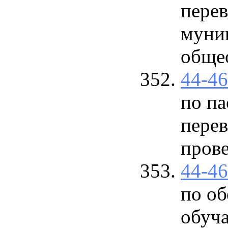
пере
муни
общео
44-4
по п
перев
прове
44-4
по о
обуч