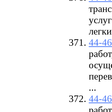
тран
услуг
легки
44-4
работ
осущ
перев
...
44-4
работ