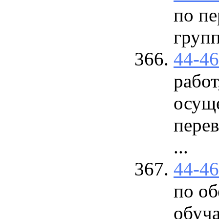
по пе
групп
44-4
работ
осущ
перев
...
44-4
по о
обуч