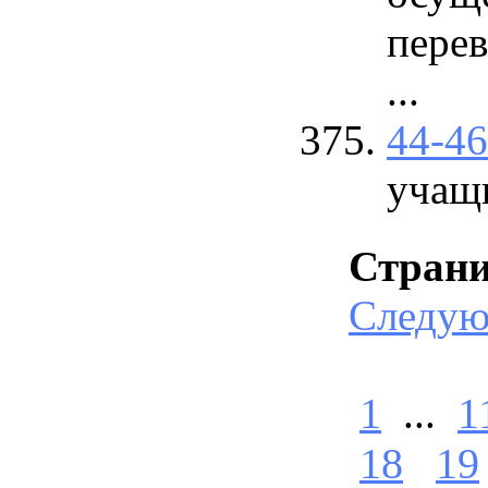
перев
...
44-4
учащ
Стран
Следу
1
...
1
18
19