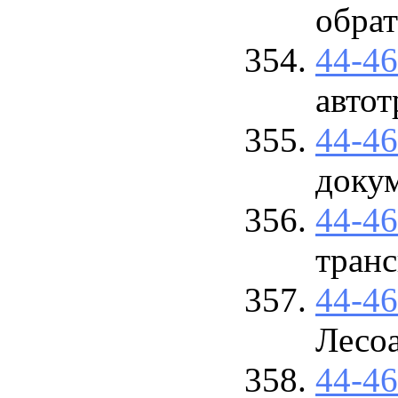
обра
44-4
автот
44-4
доку
44-4
тран
44-4
Лесо
44-4