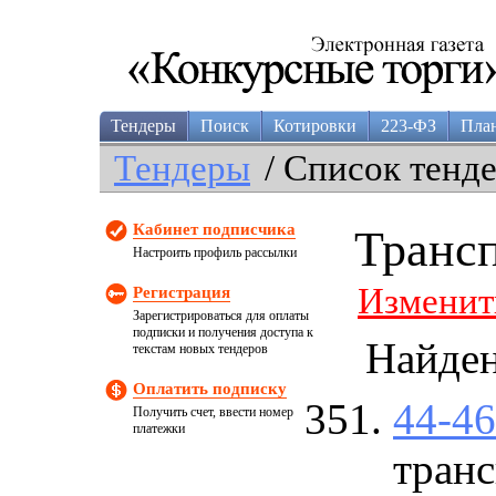
Тендеры
Поиск
Котировки
223-ФЗ
Пла
Тендеры
/ Список тенд
Кабинет подписчика
Транс
Настроить профиль рассылки
Изменит
Регистрация
Зарегистрироваться для оплаты
подписки и получения доступа к
Найде
текстам новых тендеров
Оплатить подписку
44-4
Получить счет, ввести номер
платежки
транс