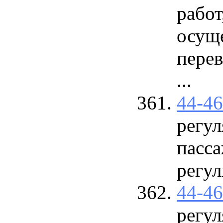
работ
осущ
перев
...
44-4
регул
пасса
регу
44-4
регул