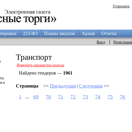
О проекте
тировки
223-ФЗ
Планы закупок
Архив
Отчеты
Вход
Регистрац
а
Транспорт
и
Изменить параметры поиска
Найдено тендеров —
1961
аты
па к
Страницы
<<
Предыдущая
|
Следующая
>>
1
69
70
71
72
73
74
75
76
...