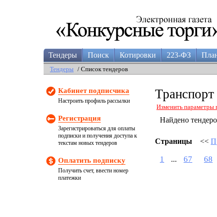
Тендеры
Поиск
Котировки
223-ФЗ
Пла
Тендеры
/ Список тендеров
Кабинет подписчика
Транспорт
Настроить профиль рассылки
Изменить параметры 
Регистрация
Найдено тендер
Зарегистрироваться для оплаты
подписки и получения доступа к
Страницы
<<
П
текстам новых тендеров
1
67
68
...
Оплатить подписку
Получить счет, ввести номер
платежки