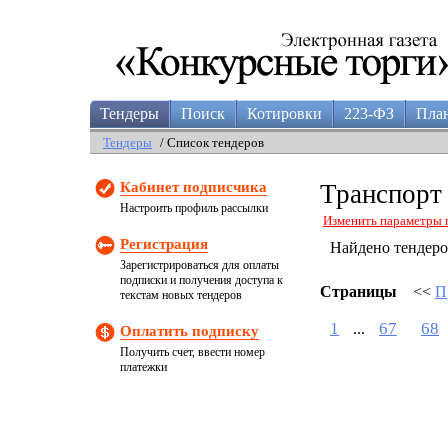
Тендеры
Поиск
Котировки
223-ФЗ
Пла
Тендеры
/ Список тендеров
Кабинет подписчика
Транспорт
Настроить профиль рассылки
Изменить параметры 
Регистрация
Найдено тендер
Зарегистрироваться для оплаты
подписки и получения доступа к
Страницы
<<
П
текстам новых тендеров
1
67
68
...
Оплатить подписку
Получить счет, ввести номер
платежки