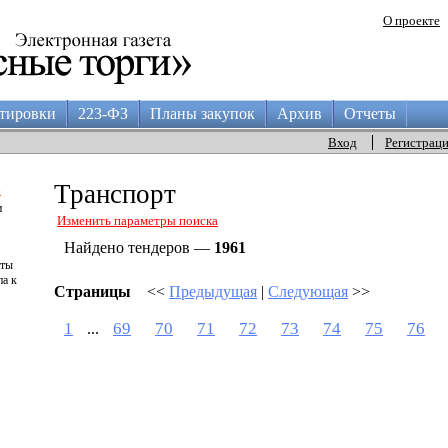
О проекте
тировки
223-ФЗ
Планы закупок
Архив
Отчеты
Вход
Регистрац
а
Транспорт
и
Изменить параметры поиска
Найдено тендеров —
1961
аты
па к
Страницы
<<
Предыдущая
|
Следующая
>>
1
69
70
71
72
73
74
75
76
...