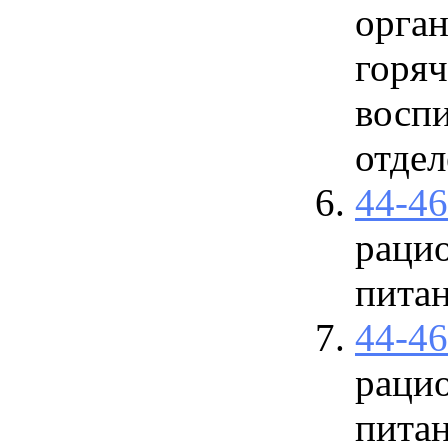
орган
горяч
восп
отдел
44-4
рацио
пита
44-4
рацио
пита