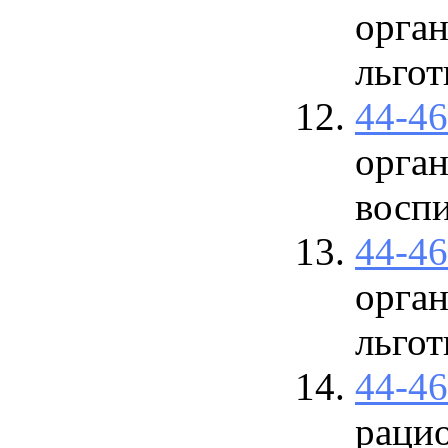
орга
льго
44-4
орган
восп
44-4
орга
льго
44-4
рацио