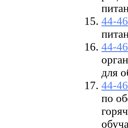
пита
44-4
пита
44-4
орган
для о
44-4
по о
горя
обуч