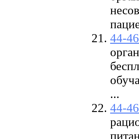
несо
пацие
44-4
орган
бесп
обуч
...
44-4
рацио
пита