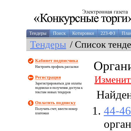
Тендеры
Поиск
Котировки
223-ФЗ
Пла
Тендеры
/ Список тенд
Кабинет подписчика
Орган
Настроить профиль рассылки
Изменит
Регистрация
Зарегистрироваться для оплаты
подписки и получения доступа к
Найде
текстам новых тендеров
Оплатить подписку
44-4
Получить счет, ввести номер
платежки
орган