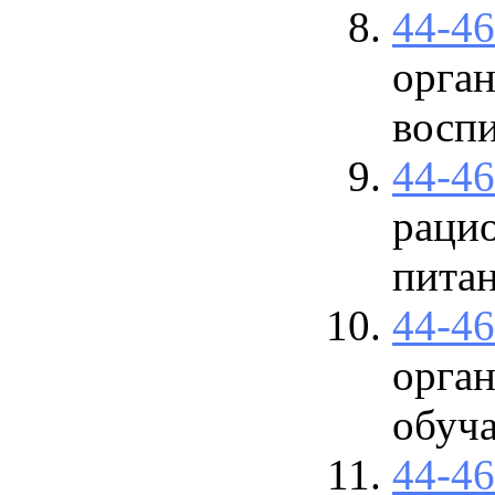
44-4
орган
восп
44-4
рацио
пита
44-4
орган
обуч
44-4