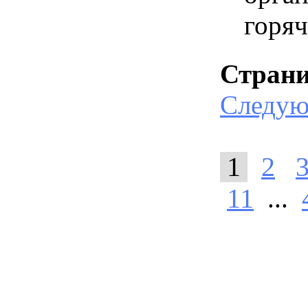
горя
Стран
Следу
1
2
11
...