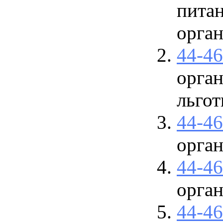
питан
орга
44-4
орга
льго
44-4
орга
44-4
орган
44-4