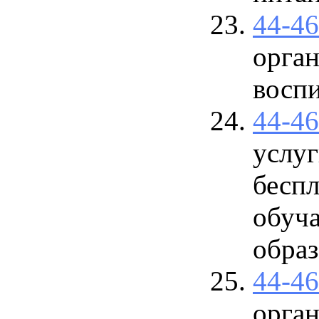
44-4
орган
восп
44-4
услу
бесп
обуч
образ
44-4
орган