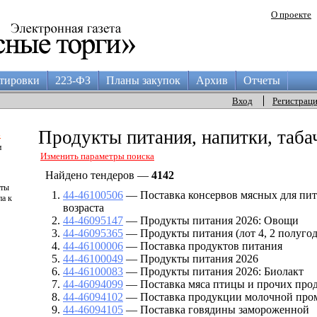
О проекте
тировки
223-ФЗ
Планы закупок
Архив
Отчеты
Вход
Регистрац
а
Продукты питания, напитки, таба
и
Изменить параметры поиска
Найдено тендеров —
4142
аты
44-46100506
— Поставка консервов мясных для пит
па к
возраста
44-46095147
— Продукты питания 2026: Овощи
44-46095365
— Продукты питания (лот 4, 2 полугод
44-46100006
— Поставка продуктов питания
44-46100049
— Продукты питания 2026
44-46100083
— Продукты питания 2026: Биолакт
44-46094099
— Поставка мяса птицы и прочих про
44-46094102
— Поставка продукции молочной пр
44-46094105
— Поставка говядины замороженной