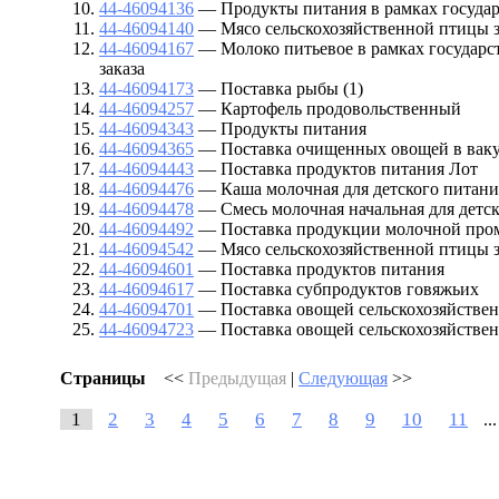
44-46094136
— Продукты питания в рамках государс
44-46094140
— Мясо сельскохозяйственной птицы 
44-46094167
— Молоко питьевое в рамках государс
заказа
44-46094173
— Поставка рыбы (1)
44-46094257
— Картофель продовольственный
44-46094343
— Продукты питания
44-46094365
— Поставка очищенных овощей в ваку
44-46094443
— Поставка продуктов питания Лот
44-46094476
— Каша молочная для детского питани
44-46094478
— Смесь молочная начальная для детс
44-46094492
— Поставка продукции молочной пр
44-46094542
— Мясо сельскохозяйственной птицы 
44-46094601
— Поставка продуктов питания
44-46094617
— Поставка субпродуктов говяжьих
44-46094701
— Поставка овощей сельскохозяйствен
44-46094723
— Поставка овощей сельскохозяйствен
Страницы
<<
Предыдущая
|
Следующая
>>
1
2
3
4
5
6
7
8
9
10
11
..