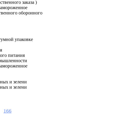
твенного заказа )
замороженное
твенного оборонного
умной упаковке
я
кого питания
омышленности
замороженное
ных и зелени
ных и зелени
166
.