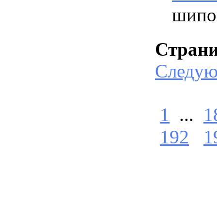
шипо
Стран
Следу
1
...
1
192
1