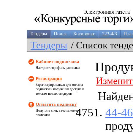
Тендеры
Поиск
Котировки
223-ФЗ
Пла
Тендеры
/ Список тенд
Кабинет подписчика
Проду
Настроить профиль рассылки
Изменит
Регистрация
Зарегистрироваться для оплаты
подписки и получения доступа к
Найде
текстам новых тендеров
Оплатить подписку
44-4
Получить счет, ввести номер
платежки
прод