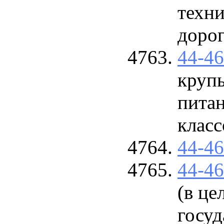
техн
доро
44-4
круп
питан
класс
44-4
44-4
(в це
госуд