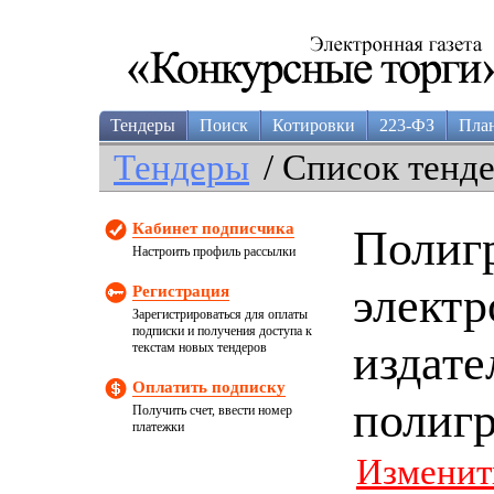
Тендеры
Поиск
Котировки
223-ФЗ
Пла
Тендеры
/ Список тенд
Кабинет подписчика
Полиг
Настроить профиль рассылки
электр
Регистрация
Зарегистрироваться для оплаты
подписки и получения доступа к
издате
текстам новых тендеров
Оплатить подписку
полиг
Получить счет, ввести номер
платежки
Изменит