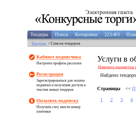
Тендеры
Поиск
Котировки
223-ФЗ
Пла
Тендеры
/ Список тендеров
Кабинет подписчика
Услуги в о
Настроить профиль рассылки
Изменить параметры 
Регистрация
Найдено тендер
Зарегистрироваться для оплаты
подписки и получения доступа к
Страницы
<<
П
текстам новых тендеров
1
2
3
4
Оплатить подписку
Получить счет, ввести номер
платежки