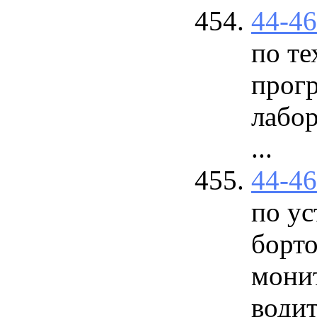
44-4
по т
прог
лабо
...
44-4
по ус
борто
мони
води