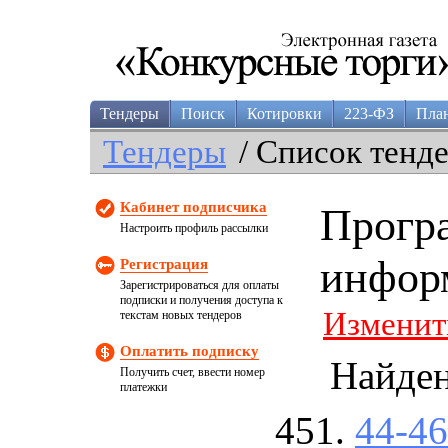
Тендеры
Поиск
Котировки
223-ФЗ
Пла
Тендеры
/ Список тенд
Кабинет подписчика
Прогр
Настроить профиль рассылки
инфор
Регистрация
Зарегистрироваться для оплаты
подписки и получения доступа к
Изменит
текстам новых тендеров
Оплатить подписку
Найде
Получить счет, ввести номер
платежки
44-4