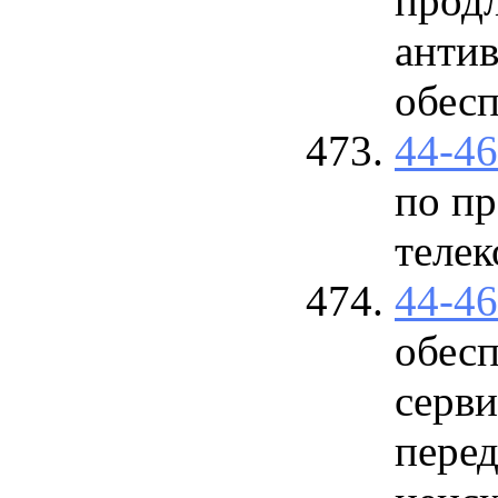
прод
анти
обес
44-4
по п
теле
44-4
обес
серви
перед