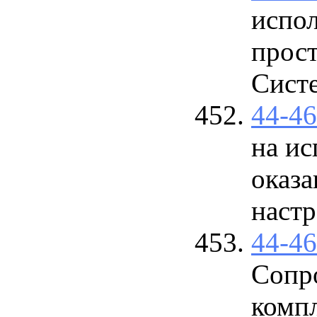
испол
прос
Сист
44-4
на ис
оказа
наст
44-4
Сопр
комп