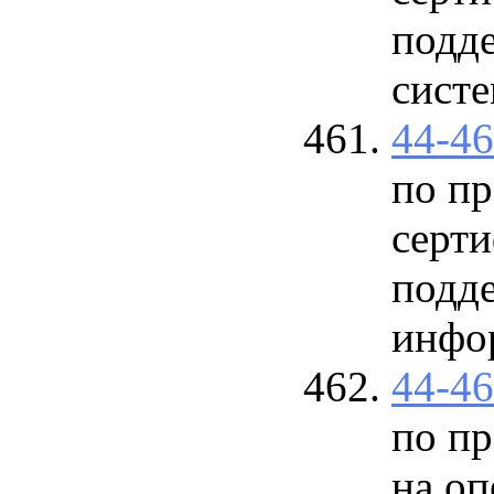
подд
сист
44-4
по п
серти
подд
инфо
44-4
по п
на о