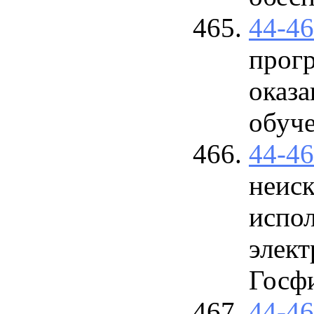
44-4
прог
оказа
обуче
44-4
неис
испол
элек
Госфи
44-4