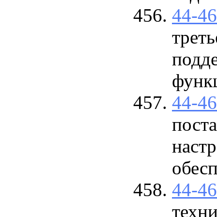
44-4
треть
подд
функц
44-4
поста
наст
обес
44-4
техн