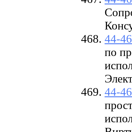
Сопр
Конс
44-4
по пр
испо
Элект
44-4
прост
испол
Вирт