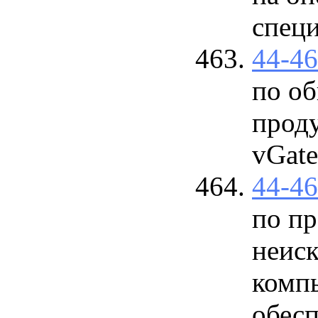
специ
44-4
по о
проду
vGate
44-4
по п
неис
комп
обес