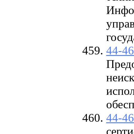
Инфо
упра
госуд
44-4
Пред
неис
испо
обес
44-4
серти