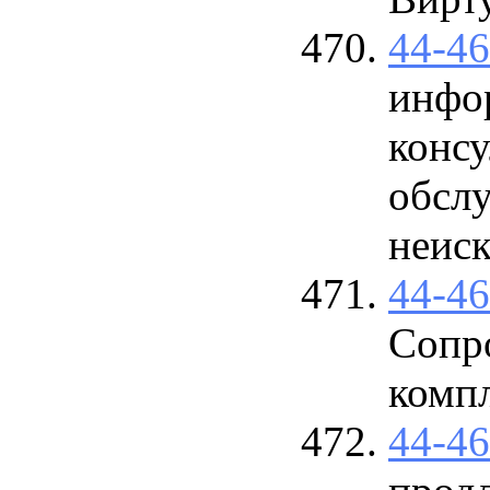
44-4
инфо
конс
обслу
неиск
44-4
Сопр
комп
44-4