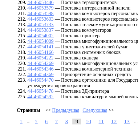
44-46053446
— Поставка термопринтеров
44-46053579
— Поставка интерактивной панели
44-46053598
— Поставка компьютеров персональны
44-46053603
— Поставка компьютеров персональны
44-46053733
— Поставка телекоммуникационного 
44-46053837
— Поставка коммутаторов
44-46054002
— Поставка принтера
44-46054009
— Поставка многофункционального цв
44-46054141
— Поставка уничтожителей бумаг
44-46054166
— Поставка системных блоков
44-46054222
— Поставка сканера
44-46054269
— Поставка многофункциональных ус
44-46054346
— Поставка компьютерной техники
44-46054369
— Приобретение основных средств
44-46054470
— Поставка оргтехники для Государст
учреждения здравоохранения
44-46054478
— Поставка 3Д-принтера
44-46054592
— Поставка клавиатур и мышей комп
Страницы
<<
Предыдущая
|
Следующая
>>
1
5
6
7
8
9
10
11
12
13
...
..