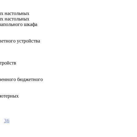
х настольных
х настольных
напольного шкафа
етного устройства
тройств
венного бюджетного
ьютерных
36
.