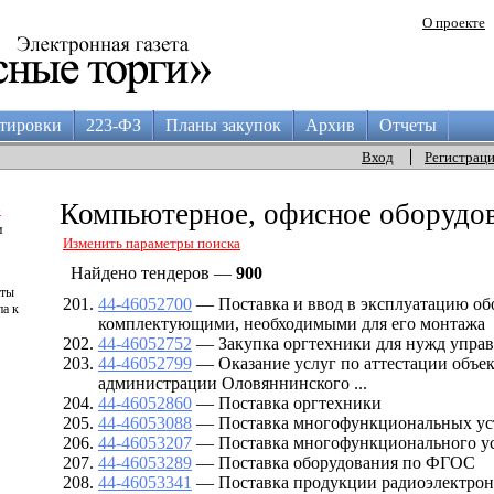
О проекте
тировки
223-ФЗ
Планы закупок
Архив
Отчеты
Вход
Регистрац
а
Компьютерное, офисное оборудов
и
Изменить параметры поиска
Найдено тендеров —
900
аты
44-46052700
— Поставка и ввод в эксплуатацию об
па к
комплектующими, необходимыми для его монтажа
44-46052752
— Закупка оргтехники для нужд упра
44-46052799
— Оказание услуг по аттестации объе
администрации Оловяннинского ...
44-46052860
— Поставка оргтехники
44-46053088
— Поставка многофункциональных уст
44-46053207
— Поставка многофункционального ус
44-46053289
— Поставка оборудования по ФГОС
44-46053341
— Поставка продукции радиоэлектро