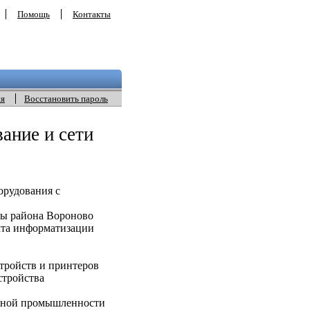
Помощь
Контакты
ия
Восстановить пароль
ание и сети
орудования с
вы района Вороново
кта информатизации
ройств и принтеров
тройства
нной промышленности