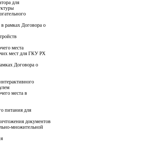
тора для
уктуры
огательного
в рамках Договора о
тройств
чего места
чих мест для ГКУ РХ
амках Договора о
интерактивного
улем
чего места в
о питания для
ничтожения документов
льно-множительной
ия