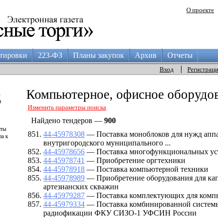
О проекте
тировки
223-ФЗ
Планы закупок
Архив
Отчеты
Вход
Регистрац
а
Компьютерное, офисное оборудов
и
Изменить параметры поиска
Найдено тендеров —
900
аты
44-45978308
— Поставка моноблоков для нужд аппа
па к
внутригородского муниципального ...
44-45978656
— Поставка многофункциональных ус
44-45978741
— Приобретение оргтехники
44-45978918
— Поставка компьютерной техники
44-45978989
— Приобретение оборудования для кап
артезианских скважин
44-45979287
— Поставка комплектующих для комп
44-45979334
— Поставка комбинированной систем
радиофикации ФКУ СИЗО-1 УФСИН России