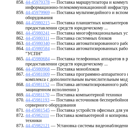
44-45979378
— Поставка маршрутизатора и коммута
информационно-телекоммуникационной инфрастр
44-45979969
— Поставка мультимедийного и вспом
оборудования
44-45980215
— Поставка планшетных компьютеров 
предоставлении средств юридическому ...
44-45980241
— Поставка многофункциональных ус
44-45980311
— Поставка системных блоков
44-45980340
— Поставка автоматизированного рабо
44-45980584
— Поставка автоматизированных рабо
"УСПН"
44-45980684
— Поставка телефонных аппаратов в р
предоставлении средств юридическому ...
44-45980968
— Поставка моноблоков
44-45981009
— Поставка программно-аппаратного 
комплекса с дополнительным вычислительным мод
44-45981152
— Поставка автоматизированного рабо
защищенном исполнении )
44-45981170
— Поставка компьютерной техники
44-45981193
— Поставка источников бесперебойног
серверного оборудования
44-45981545
— Поставка устройств офисных для у
44-45982111
— Поставка компьютерной и копирова
техники
44-45982121
— Установка системы видеонаблюден