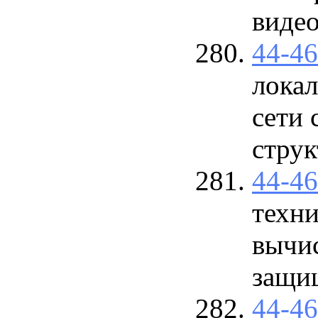
виде
44-4
лока
сети 
струк
44-4
техни
вычи
защи
44-4