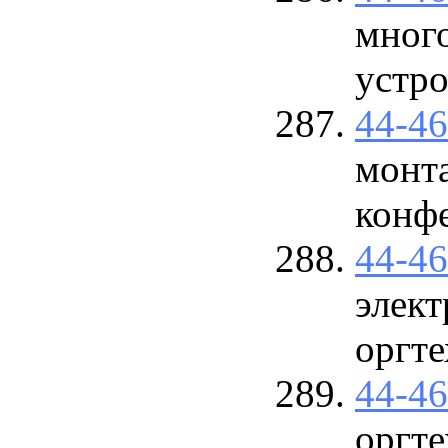
мног
устро
44-4
монт
конфе
44-4
элект
оргт
44-4
оргт