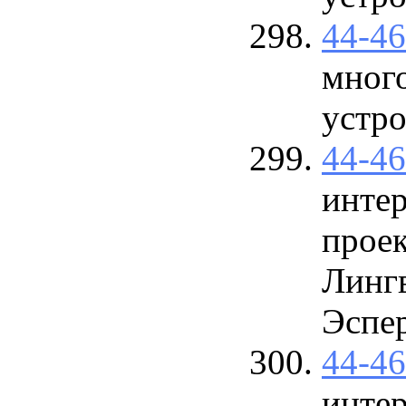
44-4
мног
устро
44-4
интер
проек
Линг
Эспе
44-4
инте