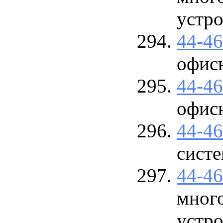
устро
44-4
офис
44-4
офис
44-4
сист
44-4
мног
устро