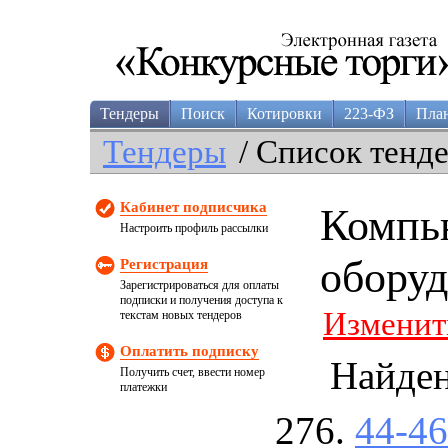
Тендеры
Поиск
Котировки
223-ФЗ
Пла
Тендеры
/ Список тенд
Кабинет подписчика
Компь
Настроить профиль рассылки
оборуд
Регистрация
Зарегистрироваться для оплаты
подписки и получения доступа к
Изменит
текстам новых тендеров
Оплатить подписку
Найде
Получить счет, ввести номер
платежки
44-4