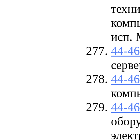
техни
комп
исп.
44-4
серве
44-4
комп
44-4
обору
элект