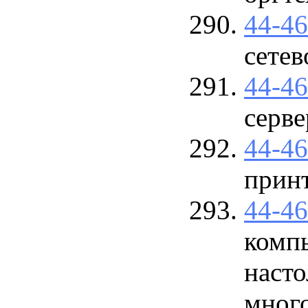
44-4
сетев
44-4
серве
44-4
прин
44-4
комп
наст
мног