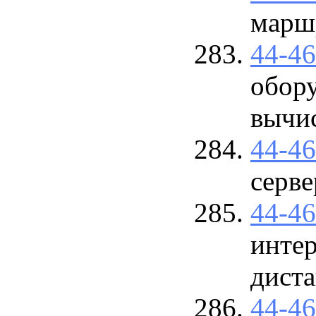
марш
44-4
обор
вычи
44-4
серве
44-4
интер
дист
44-4