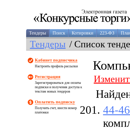
Тендеры
Поиск
Котировки
223-ФЗ
Пла
Тендеры
/ Список тенд
Кабинет подписчика
Компь
Настроить профиль рассылки
Изменит
Регистрация
Зарегистрироваться для оплаты
подписки и получения доступа к
Найде
текстам новых тендеров
Оплатить подписку
44-4
Получить счет, ввести номер
платежки
комп