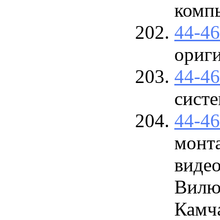
комп
44-4
ориг
44-4
сист
44-4
монт
виде
Вилю
Камча