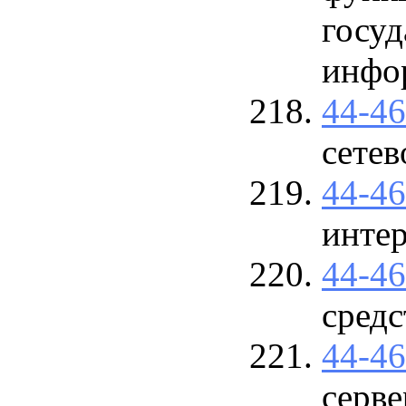
госуд
инфор
44-4
сете
44-4
инте
44-4
сред
44-4
серве