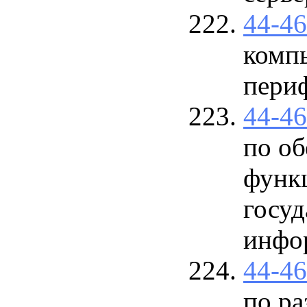
44-4
комп
пери
44-4
по о
функ
госуд
инфор
44-4
по р