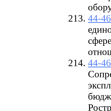
обору
44-4
един
сфере
отнош
44-4
Сопр
эксп
бюдж
Рост