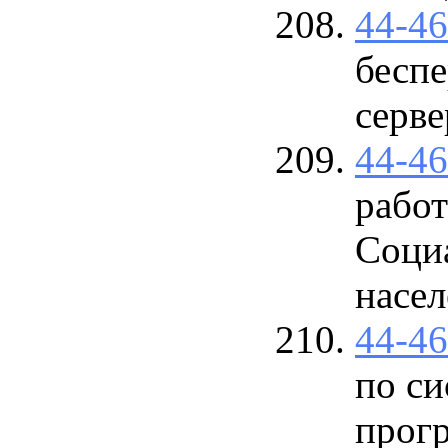
44-4
беспе
серв
44-4
рабо
Соци
насел
44-4
по с
прог