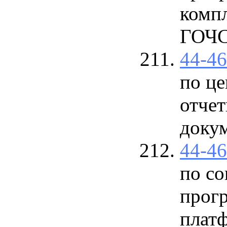
комп
ГОЧ
44-4
по це
отчет
докум
44-4
по с
прог
плат