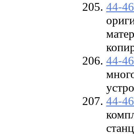
44-4
ориг
матер
копи
44-4
мног
устро
44-4
комп
стан