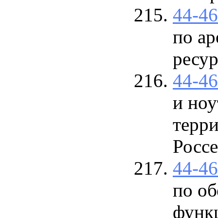
44-4
по а
ресур
44-4
и ноу
терр
Россе
44-4
по о
функ