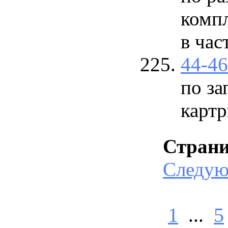
комп
в част
44-4
по за
картр
Стран
Следу
1
...
5