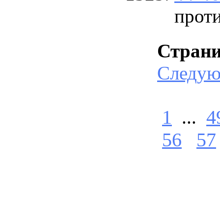
прот
Стран
Следу
1
...
4
56
57