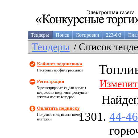
Тендеры
Поиск
Котировки
223-ФЗ
Пла
Тендеры
/ Список тенд
Кабинет подписчика
Топлив
Настроить профиль рассылки
Изменит
Регистрация
Зарегистрироваться для оплаты
подписки и получения доступа к
Найде
текстам новых тендеров
Оплатить подписку
44-4
Получить счет, ввести номер
платежки
горю