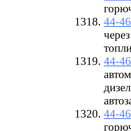
горю
44-4
через
топл
44-4
автом
дизел
автоз
44-4
горю