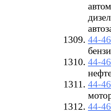
автом
дизел
автоз
44-4
бензи
44-4
нефт
44-4
мото
44-4