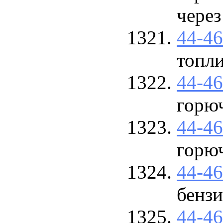
через
44-4
топли
44-4
горю
44-4
горю
44-4
бензи
44-4