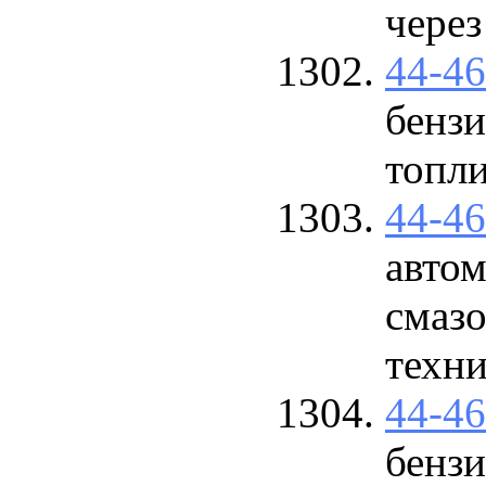
через
44-4
бензи
топл
44-4
авто
смаз
техн
44-4
бензи