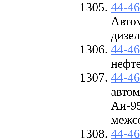
44-4
Авто
дизел
44-4
нефт
44-4
авто
Аи-95
межс
44-4