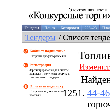
Тендеры
Поиск
Котировки
223-ФЗ
Пла
Тендеры
/ Список тенд
Кабинет подписчика
Топлив
Настроить профиль рассылки
Изменит
Регистрация
Зарегистрироваться для оплаты
подписки и получения доступа к
Найде
текстам новых тендеров
Оплатить подписку
44-4
Получить счет, ввести номер
платежки
горю