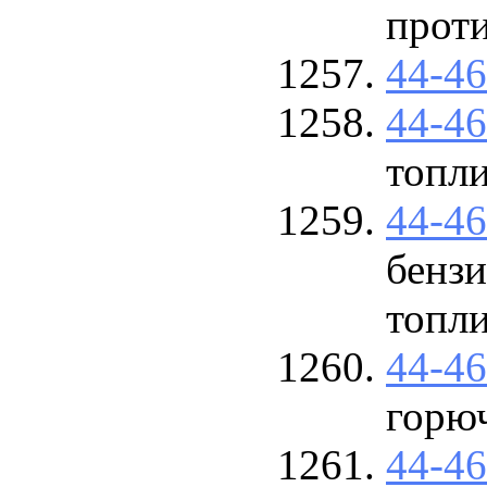
прот
44-4
44-4
топл
44-4
бензи
топл
44-4
горю
44-4