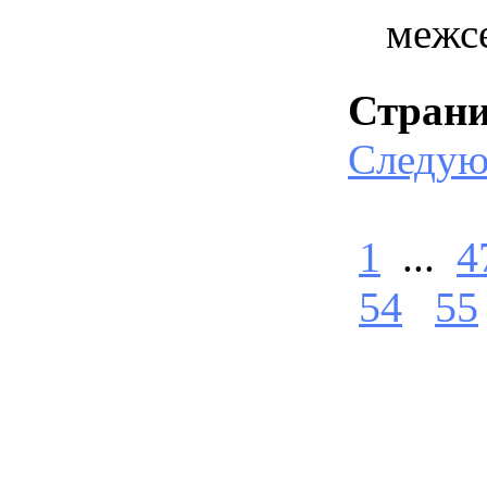
межс
Стран
Следу
1
...
4
54
55