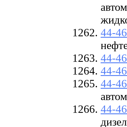
авто
жидк
44-4
нефт
44-4
44-4
44-4
авто
44-4
дизел