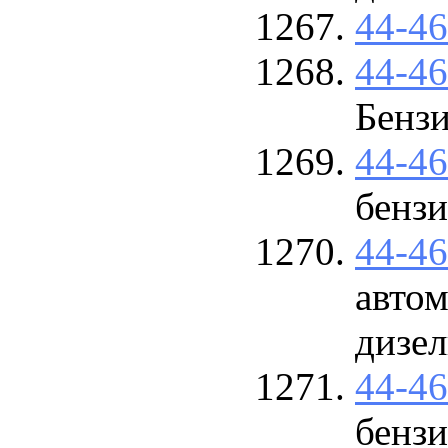
44-4
44-4
Бенз
44-4
бензи
44-4
автом
дизел
44-4
бензи