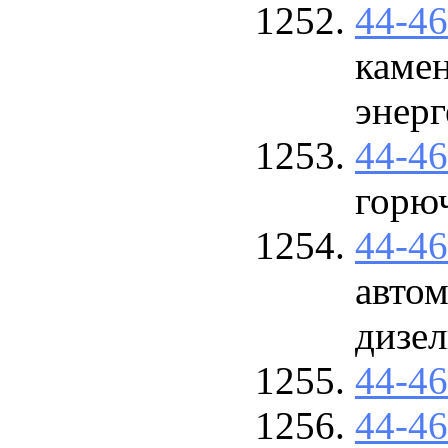
44-4
камен
энерг
44-4
горю
44-4
автом
дизел
44-4
44-4