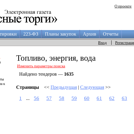
О проекте
тировки
223-ФЗ
Планы закупок
Архив
Отчеты
Вход
Регистрац
а
Топливо, энергия, вода
и
Изменить параметры поиска
Найдено тендеров —
1635
аты
па к
Страницы
<<
Предыдущая
|
Следующая
>>
1
56
57
58
59
60
61
62
63
...