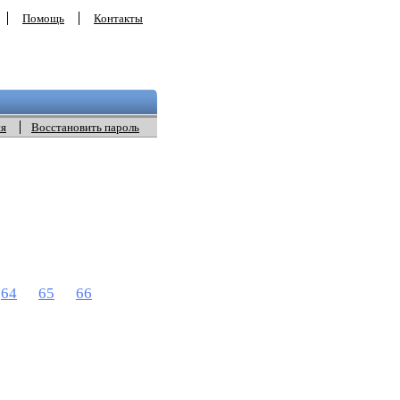
Помощь
Контакты
ия
Восстановить пароль
64
65
66