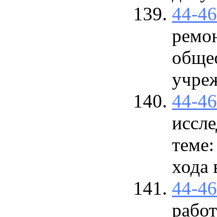
44-4
ремо
обще
учре
44-4
иссле
теме:
хода 
44-4
работ