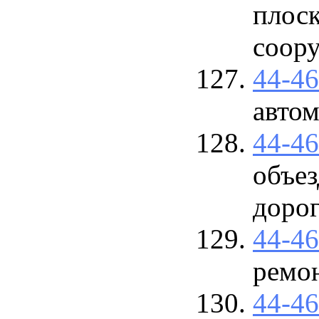
плоск
соор
44-4
авто
44-4
объе
доро
44-4
ремо
44-4