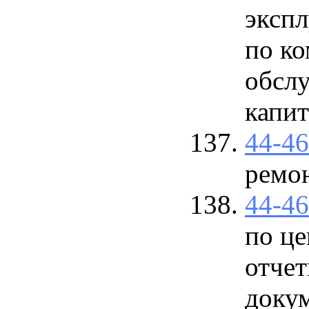
эксп
по к
обсл
капит
44-4
ремо
44-4
по це
отчет
докум