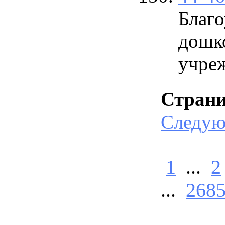
Благо
дошк
учре
Стран
Следу
1
...
2
...
268