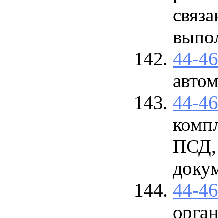
связ
выпо
44-4
авто
44-4
компл
ПСД, 
доку
44-4
орган