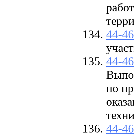
рабо
терр
44-4
участ
44-4
Выпо
по пр
оказа
техни
44-4