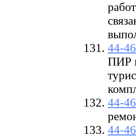
работ
связ
выпо
44-4
ПИР 
тури
компл
44-4
ремо
44-4