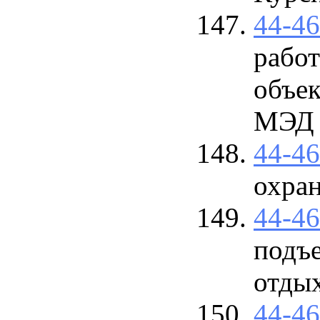
44-4
рабо
объек
МЭД
44-4
охра
44-4
подъе
отды
44-4