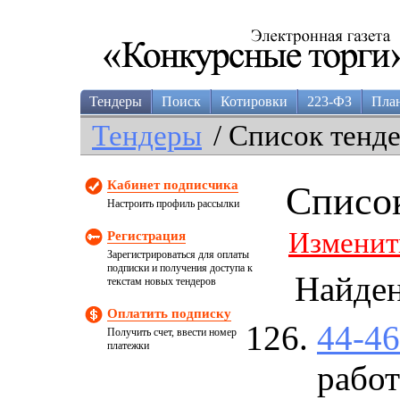
Тендеры
Поиск
Котировки
223-ФЗ
Пла
Тендеры
/ Список тенд
Кабинет подписчика
Списо
Настроить профиль рассылки
Изменит
Регистрация
Зарегистрироваться для оплаты
подписки и получения доступа к
Найде
текстам новых тендеров
Оплатить подписку
44-4
Получить счет, ввести номер
платежки
работ