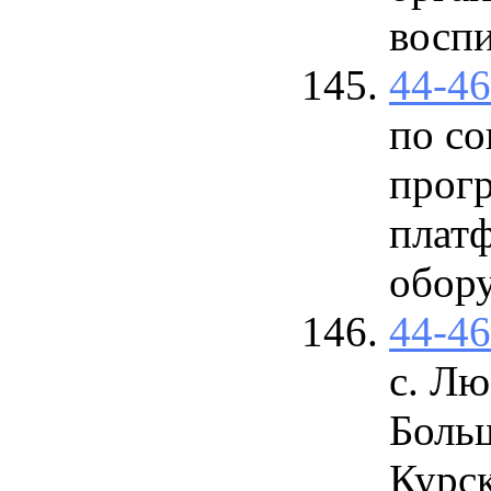
восп
44-4
по с
прог
плат
обору
44-4
с. Л
Боль
Курск