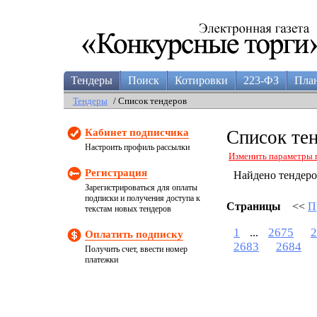
Тендеры
Поиск
Котировки
223-ФЗ
Пла
Тендеры
/ Список тендеров
Кабинет подписчика
Список те
Настроить профиль рассылки
Изменить параметры 
Регистрация
Найдено тендер
Зарегистрироваться для оплаты
подписки и получения доступа к
Страницы
<<
П
текстам новых тендеров
1
2675
2
...
Оплатить подписку
2683
2684
Получить счет, ввести номер
платежки