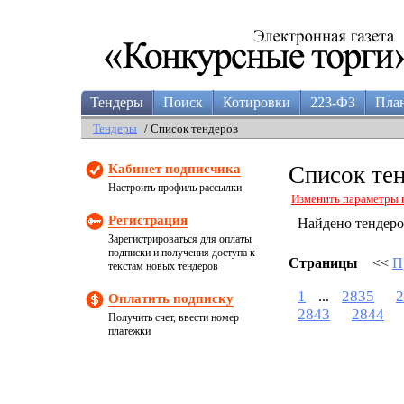
Тендеры
Поиск
Котировки
223-ФЗ
Пла
Тендеры
/ Список тендеров
Кабинет подписчика
Список те
Настроить профиль рассылки
Изменить параметры 
Регистрация
Найдено тендер
Зарегистрироваться для оплаты
подписки и получения доступа к
Страницы
<<
П
текстам новых тендеров
1
2835
2
...
Оплатить подписку
2843
2844
Получить счет, ввести номер
платежки