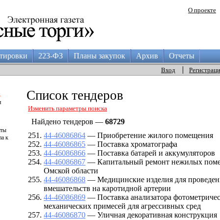
О проекте
тировки
223-ФЗ
Планы закупок
Архив
Отчеты
Вход
Регистрац
а
Список тендеров
и
Изменить параметры поиска
Найдено тендеров —
68729
аты
44-46086864
— Приобретение жилого помещения
па к
44-46086865
— Поставка хроматографа
44-46086866
— Поставка батарей и аккумуляторов
44-46086867
— Капитальный ремонт нежилых пом
Омской области
44-46086868
— Медицинские изделия для проведен
вмешательств на каротидной артерии
44-46086869
— Поставка анализатора фотометричес
механических примесей для агрессивных сред
44-46086870
— Уличная декоративная конструкция