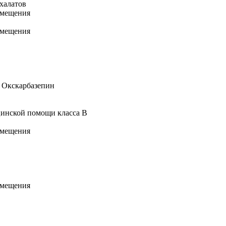
халатов
омещения
омещения
 Окскарбазепин
инской помощи класса В
омещения
омещения