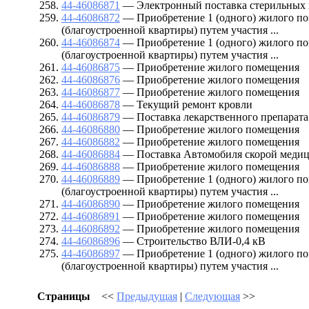
44-46086871
— Электронный поставка стерильных 
44-46086872
— Приобретение 1 (одного) жилого п
(благоустроенной квартиры) путем участия ...
44-46086874
— Приобретение 1 (одного) жилого п
(благоустроенной квартиры) путем участия ...
44-46086875
— Приобретение жилого помещения
44-46086876
— Приобретение жилого помещения
44-46086877
— Приобретение жилого помещения
44-46086878
— Текущий ремонт кровли
44-46086879
— Поставка лекарственного препарата
44-46086880
— Приобретение жилого помещения
44-46086882
— Приобретение жилого помещения
44-46086884
— Поставка Автомобиля скорой медиц
44-46086888
— Приобретение жилого помещения
44-46086889
— Приобретение 1 (одного) жилого п
(благоустроенной квартиры) путем участия ...
44-46086890
— Приобретение жилого помещения
44-46086891
— Приобретение жилого помещения
44-46086892
— Приобретение жилого помещения
44-46086896
— Строительство ВЛИ-0,4 кВ
44-46086897
— Приобретение 1 (одного) жилого п
(благоустроенной квартиры) путем участия ...
Страницы
<<
Предыдущая
|
Следующая
>>