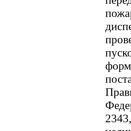
пожа
дисп
пров
пуск
форм
пост
Прав
Феде
2343