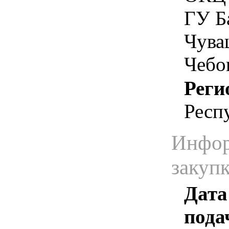
ГУ Б
Чува
Чебо
Реги
Респ
Инфор
закуп
Дата
пода