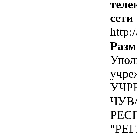
теле
сети
http:
Разм
Упол
учре
УЧР
ЧУВ
РЕС
"РЕ