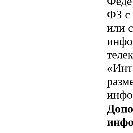
Феде
ФЗ с
или 
инфо
теле
«Инт
разм
инфо
Допо
инфо