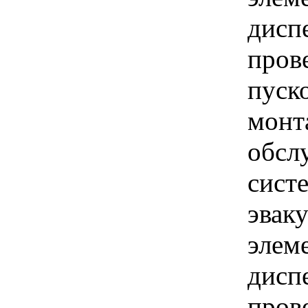
дисп
пров
пуск
монт
обсл
сист
эвак
элем
дисп
пров