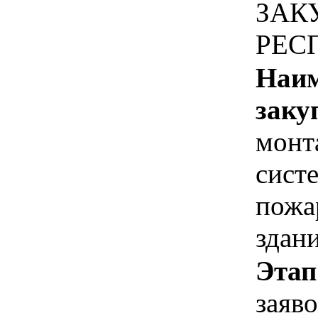
ЗАК
РЕС
Наим
заку
монт
сист
пожа
здан
Этап
заяв