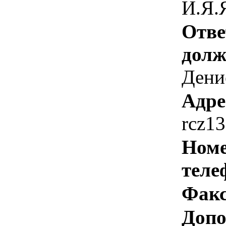
И.Я.
Отве
долж
Дени
Адре
rcz1
Номе
теле
Факс
Допо