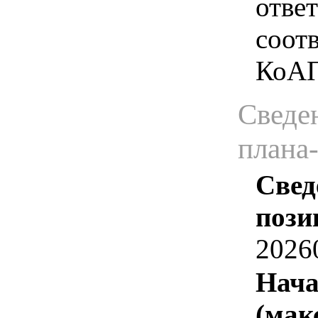
отве
соотв
КоАП
Сведен
плана
Свед
пози
2026
Нача
(мак