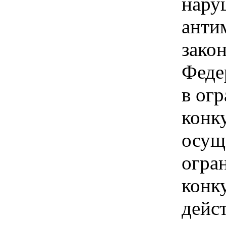
нару
анти
зако
Феде
в ог
конк
осущ
огра
конк
дейс