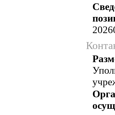
Свед
пози
2026
Конта
Разм
Упол
учре
Орга
осу