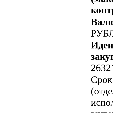
конт
Валю
РУБ
Иден
заку
2632
Срок
(отд
испо