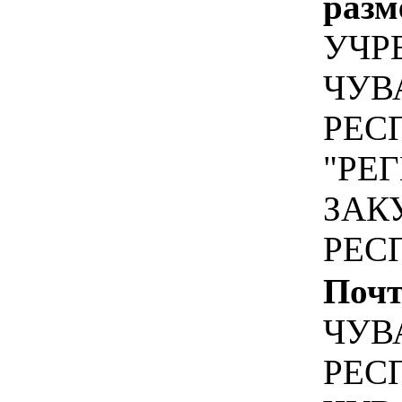
разм
УЧР
ЧУВ
РЕС
"РЕ
ЗАК
РЕС
Почт
ЧУВ
РЕС