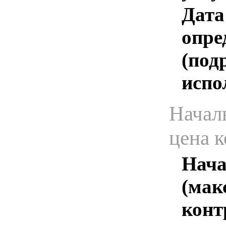
Дата
опре
(под
испо
Начал
цена 
Нача
(мак
конт