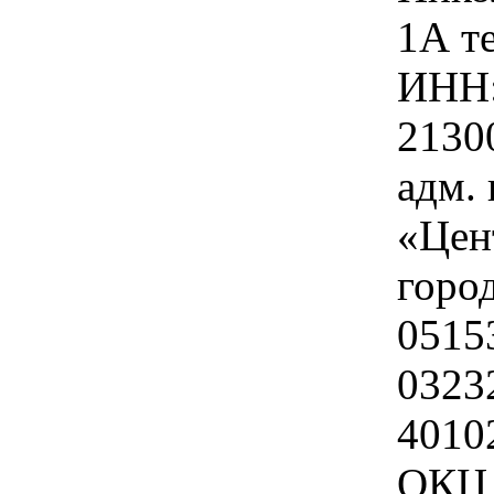
1А те
ИНН:
2130
адм.
«Цен
горо
0515
0323
4010
ОКЦ 