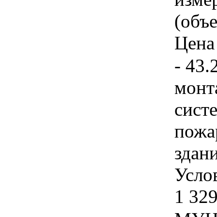
(объе
Цена 
- 43.
монт
сист
пожа
здан
Услов
1 329