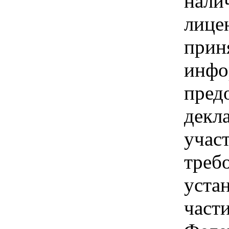
нали
лице
прин
инфо
пред
декл
учас
треб
уста
части