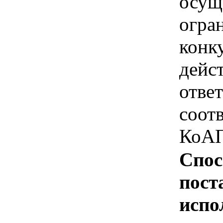
осущ
огра
конк
дейс
отве
соотв
КоАП
Спос
пост
испо