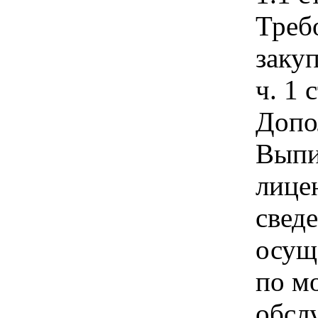
Треб
закуп
ч. 1 
Допо
Выпи
лице
свед
осущ
по м
обсл