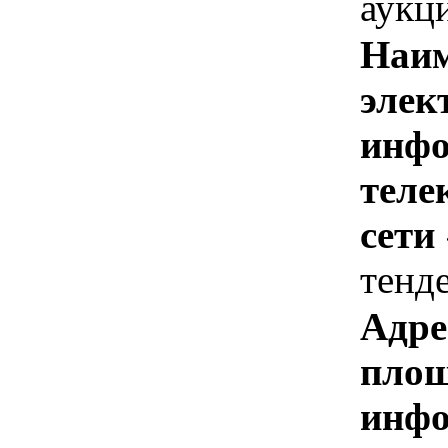
аукц
Наим
элек
инфо
теле
сети
тенд
Адре
площ
инфо