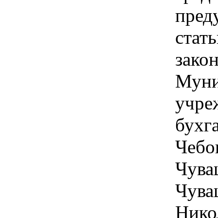
пред
стат
зако
Муни
учре
бухг
Чебо
Чува
Чува
Нико