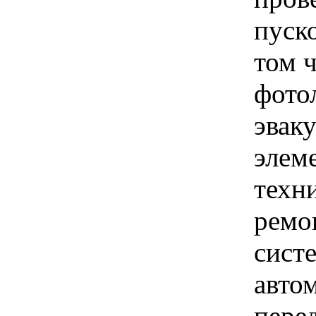
пуск
том 
фото
эвак
элеме
техн
ремо
сист
авто
пере