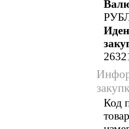
Валю
РУБ
Иден
заку
2632
Инфор
закуп
Код 
товар
изме