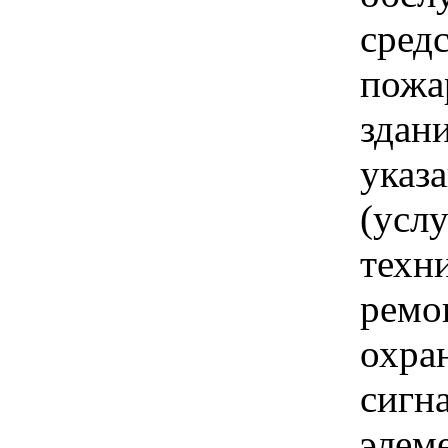
сред
пожа
здан
указ
(услу
техн
ремо
охра
сигн
элем