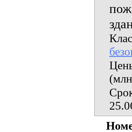
пож
зда
Клас
безо
Цены
(млн
Срок
25.0
Номе