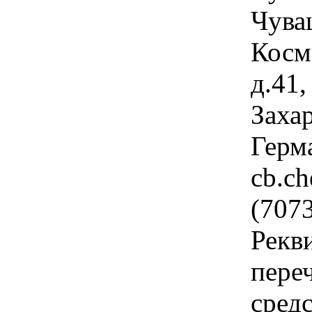
Чува
Косм
д.41
Заха
Герм
cb.c
(707
Рекв
пере
средс