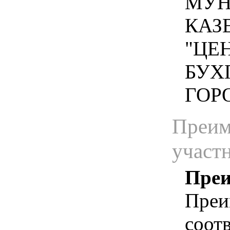
МУН
КАЗ
"ЦЕ
БУХ
ГОРО
Преим
участ
Преи
Преи
соотв