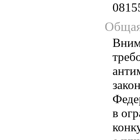
0815
Общая
Вним
треб
анти
зако
Феде
в ог
конк