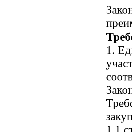
Зако
преи
Треб
1. Е
учас
соотв
Зако
Треб
закуп
1.1 с