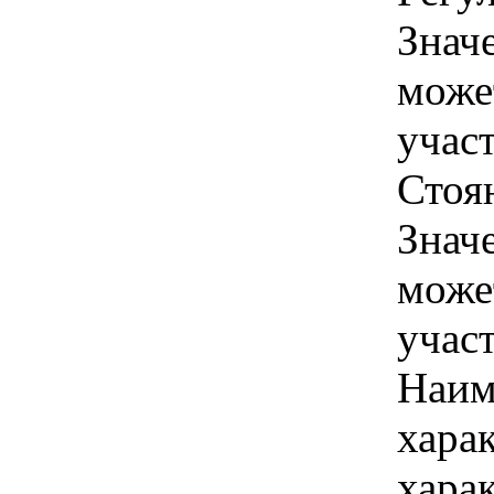
Знач
може
учас
Стоя
Знач
може
учас
Наим
хара
хара