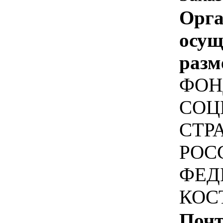
Орга
осу
разм
ФОН
СОЦ
СТР
РОС
ФЕД
КОС
Почт