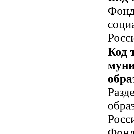
Фонд
соци
Росс
Код 
муни
обра
Разд
обра
Росс
Фонд