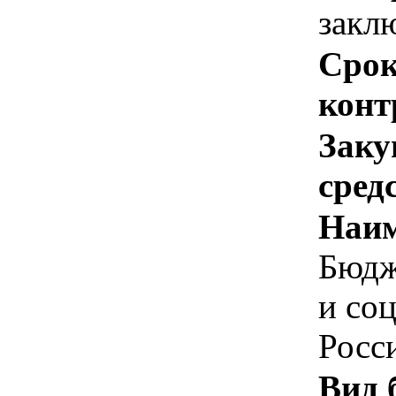
закл
Срок
конт
Заку
сред
Наим
Бюдж
и со
Росс
Вид 