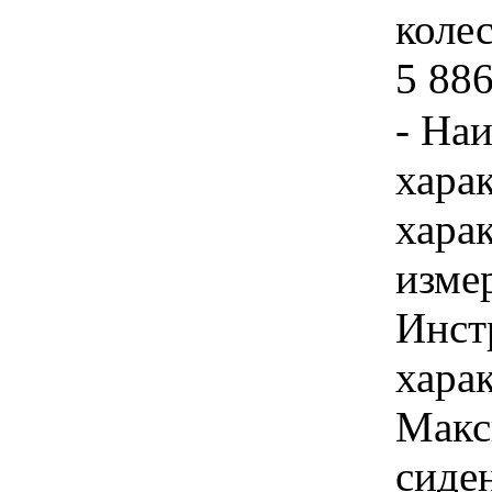
колес
5 886
- На
хара
хара
изме
Инст
харак
Макс
сиде