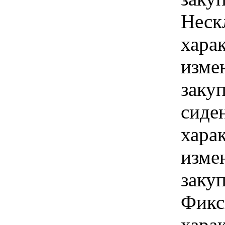
Нескл
хара
изме
заку
сиден
хара
изме
заку
Фикс
хара