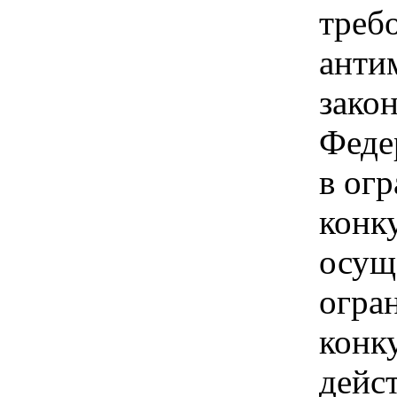
треб
анти
зако
Феде
в ог
конк
осущ
огра
конк
дейс