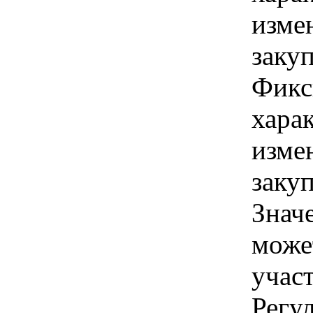
изме
заку
Фикс
хара
изме
заку
Знач
може
учас
Регу