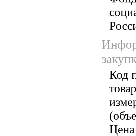
соци
Росс
Инфор
закуп
Код 
товар
изме
(объе
Цена 