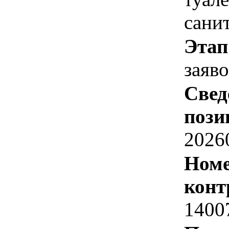
сани
Этап
заяв
Свед
пози
2026
Номе
конт
1400