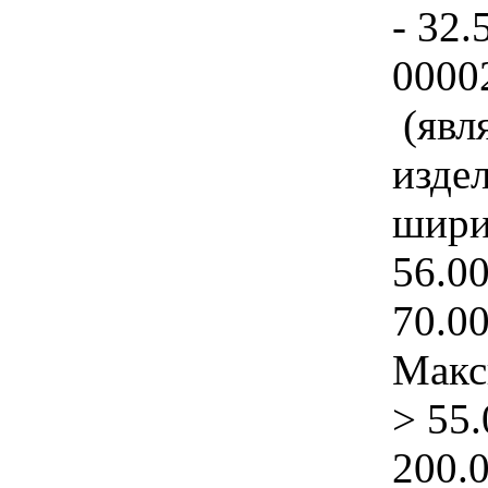
- 32.
0000
(явл
изде
шири
56.0
70.0
Макс
> 55
200.