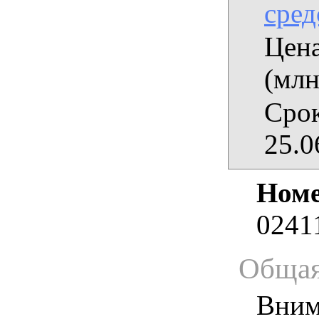
сред
Цена
(млн
Срок
25.0
Номе
0241
Общая
Вним