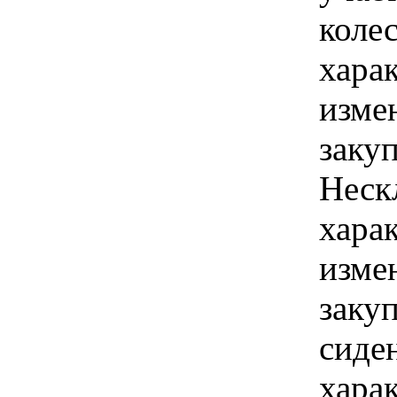
коле
хара
изме
заку
Неск
хара
изме
заку
сиде
хара