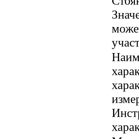
Стоян
Знач
може
учас
Наим
хара
хара
изме
Инст
харак