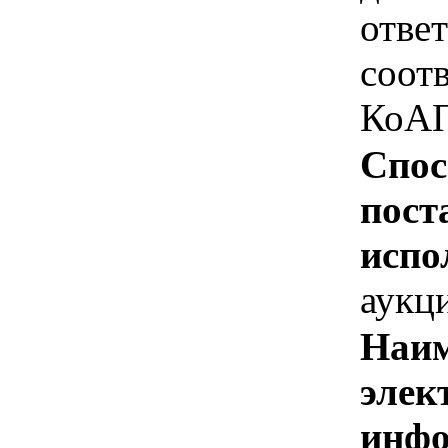
отве
соотв
КоАП
Спос
пост
испо
аукц
Наим
элек
инфо