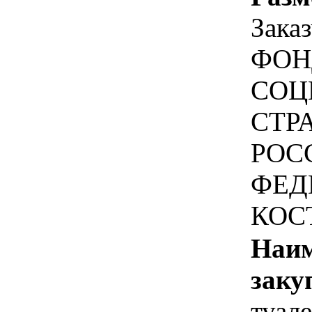
Зака
ФОН
СОЦ
СТР
РОС
ФЕД
КОС
Наим
заку
туале