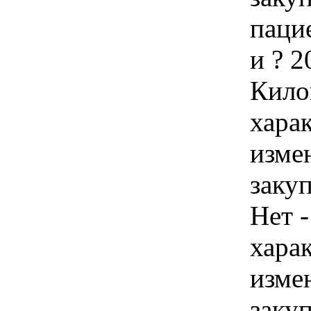
паци
и ? 
Кило
хара
изме
закуп
Нет -
хара
изме
закуп