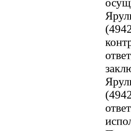
осущ
Ярул
(494
конт
отве
закл
Ярул
(494
отве
испо