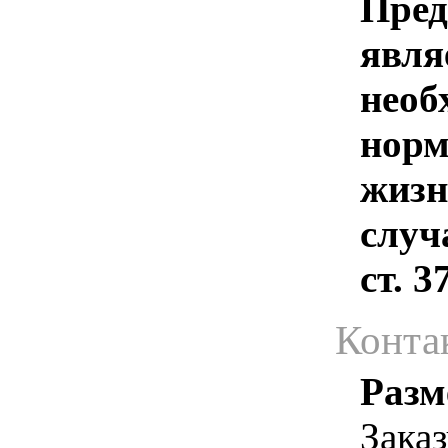
Пред
явля
необ
норм
жизн
случ
ст. 
Конта
Разм
Зака