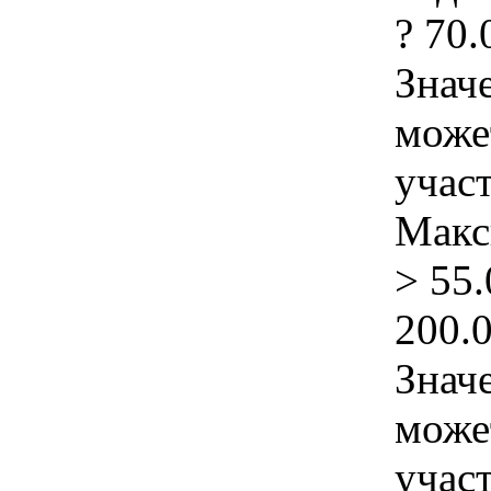
? 70
Знач
може
учас
Макс
> 55
200.
Знач
може
учас