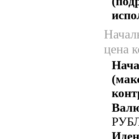
(под
испо
Начал
цена 
Нача
(мак
конт
Валю
РУБ
Иден