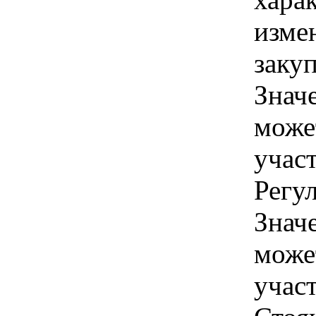
изме
закуп
Знач
може
учас
Регул
Знач
може
учас