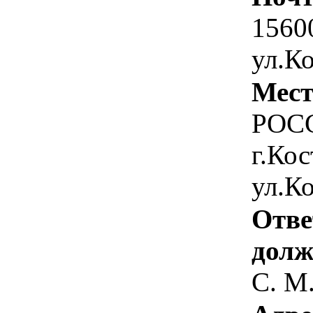
1560
ул.К
Мест
РОСС
г.Кос
ул.К
Отве
долж
С. М