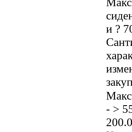
Макс
сиде
и ? 7
Сант
хара
изме
заку
Макс
- > 5
200.