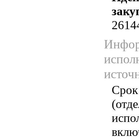
заку
2614
Инфор
испол
источ
Срок
(отд
испо
вклю