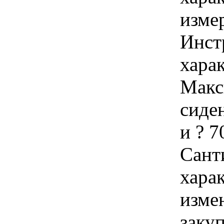
изме
Инст
харак
Макс
сиде
и ? 7
Сант
хара
изме
заку