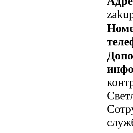
Адре
zakup
Номе
теле
Допо
инфо
конт
Свет
Сотр
служ