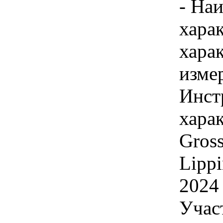
- На
хара
хара
изме
Инст
хара
Gross
Lippi
2024
Учас