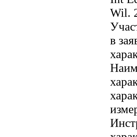
Wil.
Учас
в зая
хара
Наим
хара
хара
изме
Инст
харак