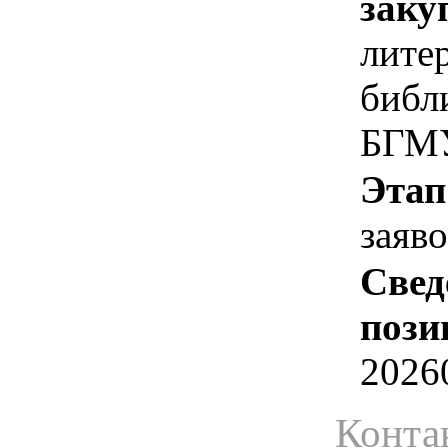
заку
лите
библ
БГМУ
Этап
заяв
Свед
пози
2026
Конта