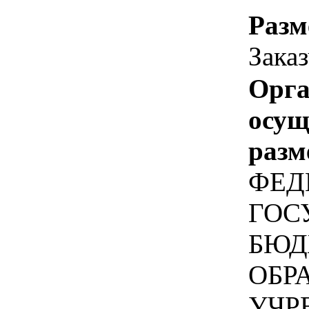
Разм
Зака
Орга
осу
разм
ФЕД
ГОС
БЮД
ОБР
УЧР