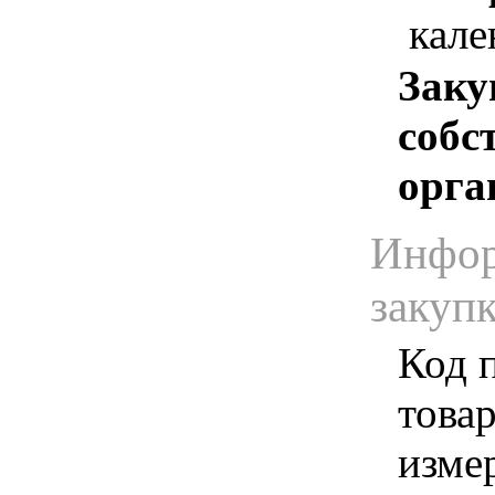
кале
Заку
собс
орга
Инфор
закуп
Код 
товар
изме