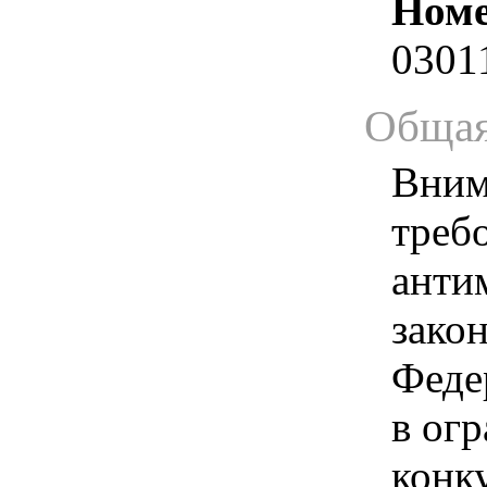
Номе
0301
Общая
Вним
треб
анти
зако
Феде
в ог
конк