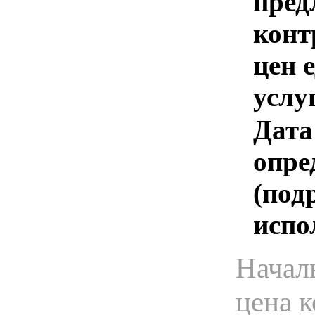
пред
конт
цен 
услу
Дата
опре
(под
испо
Начал
цена 