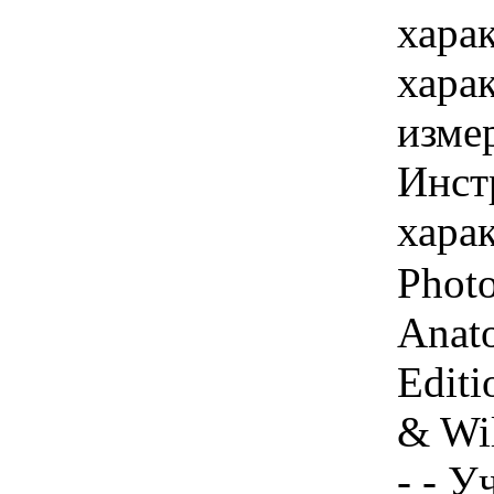
хара
хара
изме
Инст
харак
Photo
Anato
Editi
& Wi
- - У