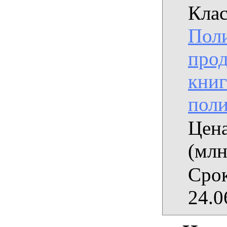
Клас
Пол
прод
книг
поли
Цена
(млн
Срок
24.0