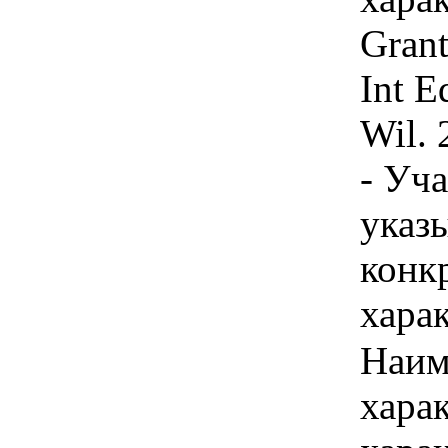
Grant
Int E
Wil. 
- Уч
указы
конк
хара
Наим
хара