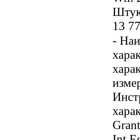
Штука
13 7
- На
хара
хара
изме
Инст
харак
Grant
Int E