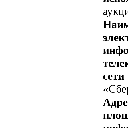
аукц
Наим
элек
инфо
теле
сети
«Сбе
Адре
площ
инфо