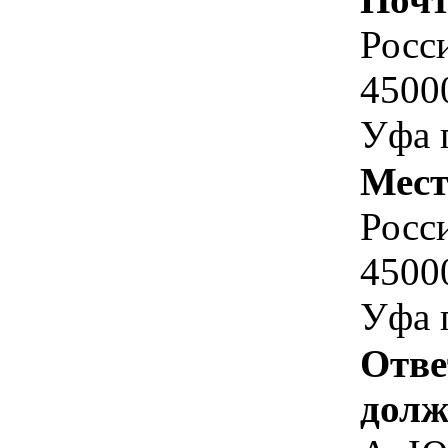
Росс
4500
Уфа 
Мест
Росс
4500
Уфа г
Отве
долж