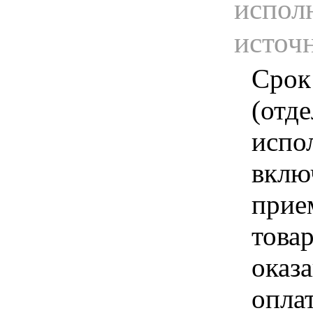
испол
источ
Срок
(отд
испо
вклю
прие
това
оказа
опла