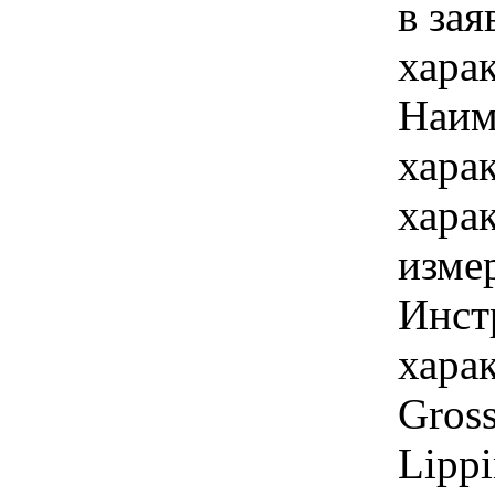
в зая
хара
Наим
хара
хара
изме
Инст
харак
Gross
Lippi