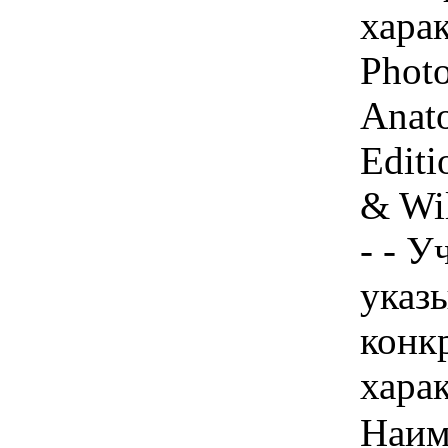
харак
Photo
Anato
Editi
& Wi
- - У
указы
конк
хара
Наим