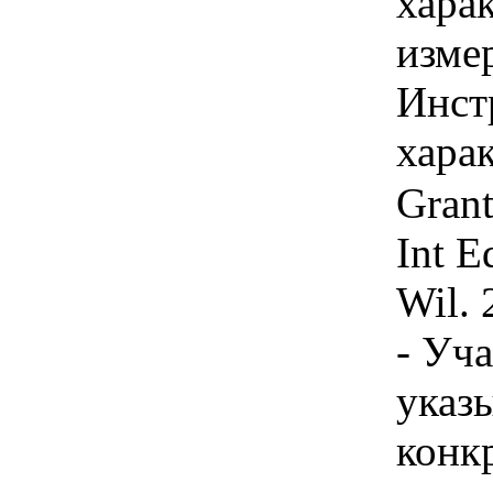
хара
изме
Инст
харак
Grant
Int E
Wil. 
- Уч
указы
конк