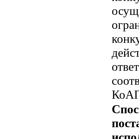
осущ
огра
конк
дейс
отве
соотв
КоАП
Спос
пост
испо