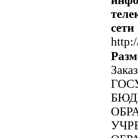
теле
сети
http:
Разм
Зака
ГОС
БЮД
ОБР
УЧР