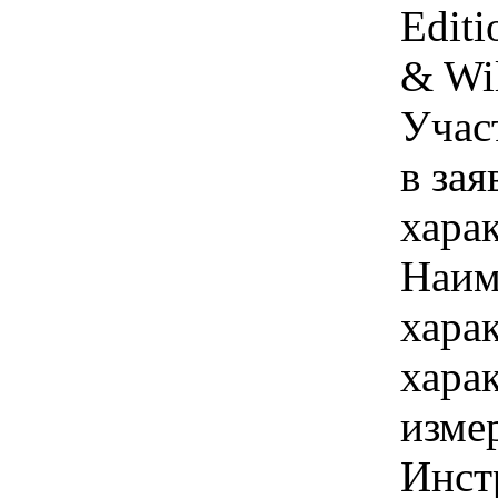
Editi
& Wi
Учас
в зая
хара
Наим
хара
хара
изме
Инст