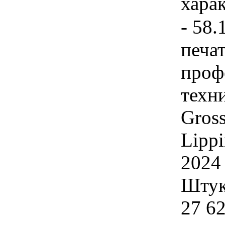
хара
- 58.
печа
проф
техн
Gross
Lippi
2024
Штука
27 6