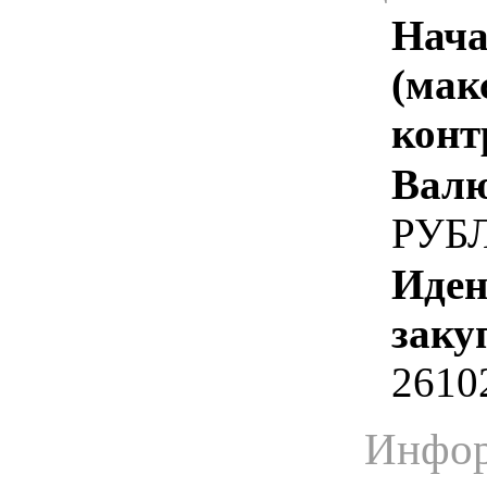
Нача
(мак
конт
Валю
РУБ
Иден
заку
2610
Инфор