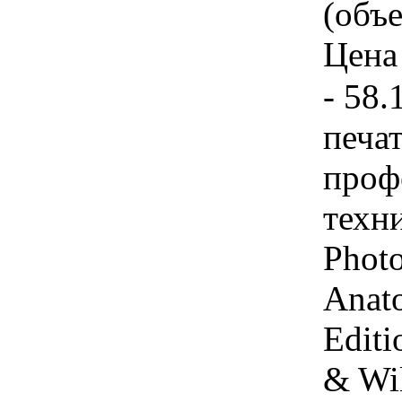
(объе
Цена 
- 58.
печа
проф
техн
Photo
Anato
Editi
& Wi