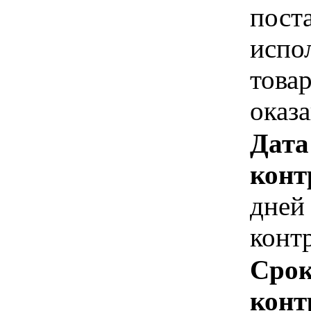
пост
испо
това
оказ
Дата
конт
дней
конт
Срок
конт