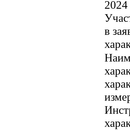
2024 
Учас
в зая
хара
Наим
хара
хара
изме
Инст
харак