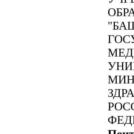
ОБР
"БА
ГОС
МЕД
УНИ
МИН
ЗДР
РОС
ФЕД
Почт