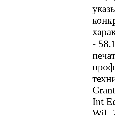
указы
конк
хара
- 58.
печа
проф
техн
Grant
Int E
Wil.