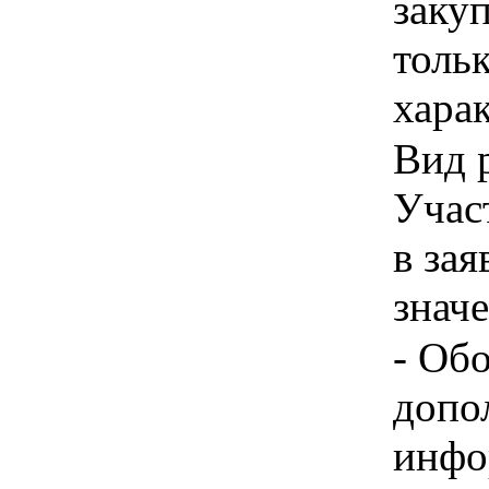
закуп
толь
хара
Вид 
Учас
в зая
знач
- Об
допо
инфо