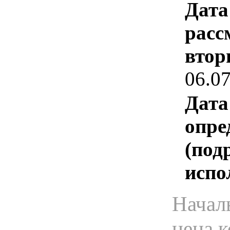
Дата
расс
втор
06.0
Дата
опре
(под
испо
Начал
цена 