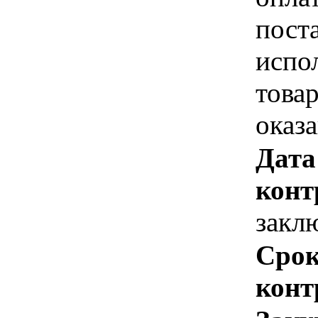
пост
испо
това
оказ
Дата
конт
закл
Срок
конт