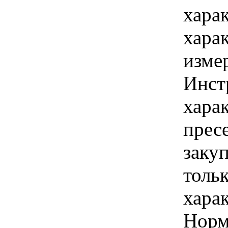
хара
хара
изме
Инст
хара
прес
закуп
толь
хара
Норм