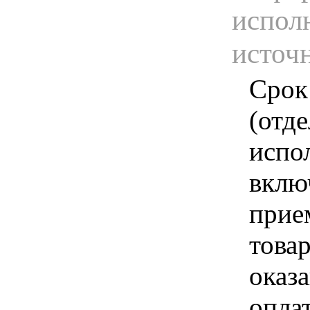
испол
источ
Срок
(отд
испо
вклю
прие
това
оказа
опла