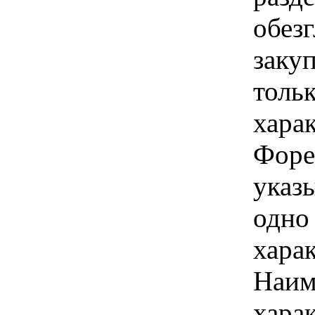
обез
закуп
толь
хара
Форе
указы
одно
хара
Наим
хара