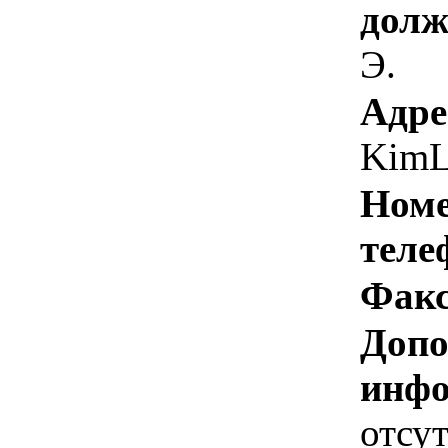
долж
Э.
Адре
KimL
Номе
теле
Факс
Допо
инфо
отсут