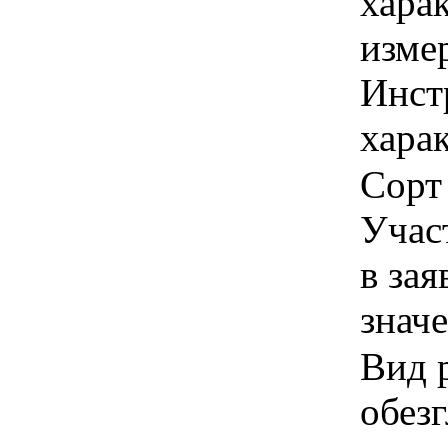
хара
изме
Инст
харак
Сорт
Учас
в зая
знач
Вид 
обезг