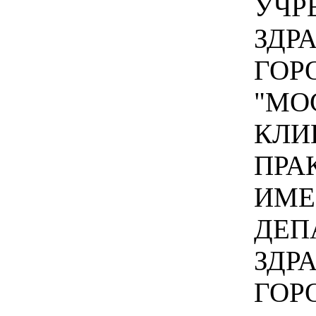
УЧР
ЗДР
ГОР
"МО
КЛИ
ПРА
ИМЕ
ДЕП
ЗДР
ГОР