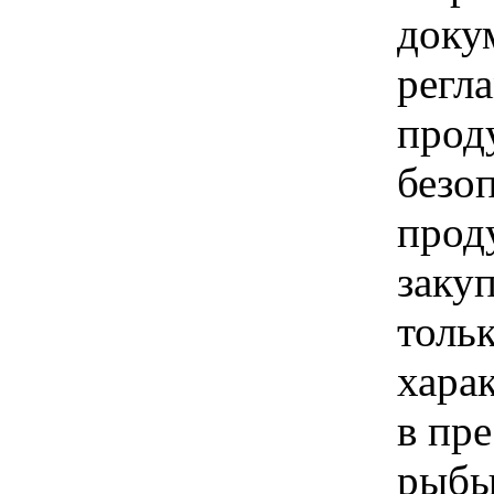
доку
регл
прод
безо
прод
закуп
толь
хара
в пр
рыбы