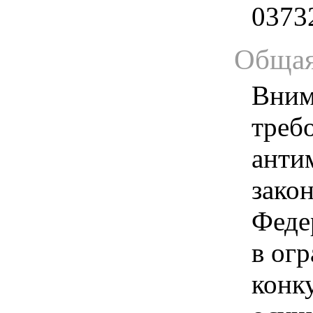
0373
Общая
Вним
треб
анти
зако
Феде
в ог
конк