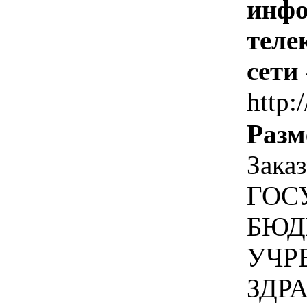
инфо
теле
сети
http:/
Разм
Зака
ГОС
БЮД
УЧР
ЗДР