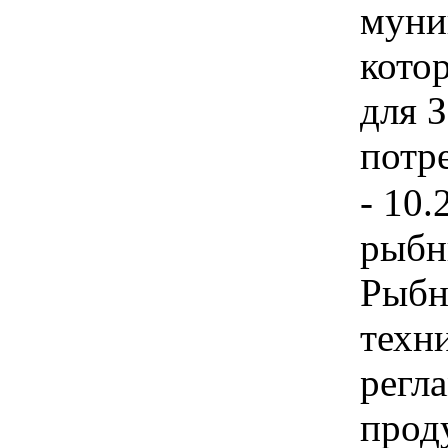
муни
кото
для З
потр
- 10.
рыбн
Рыбн
техн
регл
прод