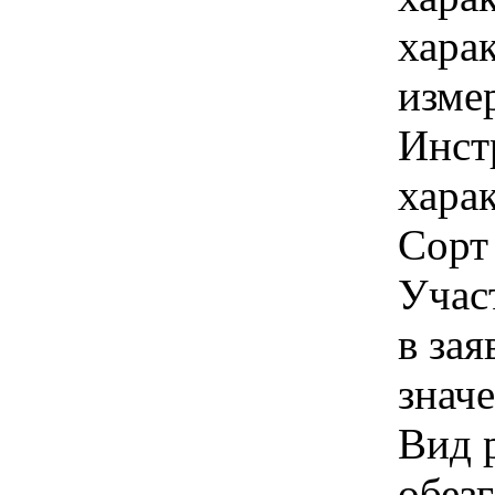
хара
изме
Инст
харак
Сорт
Учас
в зая
знач
Вид 
обезг