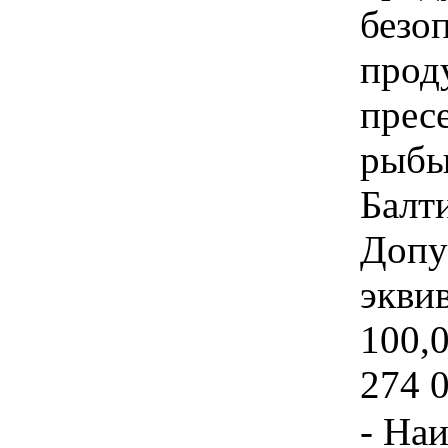
безо
прод
прес
рыбы
Балт
Допу
экви
100,0
274 
- На