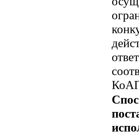
осущ
огра
конк
дейс
отве
соотв
КоАП
Спос
пост
испо