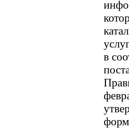
инфо
кото
катал
услу
в соо
пост
Прав
февра
утве
форм