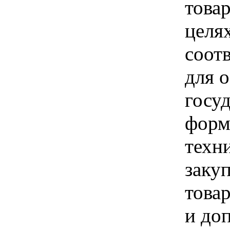
товар
целя
соот
для 
госу
форм
техн
заку
това
и до