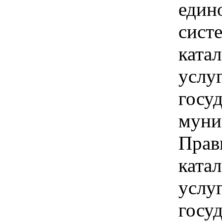
един
сист
катал
услу
госу
муни
Прав
катал
услу
госу