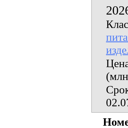
202
Клас
пита
изде
Цена
(млн
Срок
02.0
Номе