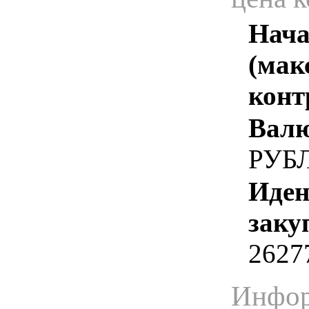
Нача
(мак
конт
Валю
РУБ
Иден
заку
2627
Инфор