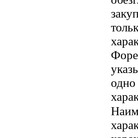
закуп
толь
хара
Форе
указы
одно
хара
Наим
хара