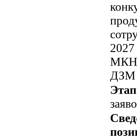
конк
прод
сотру
2027
МКНЦ
ДЗМ
Этап
заяв
Свед
пози