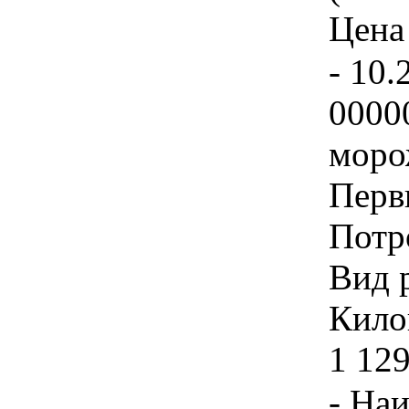
Цена 
- 10.
0000
моро
Перв
Потр
Вид 
Килог
1 129
- На