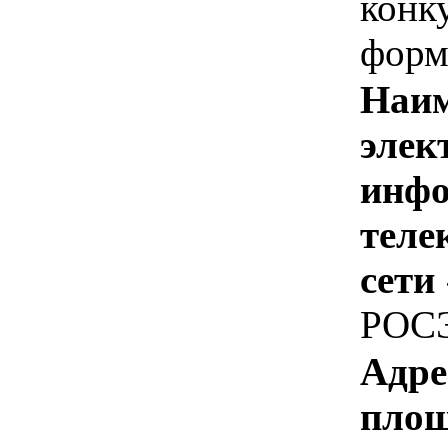
конк
форм
Наим
элек
инфо
теле
сети
РОС
Адре
площ