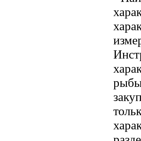
хара
хара
изме
Инст
харак
рыбы
закуп
толь
хара
разд