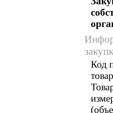
Заку
собс
орга
Инфор
закуп
Код 
товар
Товар
изме
(объе