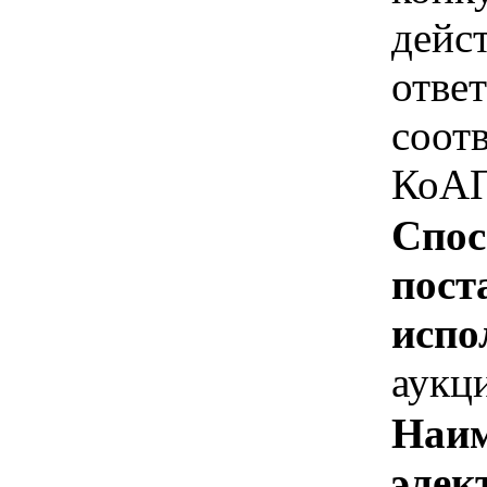
дейс
отве
соотв
КоАП
Спос
пост
испо
аукц
Наим
элек