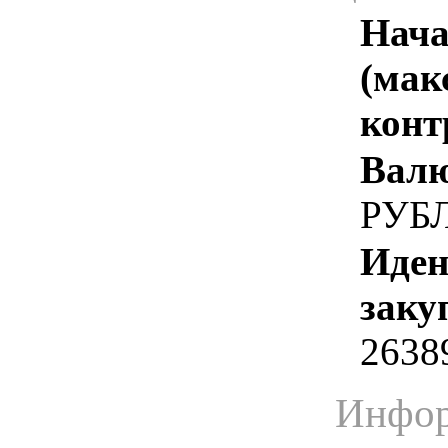
Нача
(мак
конт
Валю
РУБ
Иден
заку
2638
Инфор