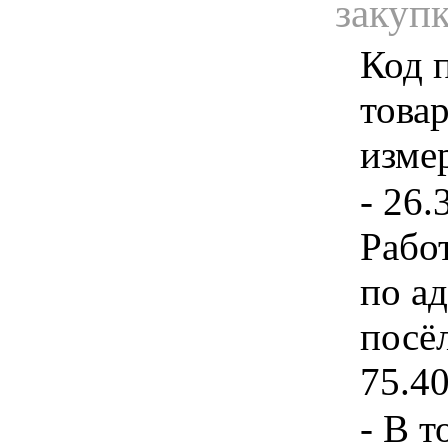
закуп
Код 
товар
изме
- 26.
Рабо
по а
посё
75.40
- В том числе: Код позиции Наименование товара, работы, услуги Ед. измерения Количество (объем работы, услуги) Цена за ед., ? Стоимость, ? 26.30.11.110 26.30.11.110-00000041 ТОВАР Коммутатор Тип коммутатора Управляемый Тип передачи данных Ethernet Блок питания Внешний Штука 1,00 62 486,63 62 486,63 Наименование характеристики Значение характеристики Единица измерения характеристики Инструкция по заполнению характеристик в заявке Тип коммутатора Управляемый Значение характеристики не может изменяться участником закупки Тип передачи данных Ethernet Значение характеристики не может изменяться участником закупки Блок питания Внешний Значение характеристики не может изменяться участником закупки Тип блоков питания Фиксированные Значение характеристики не может изменяться участником закупки Количество блоков питания 1.00000000000 Штука Значение характеристики не может изменяться участником закупки Тип электропитания AC Значение характеристики не может изменяться участником закупки Внутренняя пропускная способность ? 10.00000000000 и Гигабит в секунду Участник закупки указывает в заявке конкретное значение характеристики Выполнение функций фильтрации пакетов с использованием списков доступа (ACL – Access Control List) средствами специализированных интегральных микросхем (ASIC) интерфейсных модулей Да Значение характеристики не может изменяться участником закупки Интерфейс LAN-порта SFP Значение характеристики не может изменяться участником закупки RJ45 Интерфейс сетевых модулей SFP Значение характеристики не может изменяться участником закупки Категория климатического исполнения 1.00000000000 Значение характеристики не может изменяться участником закупки Климатическое исполнение УХЛ Значение характеристики не может изменяться участником закупки Количество ACL (списков/записей) ? 1000.00000000000 и Штука Участник закупки