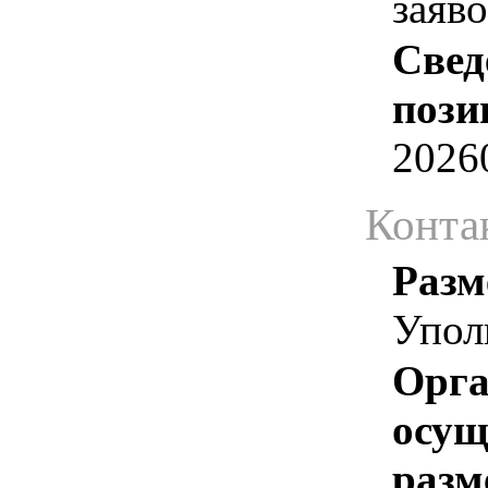
заяв
Свед
пози
2026
Конта
Разм
Упол
Орга
осу
разм