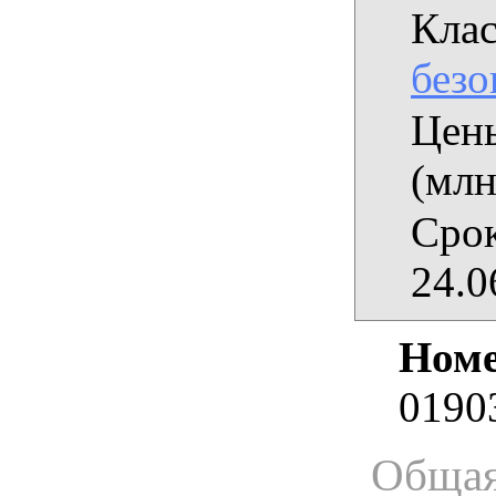
Клас
безо
Цены
(млн
Срок
24.0
Номе
0190
Общая