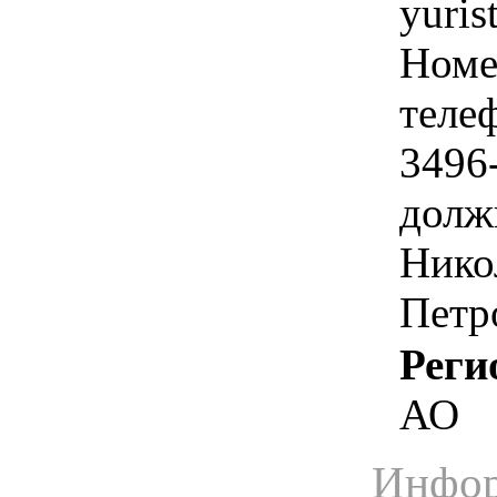
yuris
Номе
телеф
3496
долж
Нико
Петр
Реги
АО
Инфор