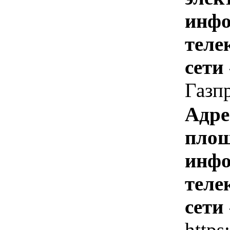
инфо
теле
сети
Газп
Адре
площ
инфо
теле
сети
https