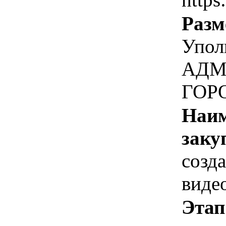
Разм
Упол
АДМ
ГОР
Наим
заку
созд
виде
Этап