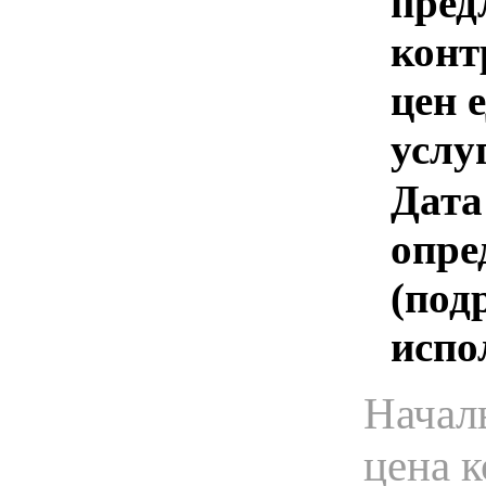
пред
конт
цен 
услу
Дата
опре
(под
испо
Начал
цена 