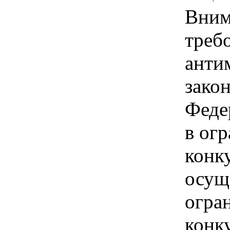
Вним
треб
анти
зако
Феде
в ог
конк
осущ
огра
конк