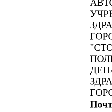
АВТ
УЧР
ЗДР
ГОР
"СТ
ПОЛ
ДЕП
ЗДР
ГОР
Почт