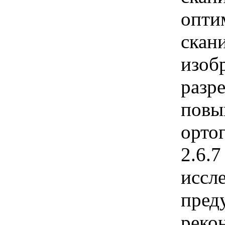
опти
скан
изоб
разр
повы
орто
2.6.
иссл
пред
реко