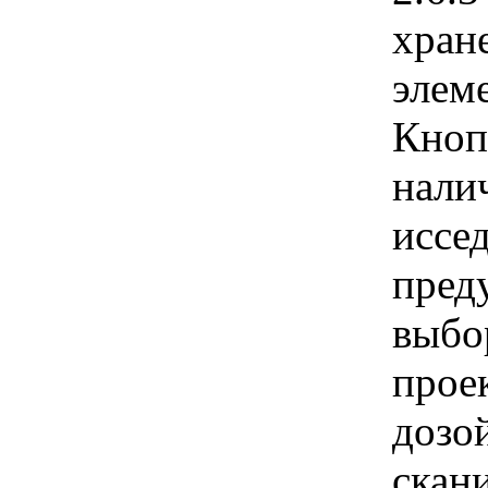
хран
элем
Кноп
нали
иссе
пред
выбо
прое
дозо
скан