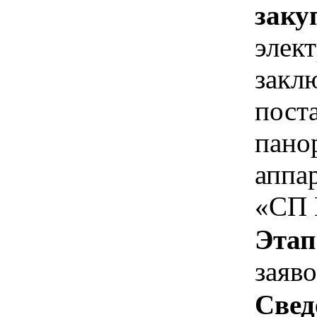
заку
элек
закл
пост
пано
аппа
«СП 
Этап
заяв
Свед