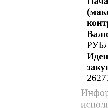
Нача
(мак
конт
Валю
РУБ
Иден
заку
2627
Инфор
испол