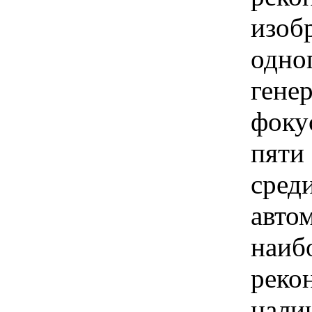
изоб
одно
гене
фоку
пяти
сред
авто
наиб
реко
нали