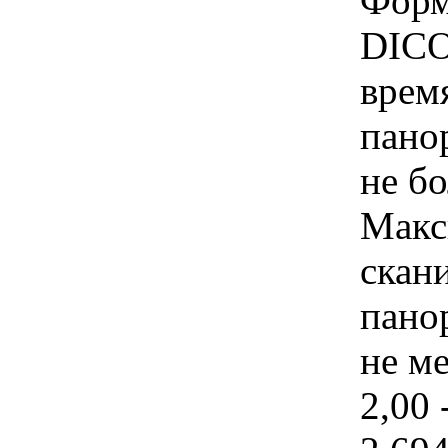
Форм
DICO
врем
пано
не бо
Макс
скан
пано
не ме
2,00 