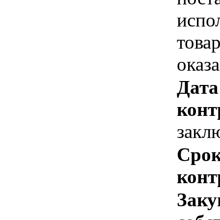
испо
това
оказ
Дата
конт
закл
Срок
конт
Заку