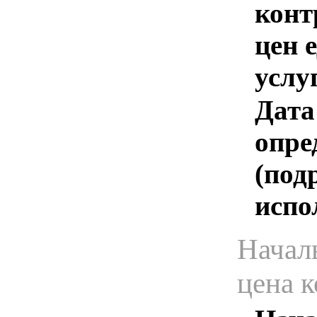
конт
цен 
услу
Дата
опре
(под
испо
Начал
цена 