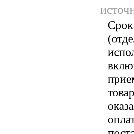
источ
Срок
(отд
испо
вклю
прие
това
оказа
опла
пост