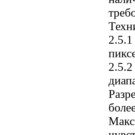
треб
Техн
2.5.
пикс
2.5.
диапа
Разр
более
Макс
чувс