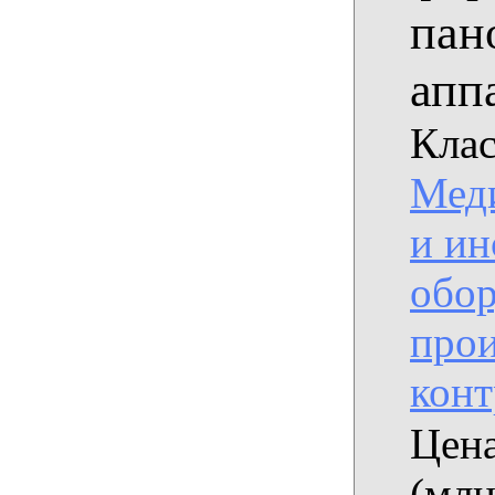
пан
апп
Клас
Мед
и ин
обор
прои
конт
Цена
(млн