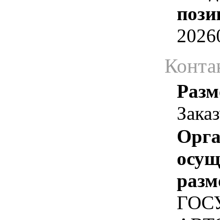
пози
2026
Конта
Разм
Зака
Орга
осу
разм
ГОС