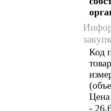
собс
орга
Инфор
закуп
Код 
товар
изме
(объе
Цена 
- 26.