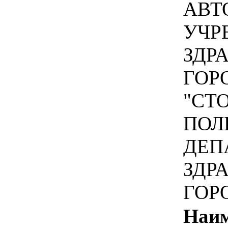
АВТ
УЧР
ЗДР
ГОР
"СТ
ПОЛ
ДЕП
ЗДР
ГОР
Наим