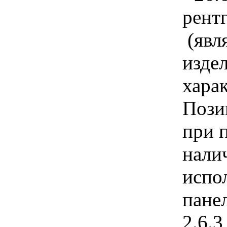
рент
(явл
изде
хар
Пози
при 
нали
испо
пане
2.6.