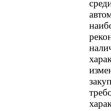
сред
авто
наиб
реко
нали
хара
изме
заку
треб
хара