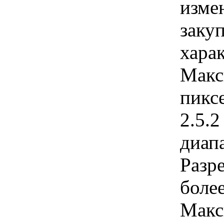
изме
заку
харак
Макс
пикс
2.5.
диапа
Разр
более
Макс