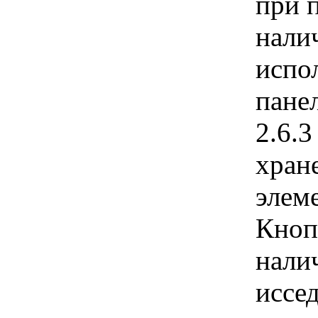
при 
нали
испо
пане
2.6.
хран
элем
Кноп
нали
иссе