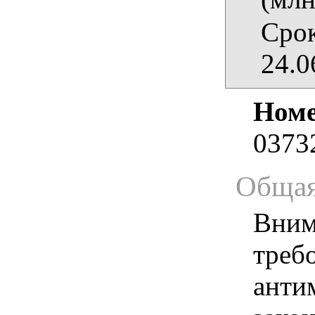
Срок
24.0
Номе
0373
Общая
Вним
треб
анти