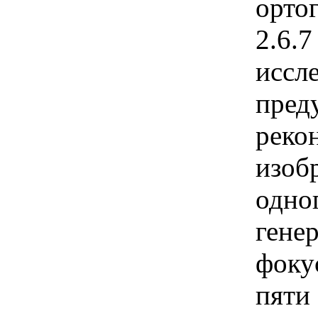
орто
2.6.
иссл
пред
реко
изоб
одно
гене
фоку
пяти