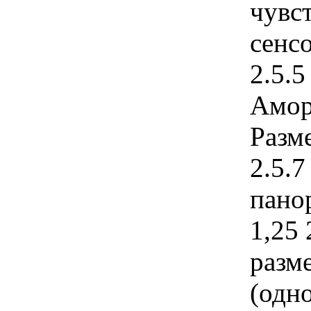
чувс
сенс
2.5.5
Амор
Разм
2.5.
пано
1,25
разм
(одно