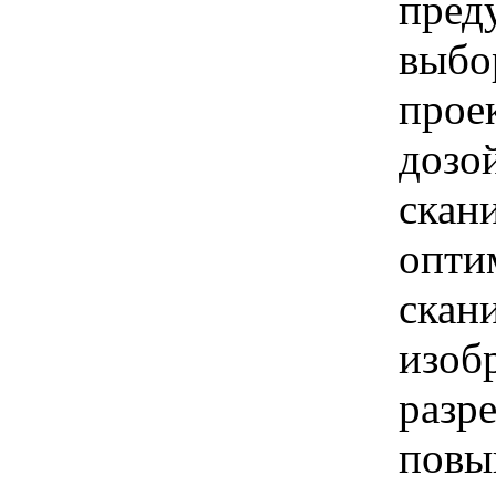
пред
выбо
прое
дозо
скан
опти
скан
изоб
разр
повы