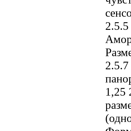
сенс
2.5.5
Амор
Разм
2.5.
пано
1,25
разм
(одно