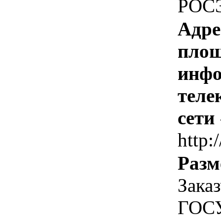
РОС
Адре
площ
инфо
теле
сети
http:/
Разм
Зака
ГОС