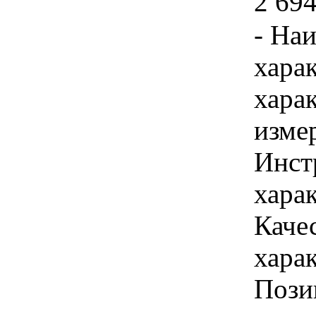
2 694
- На
хара
хара
изме
Инст
харак
Каче
хар
Пози