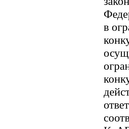
зако
Феде
в ог
конк
осущ
огра
конк
дейс
отве
соотв