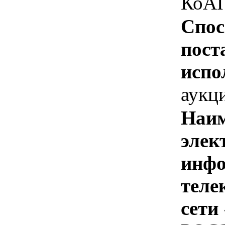
КоАП
Спос
пост
испо
аукц
Наим
элек
инфо
теле
сети