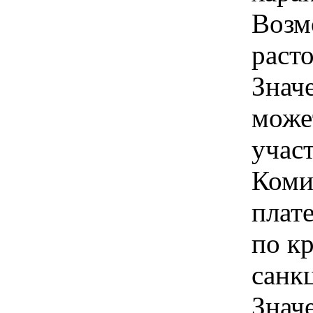
Возм
расто
Знач
може
учас
Коми
плат
по к
санкц
Знач