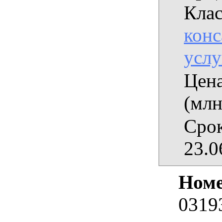
Клас
конс
услу
Цена
(млн
Срок
23.0
Номе
0319