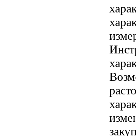
хара
хара
изме
Инст
харак
Возм
раст
хара
изме
заку