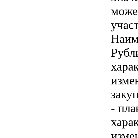
може
учас
Наим
Рубли
хара
изме
заку
- пла
хара
изме