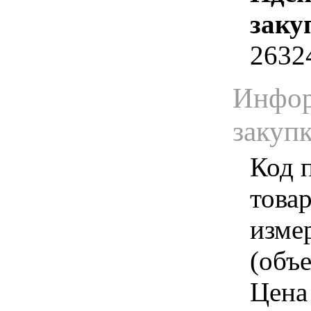
заку
2632
Инфор
закуп
Код 
товар
изме
(объе
Цена 