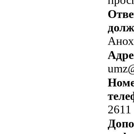
Отве
долж
Анох
Адре
umz@n
Номе
теле
2611
Допо