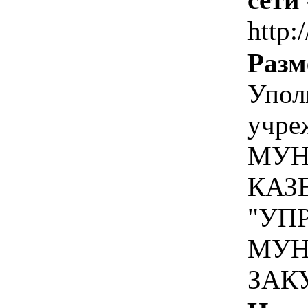
http:
Разм
Упол
учре
МУН
КАЗ
"УП
МУН
ЗАК