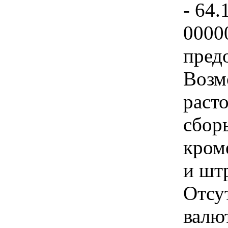
- 64.
0000
пред
Возм
раст
сбор
кром
и шт
Отсу
валю