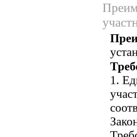
Преим
участ
Преи
уста
Треб
1. Е
учас
соотв
Зако
Треб