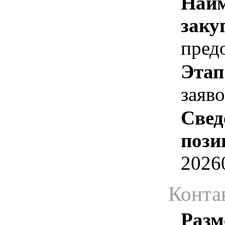
Наим
заку
пред
Этап
заяв
Свед
пози
2026
Конта
Разм