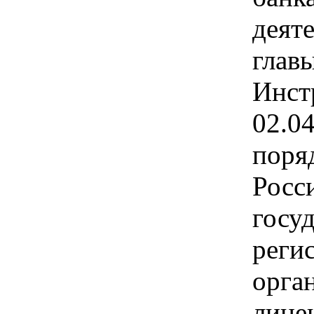
деяте
главы
Инст
02.0
поря
Росс
госу
реги
орга
лице