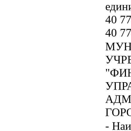
едини
40 77
40 7
МУН
УЧР
"ФИ
УПР
АДМ
ГОРО
- На