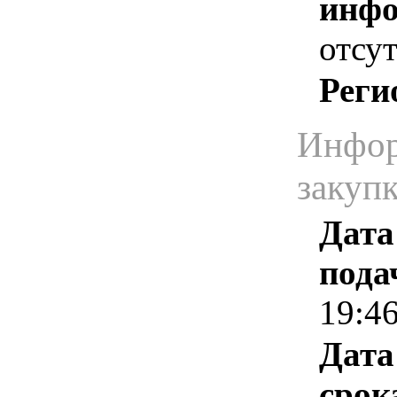
инфо
отсут
Реги
Инфор
закуп
Дата
пода
19:4
Дата
срок