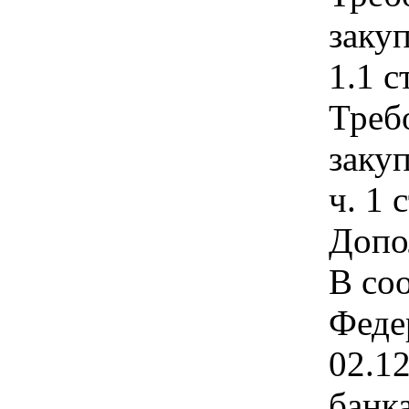
закуп
1.1 с
Треб
закуп
ч. 1 
Допо
В соо
Феде
02.1
банк