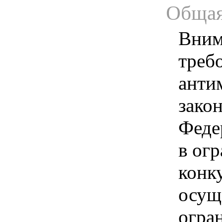
Общая
Вним
треб
анти
зако
Феде
в ог
конк
осущ
огра