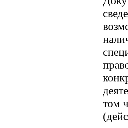
Доку
свед
возм
нали
спец
прав
конк
деяте
том ч
(дей