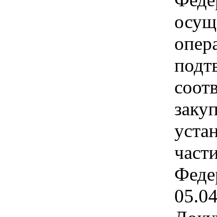
осущ
опер
подт
соот
заку
уста
части
Феде
05.0