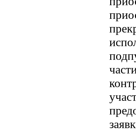
прио
прио
прек
испо
подп
части
конт
учас
предо
заявк