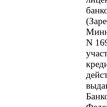
банк
(Зар
Миню
N 16
учас
кред
дейс
выда
Банк
Феде