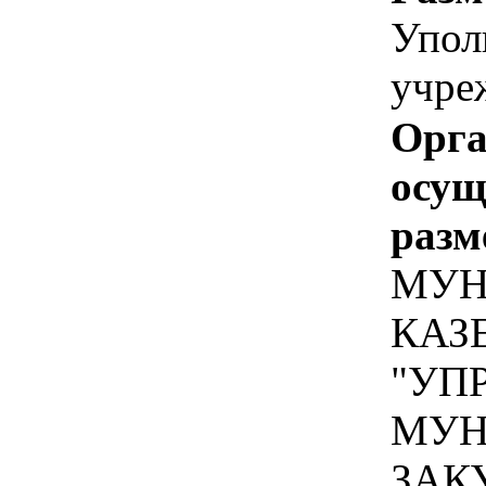
Упол
учре
Орга
осу
разм
МУН
КАЗ
"УП
МУН
ЗАК