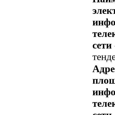
элек
инфо
теле
сети
тенд
Адре
площ
инфо
теле
сети