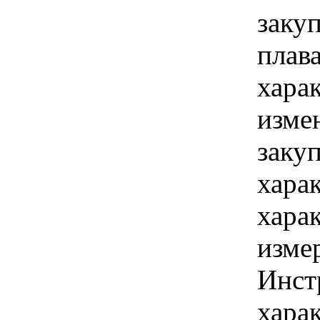
заку
плав
хара
изме
заку
хара
хара
изме
Инст
харак