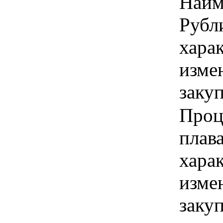
Наим
Рубли
хара
изме
заку
Проц
плав
хара
изме
заку