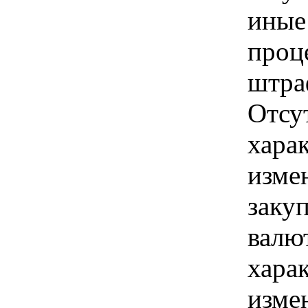
иные
проц
штра
Отсу
хара
изме
заку
валю
хара
изме