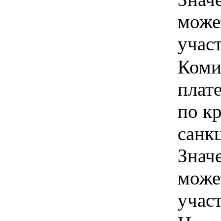
може
учас
Коми
плат
по к
санкц
Знач
може
учас