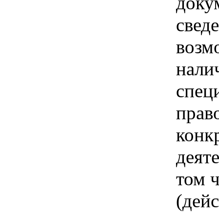
доку
свед
возм
нали
спец
прав
конк
деяте
том ч
(дей