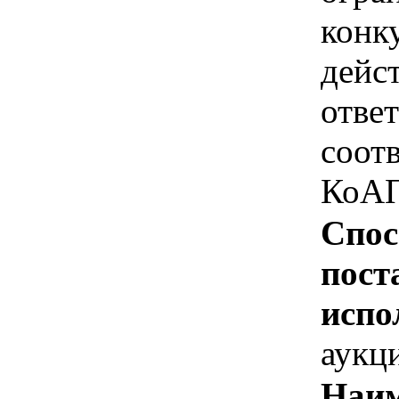
конк
дейс
отве
соотв
КоАП
Спос
пост
испо
аукц
Наим