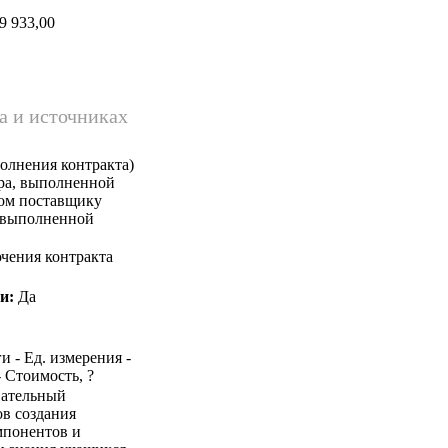
9 933,00
а и источниках
олнения контракта)
ара, выполненной
ком поставщику
, выполненной
чения контракта
и:
Да
и - Ед. измерения -
- Стоимость, ?
овательный
ов создания
мпонентов и