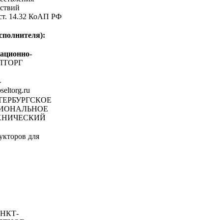
ствий
 ст. 14.32 КоАП РФ
сполнителя):
ационно-
ЛТОРГ
-
oseltorg.ru
ЕТЕРБУРГСКОЕ
СИОНАЛЬНОЕ
ХНИЧЕСКИЙ
укторов для
НКТ-