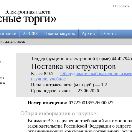
О проекте
тировки
223-ФЗ
Планы закупок
Архив
Отчеты
15 / 44-45794561
а
Тендер (аукцион в электронной форме) 44-457945
и
Поставка конструкторов
Класс 8.9.5 —
Оборудование лабораторное, измер
аты
научное, учебное
па к
Цена контракта лота (млн.руб.) — 1.2
Срок подачи заявок — 23.06.2026
Номер извещения:
0372200185526000027
Общая информация о закупке
Внимание! За нарушение требований антимонопо
законодательства Российской Федерации о запрете 
ограничивающих конкуренцию соглашениях, осущ