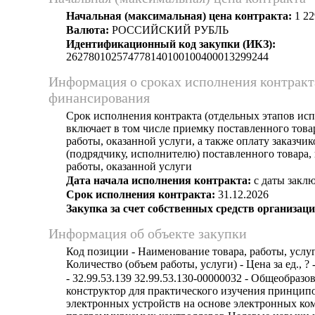
Начальная (максимальная) цена контракта:
1 22
Валюта:
РОССИЙСКИЙ РУБЛЬ
Идентификационный код закупки (ИКЗ):
262780102574778140100100400013299244
Информация о сроках исполнения контракт
финансирования
Срок исполнения контракта (отдельных этапов исп
включает в том числе приемку поставленного тов
работы, оказанной услуги, а также оплату заказчи
(подрядчику, исполнителю) поставленного товара
работы, оказанной услуги
Дата начала исполнения контракта:
с даты заклю
Срок исполнения контракта:
31.12.2026
Закупка за счет собственных средств организаци
Информация об объекте закупки
Код позиции - Наименование товара, работы, услуг
Количество (объем работы, услуги) - Цена за ед., ? 
- 32.99.53.139 32.99.53.130-00000032 - Общеобраз
конструктор для практического изучения принцип
электронных устройств на основе электронных ко