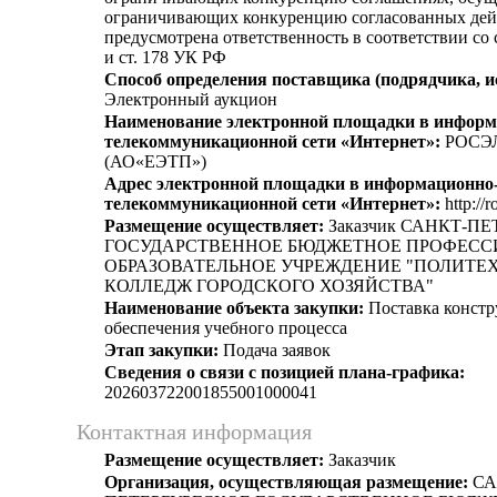
ограничивающих конкуренцию согласованных дей
предусмотрена ответственность в соответствии со
и ст. 178 УК РФ
Способ определения поставщика (подрядчика, и
Электронный аукцион
Наименование электронной площадки в информ
телекоммуникационной сети «Интернет»:
РОСЭ
(АО«ЕЭТП»)
Адрес электронной площадки в информационно
телекоммуникационной сети «Интернет»:
http://r
Размещение осуществляет:
Заказчик САНКТ-П
ГОСУДАРСТВЕННОЕ БЮДЖЕТНОЕ ПРОФЕС
ОБРАЗОВАТЕЛЬНОЕ УЧРЕЖДЕНИЕ "ПОЛИТЕ
КОЛЛЕДЖ ГОРОДСКОГО ХОЗЯЙСТВА"
Наименование объекта закупки:
Поставка констр
обеспечения учебного процесса
Этап закупки:
Подача заявок
Сведения о связи с позицией плана-графика:
202603722001855001000041
Контактная информация
Размещение осуществляет:
Заказчик
Организация, осуществляющая размещение:
СА