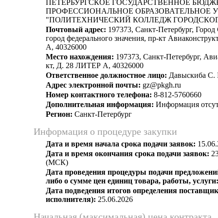
ПЕТЕРБУРГСКОЕ ГОСУДАРСТВЕННОЕ БЮДЖ
ПРОФЕССИОНАЛЬНОЕ ОБРАЗОВАТЕЛЬНОЕ 
"ПОЛИТЕХНИЧЕСКИЙ КОЛЛЕДЖ ГОРОДСКОГ
Почтовый адрес:
197373, Санкт-Петербург, Город
город федерального значения, пр-кт Авиаконструкто
А, 40326000
Место нахождения:
197373, Санкт-Петербург, Ави
кт, Д. 28 ЛИТЕР А, 40326000
Ответственное должностное лицо:
Давыскиба С. 
Адрес электронной почты:
gz@pkgh.ru
Номер контактного телефона:
8-812-5760660
Дополнительная информация:
Информация отсут
Регион:
Санкт-Петербург
Информация о процедуре закупки
Дата и время начала срока подачи заявок:
15.06.
Дата и время окончания срока подачи заявок:
23
(МСК)
Дата проведения процедуры подачи предложений
либо о сумме цен единиц товара, работы, услуги
Дата подведения итогов определения поставщик
исполнителя):
25.06.2026
Начальная (максимальная) цена контракта