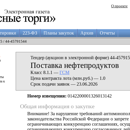
О проекте
тировки
223-ФЗ
Планы закупок
Архив
Отчеты
15 / 44-45791544
а
Тендер (аукцион в электронной форме) 44-457915
и
Поставка нефтепродуктов
Класс 8.1.1 —
ГСМ
аты
Цена контракта лота (млн.руб.) — 1.0
па к
Срок подачи заявок — 23.06.2026
Номер извещения:
0142200001326013142
Общая информация о закупке
Внимание! За нарушение требований антимонопо
законодательства Российской Федерации о запрете 
ограничивающих конкуренцию соглашениях, осущ
ограничивающих конкуренцию согласованных дей