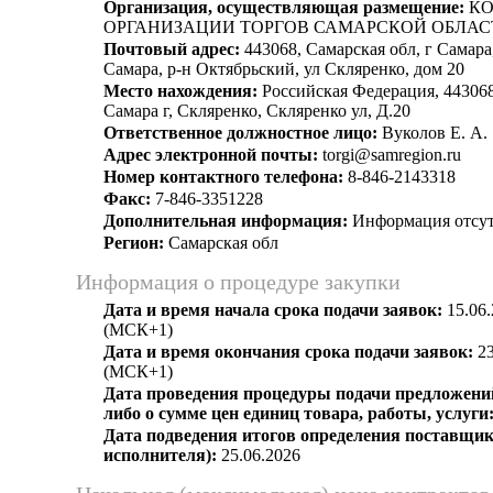
Организация, осуществляющая размещение:
КО
ОРГАНИЗАЦИИ ТОРГОВ САМАРСКОЙ ОБЛАС
Почтовый адрес:
443068, Самарская обл, г Самара,
Самара, р-н Октябрьский, ул Скляренко, дом 20
Место нахождения:
Российская Федерация, 443068
Самара г, Скляренко, Скляренко ул, Д.20
Ответственное должностное лицо:
Вуколов Е. А.
Адрес электронной почты:
torgi@samregion.ru
Номер контактного телефона:
8-846-2143318
Факс:
7-846-3351228
Дополнительная информация:
Информация отсут
Регион:
Самарская обл
Информация о процедуре закупки
Дата и время начала срока подачи заявок:
15.06.
(МСК+1)
Дата и время окончания срока подачи заявок:
23
(МСК+1)
Дата проведения процедуры подачи предложений
либо о сумме цен единиц товара, работы, услуги
Дата подведения итогов определения поставщик
исполнителя):
25.06.2026