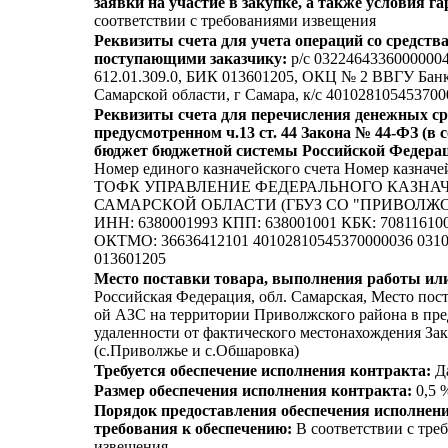
заявки на участие в закупке, а также условия г
соответствии с требованиями извещения
Реквизиты счета для учета операций со средств
поступающими заказчику:
p/c 03224643360000004
612.01.309.0, БИК 013601205, ОКЦ № 2 ВВГУ Бан
Самарской области, г Самара, к/c 40102810545370
Реквизиты счета для перечисления денежных сре
предусмотренном ч.13 ст. 44 Закона № 44-ФЗ (в
бюджет бюджетной системы Российской Федерац
Номер единого казначейского счета Номер казначе
ТОФК УПРАВЛЕНИЕ ФЕДЕРАЛЬНОГО КАЗНА
САМАРСКОЙ ОБЛАСТИ (ГБУЗ СО "ПРИВОЛЖСК
ИНН: 6380001993 КПП: 638001001 КБК: 70811610
ОКТМО: 36636412101 40102810545370000036 031
013601205
Место поставки товара, выполнения работы или
Российская Федерация, обл. Самарская, Место пост
ой АЗС на территории Приволжского района в пре
удаленности от фактического местонахождения Зак
(с.Приволжье и с.Обшаровка)
Требуется обеспечение исполнения контракта:
Д
Размер обеспечения исполнения контракта:
0,5 
Порядок предоставления обеспечения исполнени
требования к обеспечению:
В соответствии с тре
извещения