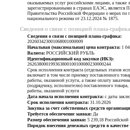
оказываемых услуг российскими лицами, а также 
зарегистрированными в странах ЕАЭС, является 
Правительства Российской Федерации о мерах по
национального режима от 23.12.2024 № 1875.
Сведения о связи с позицией плана-график
Сведения о связи с позицией плана-графика:
202603423001068001000009
Начальная (максимальная) цена контракта:
1 04
Валюта:
РОССИЙСКИЙ РУБЛЬ
Идентификационный код закупки (ИКЗ):
262638000199363800100100080230000244
Срок исполнения контракта (отдельных этапов исп
включает в том числе приемку поставленного тов
работы, оказанной услуги, а также оплату заказчи
(подрядчику, исполнителю) поставленного товара
работы, оказанной услуги
Дата начала исполнения контракта:
с даты заклю
Срок исполнения контракта:
31.10.2026
Закупка за счет собственных средств организаци
Требуется обеспечение заявки:
Да
Размер обеспечения заявки:
5 239,18 Российский
Порядок внесения денежных средств в качестве