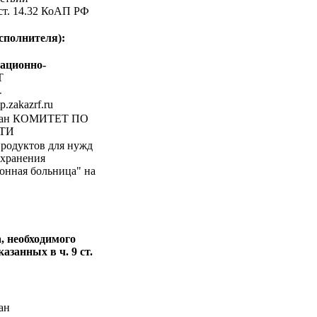
 ст. 14.32 КоАП РФ
сполнителя):
ационно-
Т
-
tp.zakazrf.ru
ган КОМИТЕТ ПО
ТИ
родуктов для нужд
охранения
онная больница" на
, необходимого
азанных в ч. 9 ст.
ан