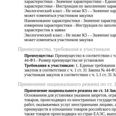
характеристики - Значение характеристики - Един
характеристики - Инструкция по заполнению харак
Экологический класс - Не ниже К5 - - Значение ха
может изменяться участником закупки
Наименование характеристики - Значение характе
измерения характеристики - Инструкция по запол
характеристик в заявке
Экологический класс - Не ниже К5 - - Значение ха
может изменяться участником закупки
Преимущества, требования к участникам
Преимущества:
Преимущество в соответствии с ч.
44-ФЗ - Размер преимущества не установлен
Требования к участникам:
1. Единые требования
закупок в соответствии с ч. 1 ст. 31 Закона № 44-Ф
участникам закупок в соответствии с ч. 1.1 ст. 31 
Применение национального режима по ст. 
Применение национального режима по ст. 14 За
Основанием для установки указания запретов, огр
товаров, происходящих из иностранных государст
работ, оказываемых услуг иностранными лицами, а
преимуществ в отношении товаров российского пр
также товаров происходящих из стран ЕАЭС, выпо