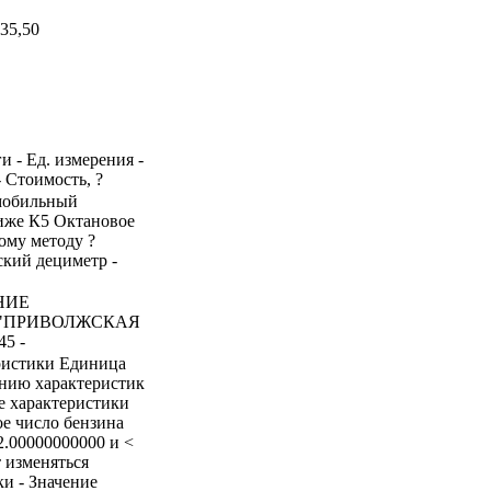
35,50
и - Ед. измерения -
- Стоимость, ?
омобильный
ниже К5 Октановое
ому методу ?
ский дециметр -
НИЕ
 "ПРИВОЛЖСКАЯ
5 -
ристики Единица
ению характеристик
е характеристики
ое число бензина
2.00000000000 и <
 изменяться
и - Значение