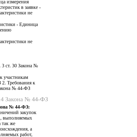
ица измерения
теристик в заявке -
рактеристики не
ристики - Единица
нению
рактеристики не
 3 ст. 30 Закона №
 к участникам
З 2. Требования к
Закона № 44-ФЗ
14 Закона № 44-ФЗ
кона № 44-ФЗ:
аничений закупок
в, выполняемых
 так же
оисхождения, а
лняемых работ,