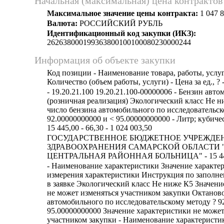
Начальная (максимальная) цена контрактов
Максимальное значение цены контракта:
1 047 8
Валюта:
РОССИЙСКИЙ РУБЛЬ
Идентификационный код закупки (ИКЗ):
262638000199363800100100080230000244
Информация об объекте закупки
Код позиции - Наименование товара, работы, услуг
Количество (объем работы, услуги) - Цена за ед., ? 
- 19.20.21.100 19.20.21.100-00000006 - Бензин авт
(розничная реализация) Экологический класс Не 
число бензина автомобильного по исследовательск
92.00000000000 и < 95.00000000000 - Литр; кубиче
15 445,00 - 66,30 - 1 024 003,50
ГОСУДАРСТВЕННОЕ БЮДЖЕТНОЕ УЧРЕЖДЕ
ЗДРАВООХРАНЕНИЯ САМАРСКОЙ ОБЛАСТИ
ЦЕНТРАЛЬНАЯ РАЙОННАЯ БОЛЬНИЦА" - 15 44
- Наименование характеристики Значение характе
измерения характеристики Инструкция по заполн
в заявке Экологический класс Не ниже К5 Значени
не может изменяться участником закупки Октанов
автомобильного по исследовательскому методу ? 9
95.00000000000 Значение характеристики не может
участником закупки - Наименование характеристик