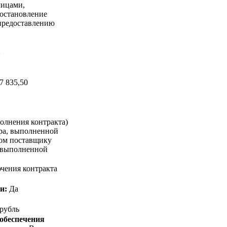
лицами,
Постановление
 предоставлению
а
7 835,50
олнения контракта)
ара, выполненной
ком поставщику
, выполненной
чения контракта
и:
Да
 рубль
 обеспечения