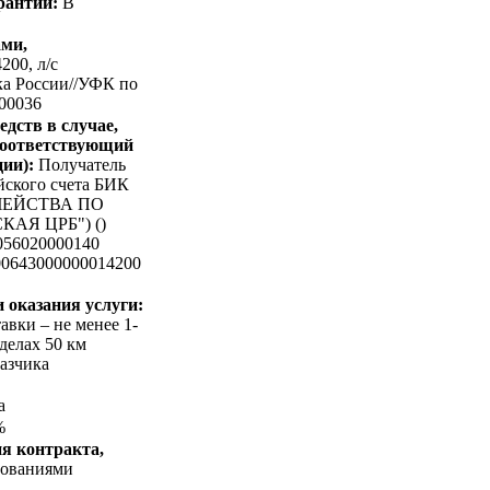
арантии:
В
ами,
200, л/c
ка России//УФК по
000036
дств в случае,
 соответствующий
ии):
Получатель
йского счета БИК
ЧЕЙСТВА ПО
АЯ ЦРБ") ()
056020000140
00643000000014200
 оказания услуги:
авки – не менее 1-
делах 50 км
азчика
а
%
я контракта,
бованиями