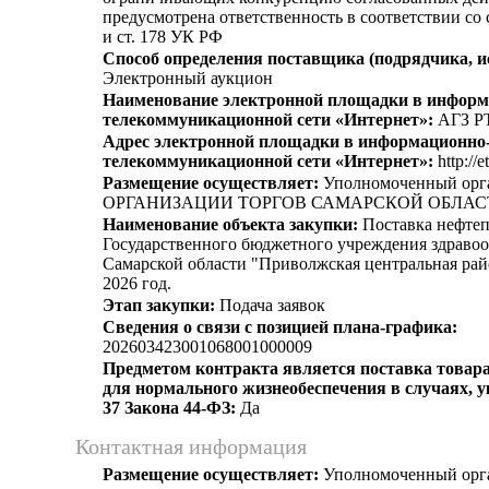
предусмотрена ответственность в соответствии со
и ст. 178 УК РФ
Способ определения поставщика (подрядчика, и
Электронный аукцион
Наименование электронной площадки в информ
телекоммуникационной сети «Интернет»:
АГЗ Р
Адрес электронной площадки в информационно
телекоммуникационной сети «Интернет»:
http://e
Размещение осуществляет:
Уполномоченный ор
ОРГАНИЗАЦИИ ТОРГОВ САМАРСКОЙ ОБЛАС
Наименование объекта закупки:
Поставка нефтеп
Государственного бюджетного учреждения здраво
Самарской области "Приволжская центральная рай
2026 год.
Этап закупки:
Подача заявок
Сведения о связи с позицией плана-графика:
202603423001068001000009
Предметом контракта является поставка товара
для нормального жизнеобеспечения в случаях, ук
37 Закона 44-ФЗ:
Да
Контактная информация
Размещение осуществляет:
Уполномоченный орг