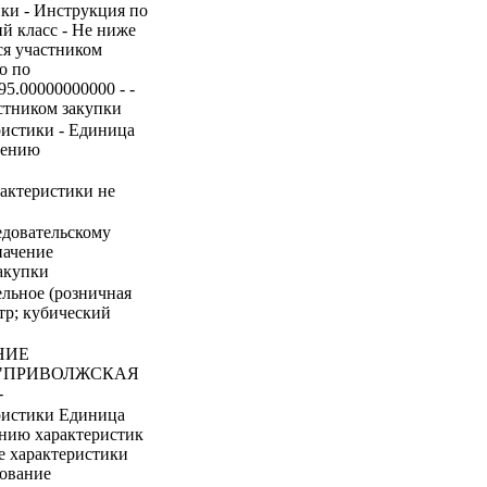
ики - Инструкция по
й класс - Не ниже
ся участником
о по
95.00000000000 - -
стником закупки
ристики - Единица
нению
рактеристики не
едовательскому
начение
акупки
зельное (розничная
тр; кубический
НИЕ
 "ПРИВОЛЖСКАЯ
-
ристики Единица
ению характеристик
е характеристики
нование