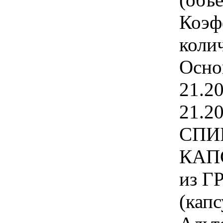
Коэф
колич
Осно
21.2
21.2
СПИ
КАПС
из Г
(капс