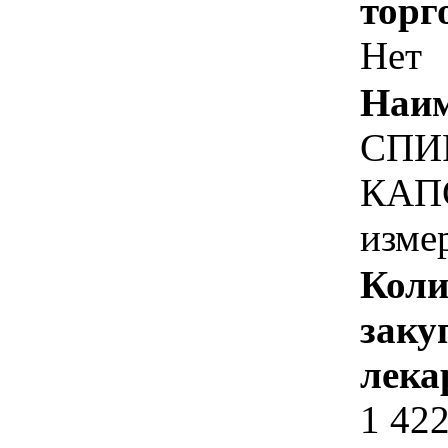
торг
Нет
Наим
СПИ
КАПС
изме
Коли
заку
лека
1 42