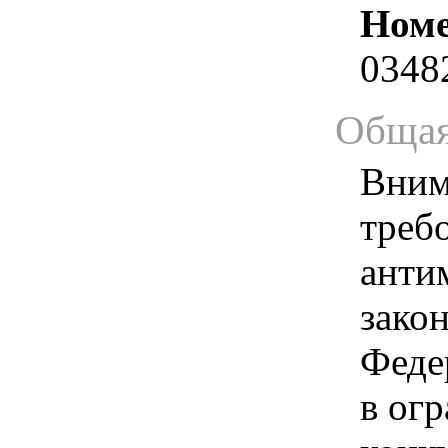
Номе
0348
Общая
Вним
треб
анти
зако
Феде
в ог