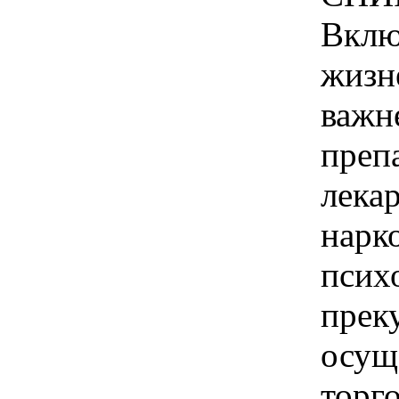
Вклю
жизн
важн
преп
лека
нарк
псих
прек
осущ
торг