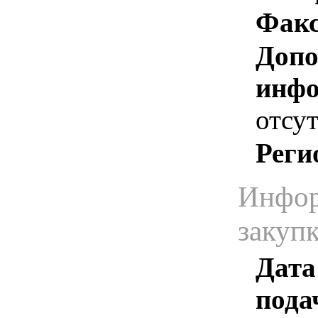
Факс
Допо
инфо
отсут
Реги
Инфор
закуп
Дата
пода