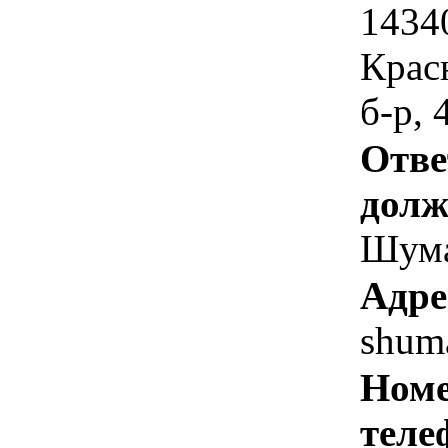
1434
Крас
б-р, 
Отве
долж
Шума
Адре
shum
Номе
теле