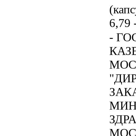
(капс
6,79 
- Г
КАЗ
МОС
"ДИ
ЗАК
МИН
ЗДР
МОС