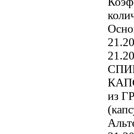
Коэф
колич
Осно
21.2
21.20
СПИ
КАПС
из ГР
(капс
Альт