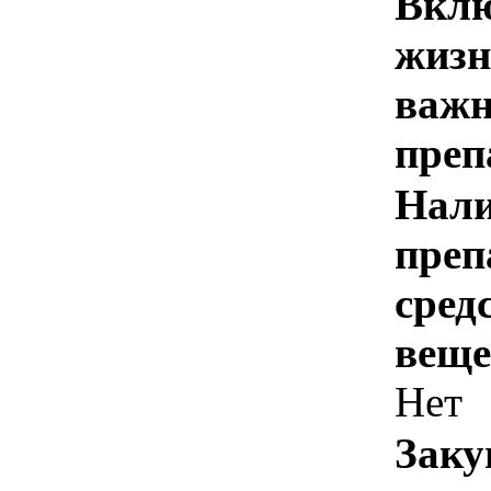
Вклю
жизн
важн
преп
Нали
преп
сред
веще
Нет
Заку