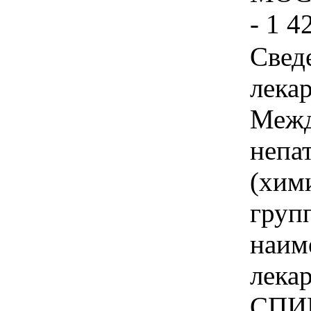
- 1 4
Свед
лека
Межд
непа
(хим
груп
наим
лека
СПИ