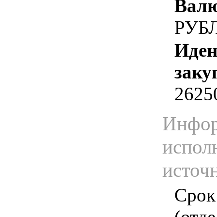
Валю
РУБ
Иден
заку
2625
Инфор
испол
источ
Срок
(отд