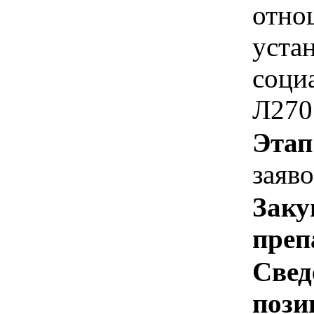
отно
уста
соци
Л270
Этап
заяв
Заку
преп
Свед
пози