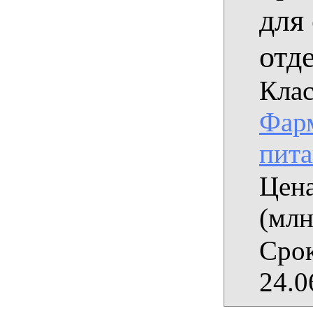
для
отде
Клас
Фарм
пит
Цена
(млн
Срок
24.0