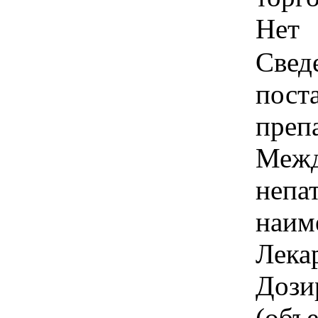
Нет
Свед
пост
преп
Межд
непа
наим
Лека
Дози
(объ