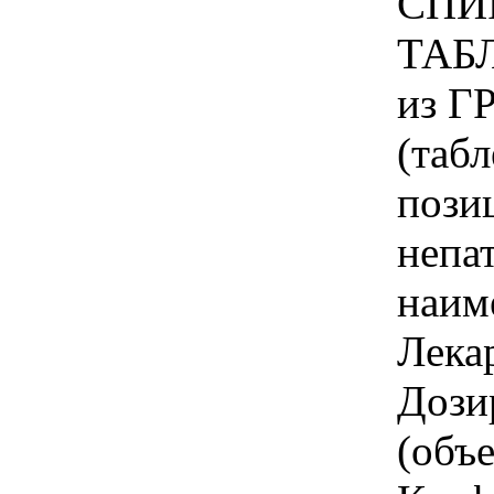
СПИ
ТАБЛ
из Г
(табл
пози
непа
наим
Лека
Дози
(объ