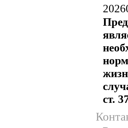
2026
Пред
явля
необ
норм
жизн
случ
ст. 
Конта