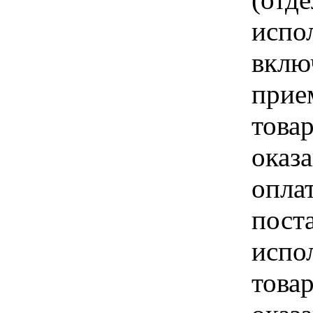
испо
вклю
прие
това
оказа
опла
пост
испо
това