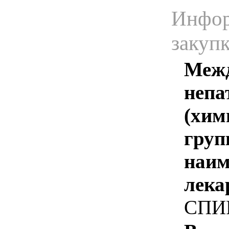
Инфор
закуп
Межд
непа
(хим
груп
наим
лека
СПИ