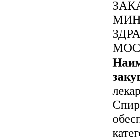
ЗАК
МИН
ЗДР
МОС
Наим
заку
лека
Спир
обес
катег