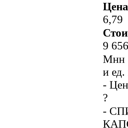
Цена
6,79
Стои
9 656
Мнн 
и ед.
- Цен
?
- С
КАПС