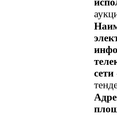
испо
аукц
Наим
элек
инфо
теле
сети
тенд
Адре
площ