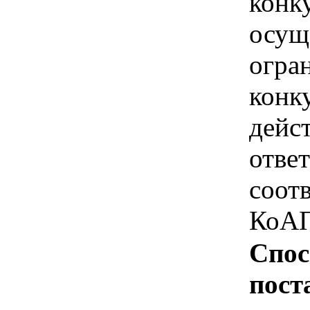
конк
осущ
огра
конк
дейс
отве
соотв
КоАП
Спос
пост