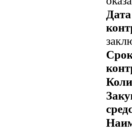
оказ
Дата
конт
закл
Срок
конт
Коли
Заку
сред
Наим