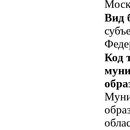
Моск
Вид 
субъ
Феде
Код 
муни
обра
Муни
обра
обла