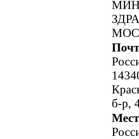
МИН
ЗДР
МОС
Почт
Росс
1434
Крас
б-р, 
Мест
Росс