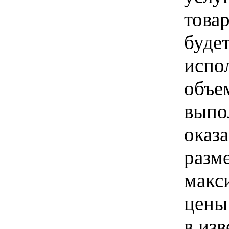
товар
буде
испо
объе
выпо
оказа
разм
макс
цены
в из