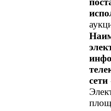
пост
испо
аукц
Наим
элек
инфо
теле
сети
Элек
площ