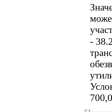
Знач
може
учас
- 38.
тран
обез
утил
Услов
700,