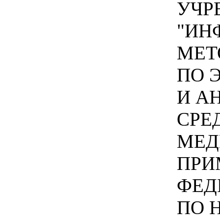
УЧР
"ИН
МЕТ
ПО 
И А
СРЕ
МЕД
ПРИ
ФЕД
ПО 