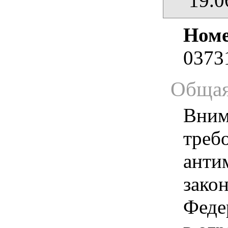
19.0
Номе
0373
Общая
Вним
треб
анти
зако
Феде