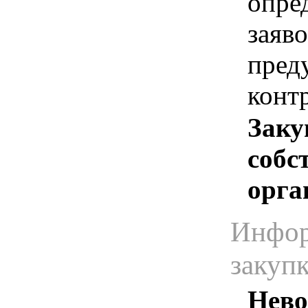
опре
заяво
пред
конт
Заку
собс
орга
Инфор
закуп
Нево