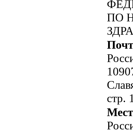
ФЕД
ПО 
ЗДР
Почт
Росс
10907
Славя
стр. 
Мест
Росс