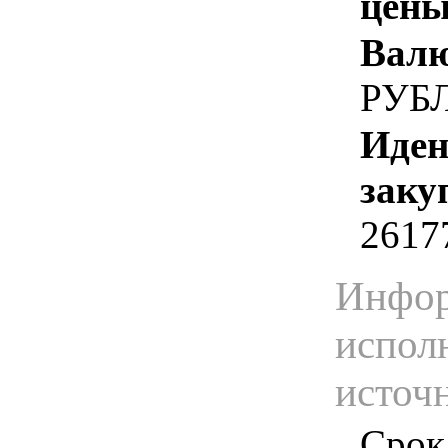
цены
Валю
РУБ
Иден
заку
2617
Инфор
испол
источ
Срок