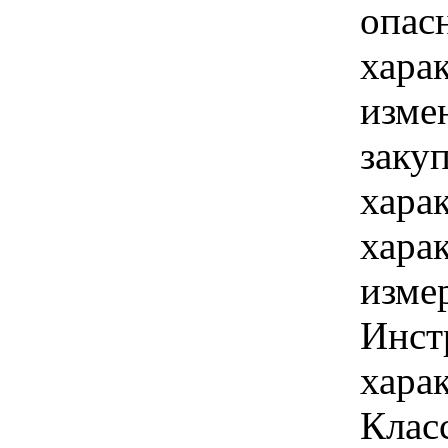
опас
хара
изме
заку
хара
хара
изме
Инст
харак
Класс