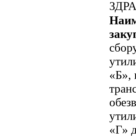
ЗДР
Наим
заку
сбор
утил
«Б», 
тран
обез
утил
«Г» 