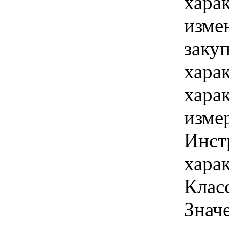
хара
изме
заку
хара
хара
изме
Инст
харак
Класс
Знач