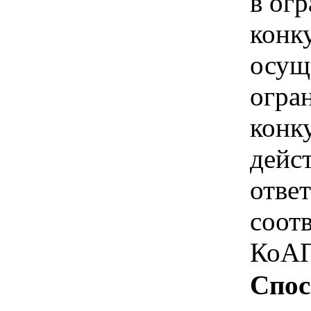
в ог
конк
осущ
огра
конк
дейс
отве
соотв
КоАП
Спос