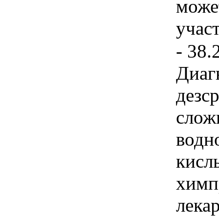
може
учас
- 38.
Диаг
дезср
слож
водн
кисл
химп
лека