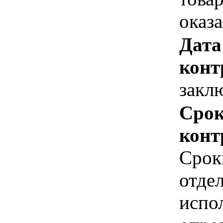
оказ
Дата
конт
закл
Срок
конт
Срок
отде
испо