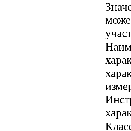
Знач
може
учас
Наим
хара
хара
изме
Инст
харак
Класс