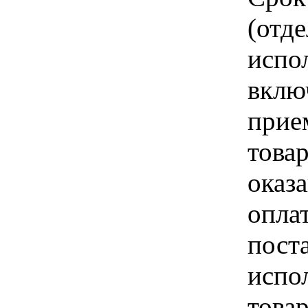
(отд
испо
вклю
прие
това
оказа
опла
пост
испо
това