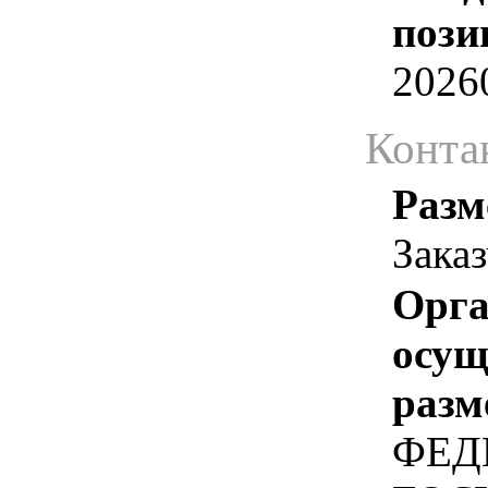
пози
2026
Конта
Разм
Зака
Орга
осу
разм
ФЕД