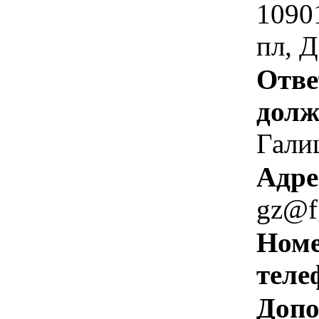
1090
пл, Д
Отве
долж
Гали
Адре
gz@f
Номе
теле
Допо