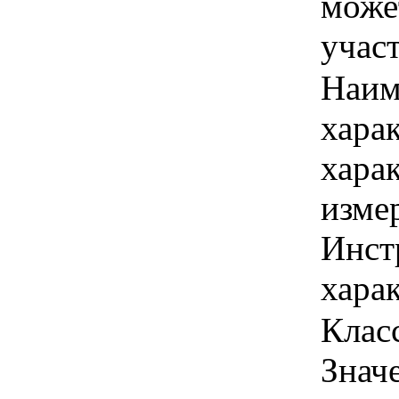
може
учас
Наим
хара
хара
изме
Инст
харак
Класс
Знач