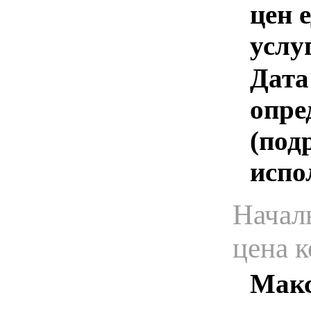
цен 
услу
Дата
опре
(под
испо
Начал
цена 
Макс