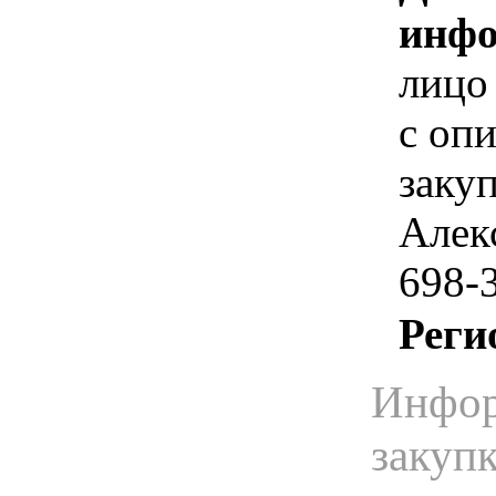
инфо
лицо
с оп
заку
Алек
698-
Реги
Инфор
закуп