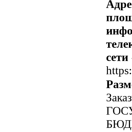
Адре
площ
инфо
теле
сети
https
Разм
Зака
ГОС
БЮД