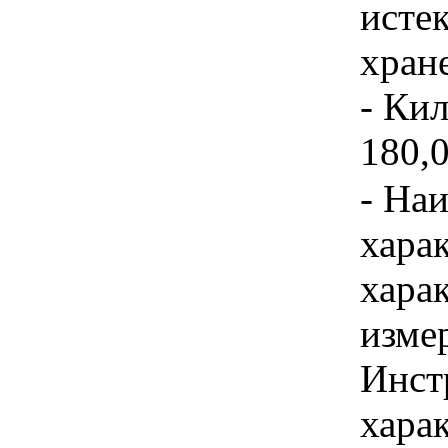
исте
хран
- Кил
180,
- На
хара
хара
изме
Инст
харак