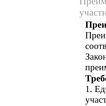
Преим
участ
Преи
Преи
соотв
Зако
преи
Треб
1. Е
учас