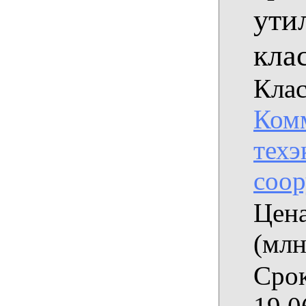
ути
клас
Клас
Комм
техэ
соо
Цена
(млн
Срок