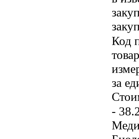
заку
закуп
Код 
товар
изме
за ед
Стои
- 38.
Меди