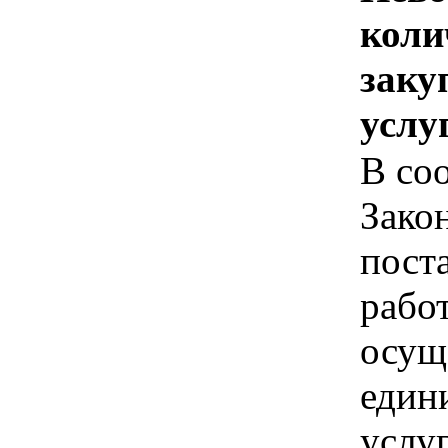
коли
заку
услу
В соо
Зако
пост
рабо
осущ
един
услуг