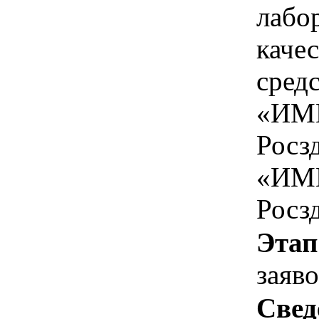
лабо
каче
сред
«ИМ
Росз
«ИМ
Росз
Этап
заяв
Свед