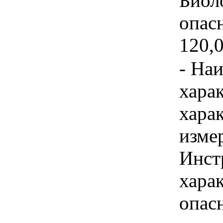
Биол
опас
120,0
- На
хара
хара
изме
Инст
харак
опас