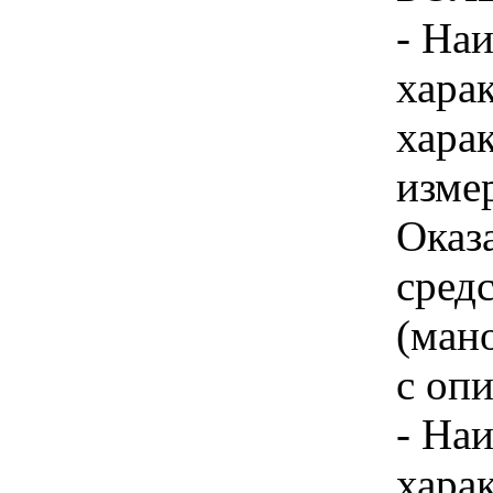
- На
хара
хара
изме
Оказ
сред
(ман
с оп
- На
хара