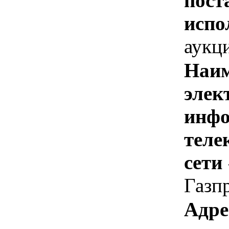
пост
испо
аукц
Наим
элек
инфо
теле
сети
Газп
Адре