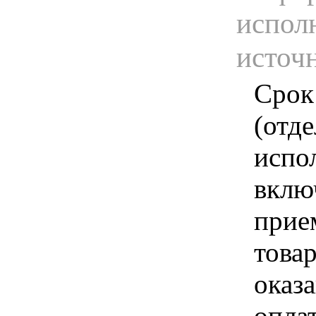
испол
источ
Срок
(отд
испо
вклю
прие
това
оказа
опла