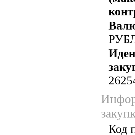
конт
Валю
РУБ
Иден
заку
2625
Инфор
закуп
Код 