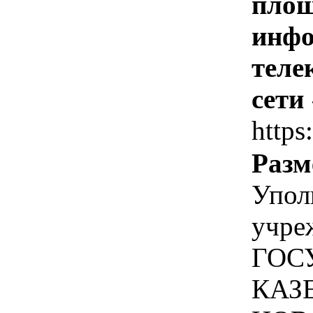
площ
инфо
теле
сети
https
Разм
Упол
учре
ГОС
КАЗ