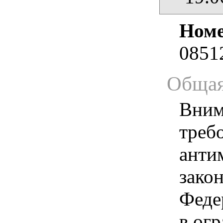
Номе
0851
Общая
Вним
треб
анти
зако
Феде
в ог