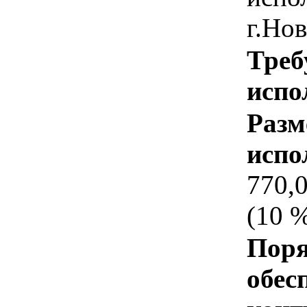
г.Но
Треб
испо
Разм
испо
770,
(10 
Поря
обес