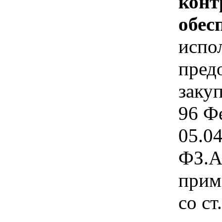
конт
обес
испо
пред
закуп
96 Ф
05.0
ФЗ.А
прим
со ст