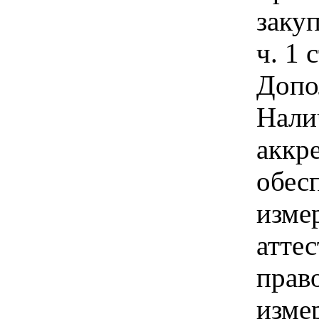
закуп
ч. 1 
Допо
Нали
аккр
обес
изме
аттес
прав
измер