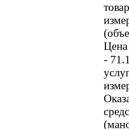
товар
изме
(объе
Цена 
- 71.
услуг
изме
Оказ
сред
(ман