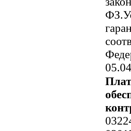
зако
ФЗ.У
гара
соотв
Феде
05.0
Плат
обес
конт
0322