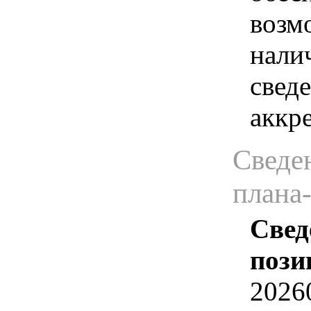
возм
нали
сведе
аккр
Сведен
плана
Свед
пози
2026