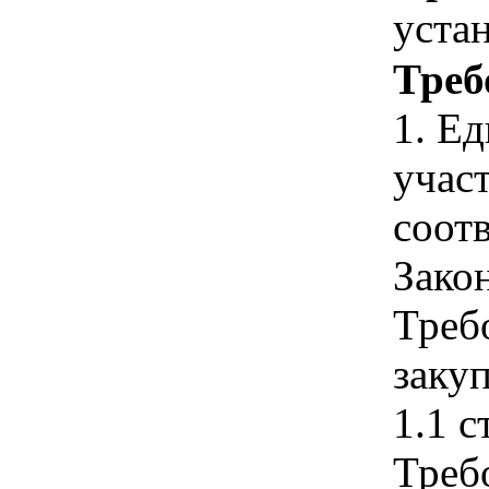
уста
Треб
1. Е
учас
соотв
Зако
Треб
закуп
1.1 с
Треб