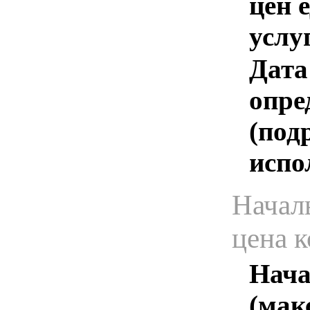
цен 
услу
Дата
опре
(под
испо
Начал
цена 
Нача
(мак