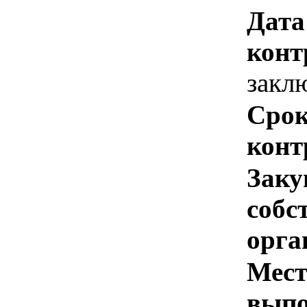
Дата
конт
закл
Срок
конт
Заку
собс
орга
Мест
выпо