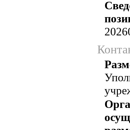
Свед
пози
2026
Конта
Разм
Упол
учре
Орга
осу