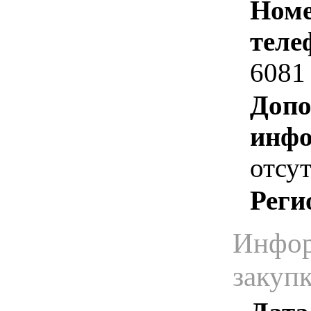
Номе
теле
6081
Допо
инфо
отсут
Реги
Инфор
закуп