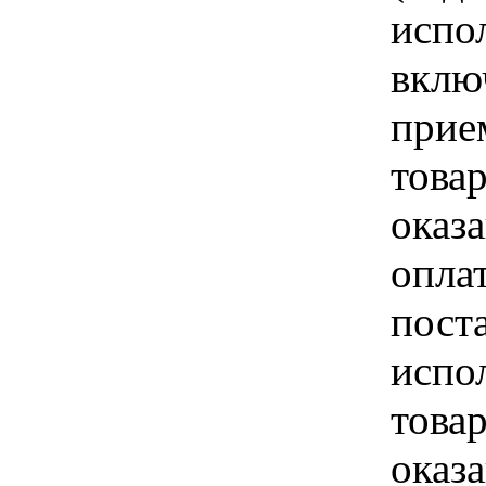
испо
вклю
прие
това
оказа
опла
пост
испо
това
оказ