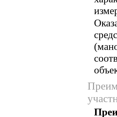
изме
Оказ
сред
(мано
соот
объек
Преим
участ
Преи