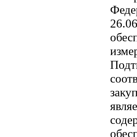
Феде
26.0
обес
изме
Подт
соот
заку
являе
соде
обес