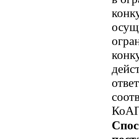
конк
осущ
огра
конк
дейс
отве
соотв
КоАП
Спос