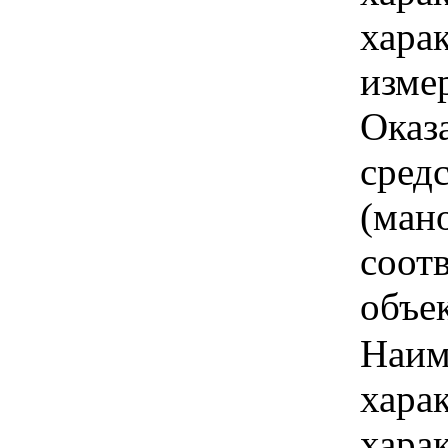
хара
изме
Оказ
сред
(мано
соот
объек
Наим
хара
хара