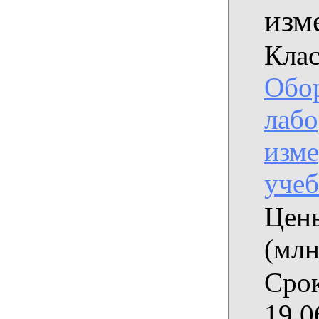
изм
Клас
Обо
лабо
изме
уче
Цены
(млн
Срок
19.0