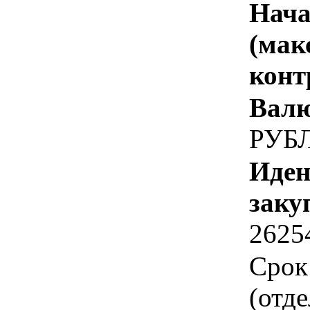
Нача
(мак
конт
Валю
РУБ
Иден
заку
2625
Срок
(отд