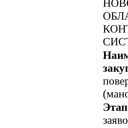
НОВ
ОБЛ
КОН
СИС
Наим
заку
пове
(ман
Этап
заяв