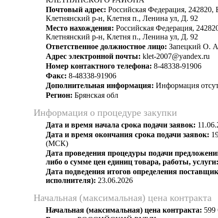
Почтовый адрес:
Российская Федерация, 242820, Б
Клетнянский р-н, Клетня п., Ленина ул, Д. 92
Место нахождения:
Российская Федерация, 242820
Клетнянский р-н, Клетня п., Ленина ул, Д. 92
Ответственное должностное лицо:
Запецкий О. А
Адрес электронной почты:
klet-2007@yandex.ru
Номер контактного телефона:
8-48338-91906
Факс:
8-48338-91906
Дополнительная информация:
Информация отсут
Регион:
Брянская обл
Информация о процедуре закупки
Дата и время начала срока подачи заявок:
11.06.
Дата и время окончания срока подачи заявок:
19
(МСК)
Дата проведения процедуры подачи предложений
либо о сумме цен единиц товара, работы, услуги
Дата подведения итогов определения поставщик
исполнителя):
23.06.2026
Начальная (максимальная) цена контракта
Начальная (максимальная) цена контракта:
599 