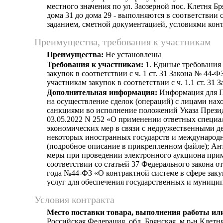
местного значения по ул. Заозерной пос. Клетня Бр
дома 31 до дома 29 - выполняются в соответствии 
заданием, сметной документацией, условиями конт
Преимущества, требования к участникам
Преимущества:
Не установлены
Требования к участникам:
1. Единые требования
закупок в соответствии с ч. 1 ст. 31 Закона № 44-Ф
участникам закупок в соответствии с ч. 1.1 ст. 31 
Дополнительная информация:
Информация для П
на осуществление сделок (операций) с лицами на
санкциями во исполнение положений Указа Прези
03.05.2022 N 252 «О применении ответных специ
экономических мер в связи с недружественными д
некоторых иностранных государств и международ
(подробное описание в прикрепленном файле); А
меры при проведении электронного аукциона при
соответствии со статьей 37 Федерального закона от
года №44-ФЗ «О контрактной системе в сфере заку
услуг для обеспечения государственных и муници
Условия контракта
Место поставки товара, выполнения работы или
Российская Федерация, обл. Брянская, м.р-н Клетня