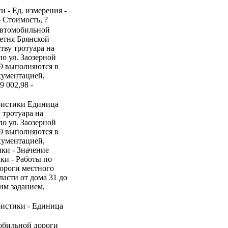
и - Ед. измерения -
- Стоимость, ?
 автомобильной
летня Брянской
тву тротуара на
о ул. Заозерной
29 выполняются в
кументацией,
9 002,98 -
ристики Единица
 тротуара на
о ул. Заозерной
29 выполняются в
кументацией,
ки - Значение
ки - Работы по
дороги местного
ласти от дома 31 до
им заданием,
ристики - Единица
мобильной дороги