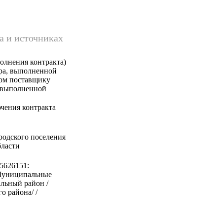
а и источниках
олнения контракта)
ара, выполненной
ком поставщику
, выполненной
чения контракта
родского поселения
бласти
5626151:
 Муниципальные
льный район /
о района/ /