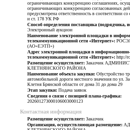
ограничивающих конкуренцию соглашениях, осущ
ограничивающих конкуренцию согласованных дей
предусмотрена ответственность в соответствии со
и ст. 178 УК РФ
Способ определения поставщика (подрядчика, и
Электронный аукцион
Наименование электронной площадки в информ
телекоммуникационной сети «Интернет»:
РОСЭ
(АО«ЕЭТП»)
Адрес электронной площадки в информационно
телекоммуникационной сети «Интернет»:
http://r
Размещение осуществляет:
Заказчик АДМИНИ
КЛЕТНЯНСКОГО РАЙОНА
Наименование объекта закупки:
Обустройство тро
автомобильной дороги местного значения по ул. За
Клетня Брянской области от дома 31 до дома 29
Этап закупки:
Подача заявок
Сведения о связи с позицией плана-графика:
202601273000106003000123
Контактная информация
Размещение осуществляет:
Заказчик
Организация, осуществляющая размещение:
АД
КЛЕТНЯНСКОГО РАЙОНА