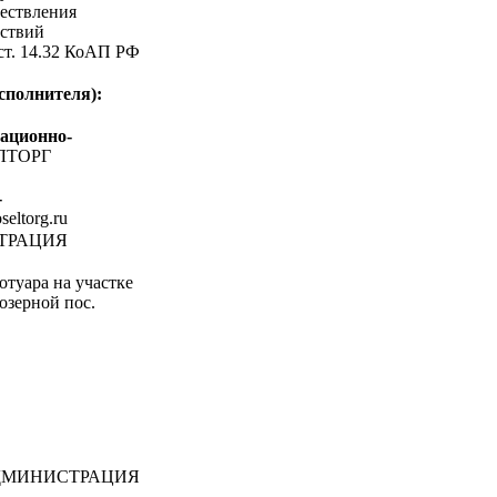
ествления
ствий
 ст. 14.32 КоАП РФ
сполнителя):
ационно-
ЛТОРГ
-
oseltorg.ru
СТРАЦИЯ
туара на участке
озерной пос.
МИНИСТРАЦИЯ