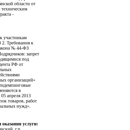
янской области от
с техническим
ракта -
 к участникам
З 2. Требования к
Закона № 44-ФЗ
одрядчиков: запрет
ходящимися под
дента РФ от
альных
ействиями
ных организаций»
нтидемпинговые
меняются в
 05 апреля 2013
пок товаров, работ
пальных нужд».
 оказания услуги:
нский, г.п.