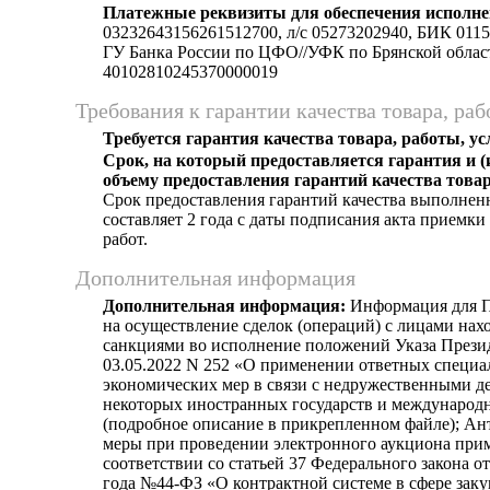
Платежные реквизиты для обеспечения исполне
03232643156261512700, л/c 05273202940, БИК 011
ГУ Банка России по ЦФО//УФК по Брянской области
40102810245370000019
Требования к гарантии качества товара, раб
Требуется гарантия качества товара, работы, ус
Срок, на который предоставляется гарантия и (
объему предоставления гарантий качества товар
Срок предоставления гарантий качества выполнен
составляет 2 года с даты подписания акта приемк
работ.
Дополнительная информация
Дополнительная информация:
Информация для П
на осуществление сделок (операций) с лицами на
санкциями во исполнение положений Указа Прези
03.05.2022 N 252 «О применении ответных специ
экономических мер в связи с недружественными д
некоторых иностранных государств и международ
(подробное описание в прикрепленном файле); А
меры при проведении электронного аукциона при
соответствии со статьей 37 Федерального закона от
года №44-ФЗ «О контрактной системе в сфере заку