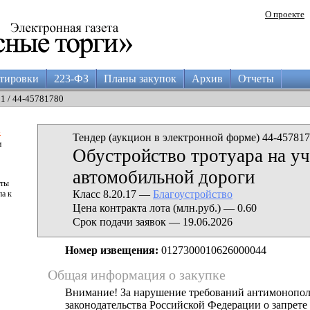
О проекте
тировки
223-ФЗ
Планы закупок
Архив
Отчеты
11 / 44-45781780
а
Тендер (аукцион в электронной форме) 44-457817
и
Обустройство тротуара на уч
автомобильной дороги
аты
Класс 8.20.17 —
Благоустройство
па к
Цена контракта лота (млн.руб.) — 0.60
Срок подачи заявок — 19.06.2026
Номер извещения:
0127300010626000044
Общая информация о закупке
Внимание! За нарушение требований антимонопо
законодательства Российской Федерации о запрете 