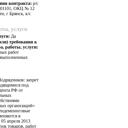
ния контракта:
p/c
501101, ОКЦ № 12
, г Брянск, к/c
оты, услуги
луги:
Да
или) требования к
а, работы, услуги:
ных работ
и выполненных
одрядчиков: запрет
ходящимися под
дента РФ от
альных
ействиями
ных организаций»
нтидемпинговые
меняются в
 05 апреля 2013
пок товаров, работ