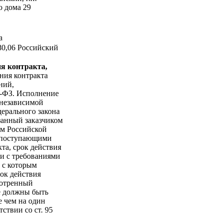
о дома 29
а
80,06 Российский
я контракта,
ния контракта
ний,
4-ФЗ. Исполнение
 независимой
дерального закона
занный заказчиком
вом Российской
, поступающими
та, срок действия
ии с требованиями
, с которым
рок действия
мотренный
е должны быть
е чем на один
тствии со ст. 95