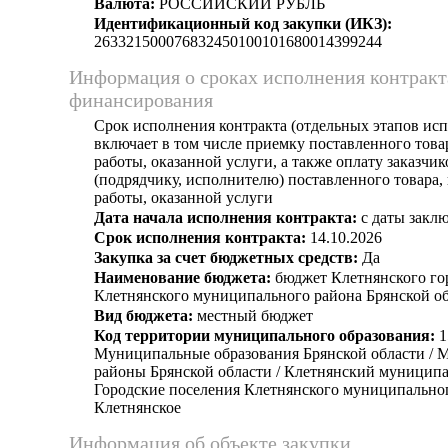
Валюта:
РОССИЙСКИЙ РУБЛЬ
Идентификационный код закупки (ИКЗ):
263321500076832450100101680014399244
Информация о сроках исполнения контракт
финансирования
Срок исполнения контракта (отдельных этапов исп
включает в том числе приемку поставленного тов
работы, оказанной услуги, а также оплату заказчи
(подрядчику, исполнителю) поставленного товара
работы, оказанной услуги
Дата начала исполнения контракта:
с даты заклю
Срок исполнения контракта:
14.10.2026
Закупка за счет бюджетных средств:
Да
Наименование бюджета:
бюджет Клетнянского го
Клетнянского муниципального района Брянской о
Вид бюджета:
местный бюджет
Код территории муниципального образования:
1
Муниципальные образования Брянской области /
районы Брянской области / Клетнянский муниципа
Городские поселения Клетнянского муниципальног
Клетнянское
Информация об объекте закупки