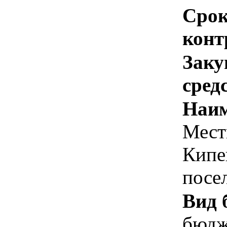
Срок
конт
Заку
сред
Наим
Мест
Кипе
посе
Вид 
бюдж