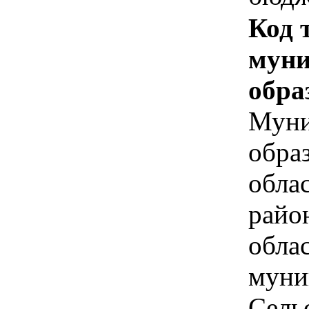
Код 
муни
обра
Муни
обра
обла
райо
обла
муни
Сель