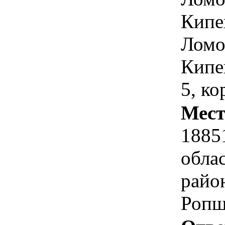
Кипе
Ломо
Кипе
5, ко
Мест
1885
обла
район
Ропш