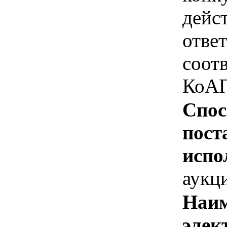
дейс
отве
соотв
КоАП
Спос
пост
испо
аукц
Наим
элек