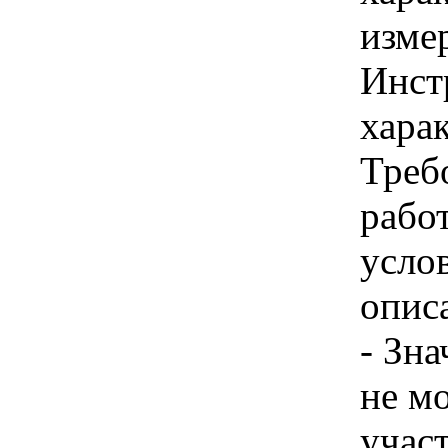
изме
Инст
харак
Треб
работ
усло
опис
- Зн
не м
учас