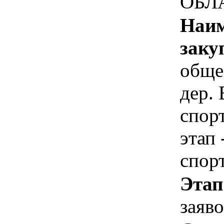
ОБЛ
Наим
заку
обще
дер.
спор
этап
спор
Этап
заяв