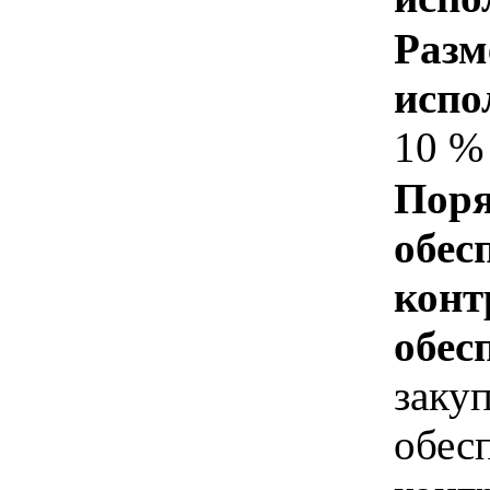
Разм
испо
10 %
Поря
обес
конт
обес
заку
обес