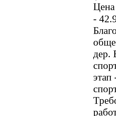
Цена 
- 42.
Благ
обще
дер.
спор
этап
спор
Треб
рабо