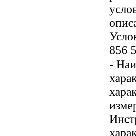
усло
опис
Услов
856 5
- На
хара
хара
изме
Инст
харак