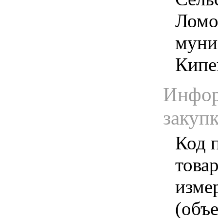
Ломо
муни
Кипе
Инфор
закуп
Код 
товар
изме
(объе