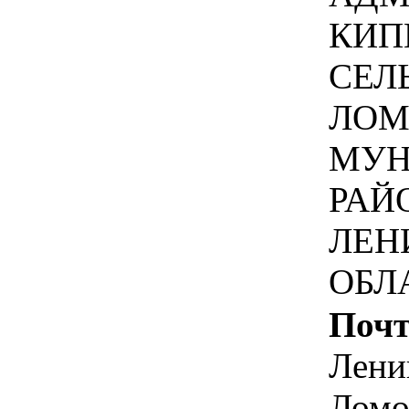
КИП
СЕЛ
ЛОМ
МУН
РАЙ
ЛЕН
ОБЛ
Почт
Лени
Ломо