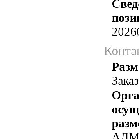
Свед
пози
2026
Конта
Разм
Зака
Орга
осу
разм
АДМ