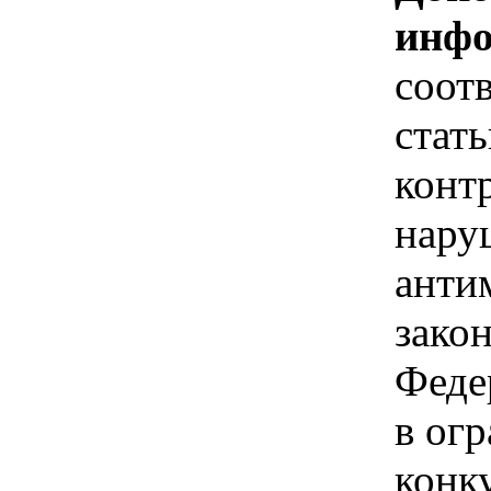
инфо
соотв
стать
контр
нару
анти
зако
Феде
в ог
конк