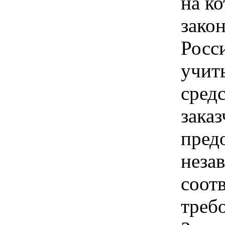
на ко
зако
Росс
учит
сред
заказ
пред
неза
соот
треб