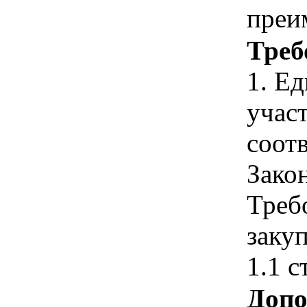
преи
Треб
1. Е
учас
соотв
Зако
Треб
закуп
1.1 с
Допо