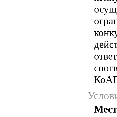
осущ
огра
конк
дейс
отве
соотв
КоАП
Услов
Мест