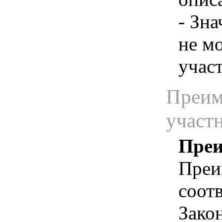
- Зн
не м
учас
Преим
участ
Преи
Преи
соотв
Зако