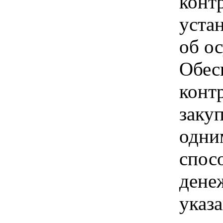
контр
уста
об о
Обес
контр
заку
одни
спос
дене
указа