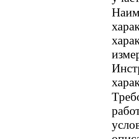
Наим
хара
хара
изме
Инст
харак
Треб
работ
усло
опис