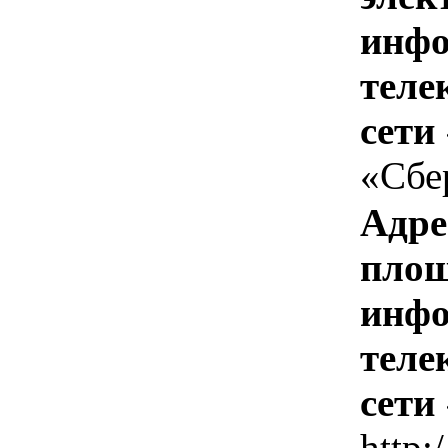
инфо
теле
сети
«Сбе
Адре
площ
инфо
теле
сети
http: