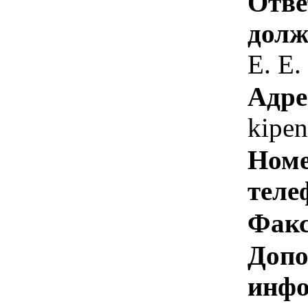
Отве
долж
Е. Е.
Адре
kipe
Номе
теле
Факс
Допо
инфо