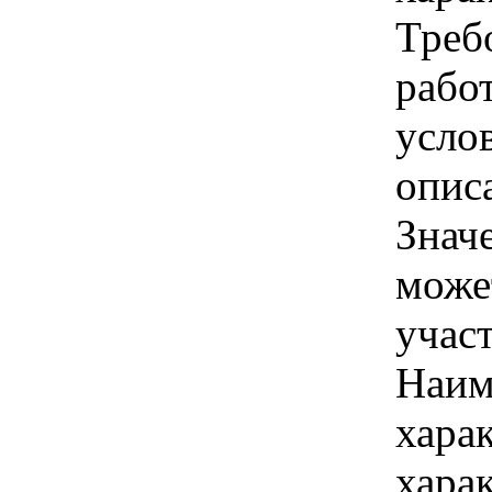
Треб
рабо
усло
опис
Знач
може
учас
Наим
хара
хара