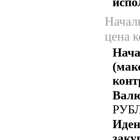
испо
Начал
цена 
Нача
(мак
конт
Валю
РУБ
Иден
заку