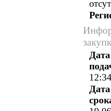
отсут
Реги
Инфор
закуп
Дата
пода
12:3
Дата
срок