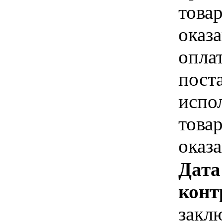
това
оказа
опла
пост
испо
това
оказ
Дата
конт
закл