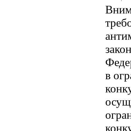
Вним
треб
анти
зако
Феде
в ог
конк
осущ
огра
конк