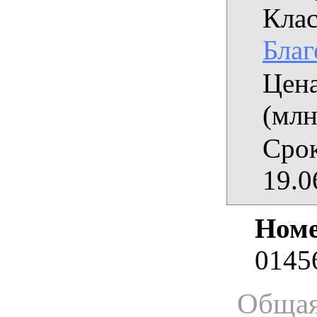
Клас
Благ
Цена
(млн
Срок
19.0
Номе
0145
Общая