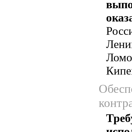
выпо
оказ
Росс
Лени
Ломо
Кипе
Обесп
контр
Треб
испо