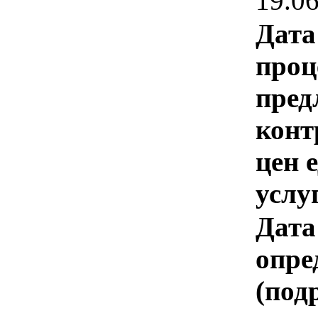
19.0
Дата
проц
пред
конт
цен 
услу
Дата
опре
(под