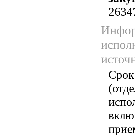
2634
Инфор
испол
источ
Срок
(отд
испо
вклю
прие